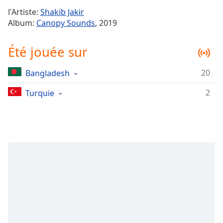
Time
-
l'Artiste:
Shakib Jakir
-:-
Album:
Canopy Sounds
, 2019
1x
Été jouée sur
Playback
Rate
20
Bangladesh
Chapters
2
Chapters
Turquie
Descriptions
descriptions
off
,
selected
Subtitles
subtitles
settings
,
opens