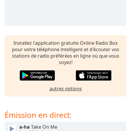
subtitles
settings
dialog
subtitles
off
,
selected
Installez l'application gratuite Online Radio Box
Audio
pour votre téléphone intelligent et d'écouter vos
Track
stations de radio préférées en ligne où que vous
Picture-
soyez!
in-
Picture
Fullscreen
This
is
autres options
a
modal
window.
Émission en direct:
Beginning
a-ha
Take On Me
of