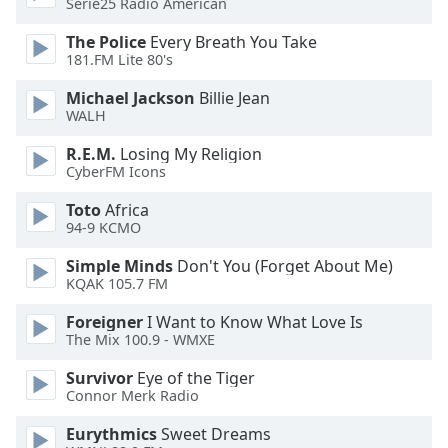
Serie25 Radio American
dialog
window.
The Police
Every Breath You Take
Escape
181.FM Lite 80's
will
Michael Jackson
Billie Jean
cancel
WALH
and
close
R.E.M.
Losing My Religion
the
CyberFM Icons
window.
Toto
Africa
94-9 KCMO
Text
Color
Simple Minds
Don't You (Forget About Me)
KQAK 105.7 FM
Opacity
Foreigner
I Want to Know What Love Is
The Mix 100.9 - WMXE
Text
Survivor
Eye of the Tiger
Background
Connor Merk Radio
Color
Eurythmics
Sweet Dreams