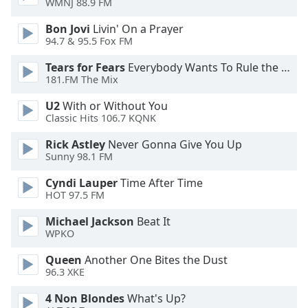
WMNJ 88.9 FM
Opacity
Bon Jovi
Livin' On a Prayer
94.7 & 95.5 Fox FM
Caption
Tears for Fears
Everybody Wants To Rule the World
Area
181.FM The Mix
Background
Color
U2
With or Without You
Classic Hits 106.7 KQNK
Opacity
Rick Astley
Never Gonna Give You Up
Sunny 98.1 FM
Font
Cyndi Lauper
Time After Time
HOT 97.5 FM
Size
Michael Jackson
Beat It
WPKO
Text
Edge
Queen
Another One Bites the Dust
Style
96.3 XKE
4 Non Blondes
What's Up?
Font