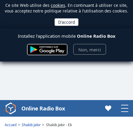
Ce site Web utilise des
cookies
. En continuant à utiliser ce site,
vous acceptez notre politique relative à l’utilisation des cookies.
Installez l'application mobile
Online Radio Box
Non, merci
Online Radio Box
Video
Player
is
Accueil
Shakib Jakir
Shakib Jakir - Ek
loading.