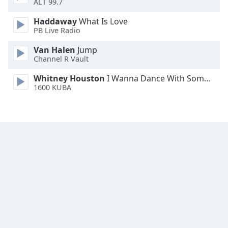
ALT 99.7
Family
Haddaway
What Is Love
PB Live Radio
Reset
Van Halen
Jump
Done
Channel R Vault
Close
Modal
Whitney Houston
I Wanna Dance With Somebody
Dialog
1600 KUBA
End
of
dialog
window.