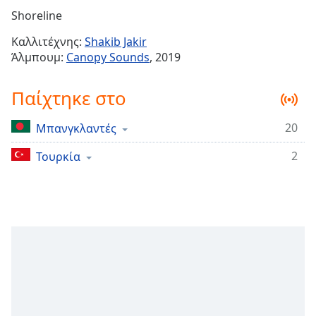
Remaining
Shoreline
Time
-
Καλλιτέχνης:
Shakib Jakir
-:-
Άλμπουμ:
Canopy Sounds
, 2019
1x
Παίχτηκε στο
Playback
Rate
20
Μπανγκλαντές
Chapters
2
Chapters
Τουρκία
Descriptions
descriptions
off
,
selected
Subtitles
subtitles
settings
,