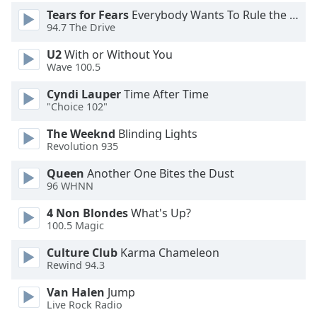
Color
Tears for Fears
Everybody Wants To Rule the World
94.7 The Drive
Opacity
U2
With or Without You
Wave 100.5
Caption
Cyndi Lauper
Time After Time
Area
"Choice 102"
Background
Color
The Weeknd
Blinding Lights
Revolution 935
Opacity
Queen
Another One Bites the Dust
96 WHNN
Font
4 Non Blondes
What's Up?
100.5 Magic
Size
Culture Club
Karma Chameleon
Rewind 94.3
Text
Edge
Van Halen
Jump
Style
Live Rock Radio