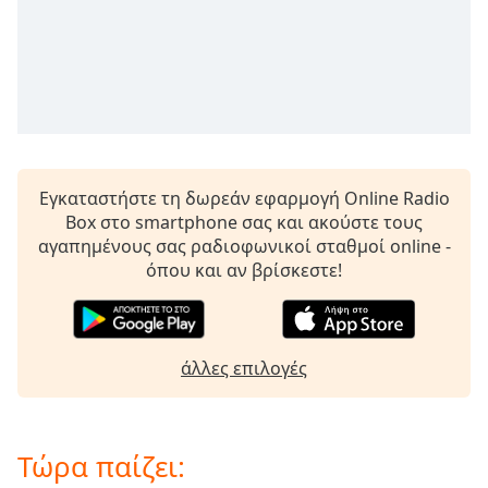
opens
subtitles
settings
dialog
subtitles
off
,
selected
Εγκαταστήστε τη δωρεάν εφαρμογή Online Radio
Audio
Box στο smartphone σας και ακούστε τους
Track
αγαπημένους σας ραδιοφωνικοί σταθμοί online -
Picture-
όπου και αν βρίσκεστε!
in-
Picture
Fullscreen
This
is
άλλες επιλογές
a
modal
window.
Τώρα παίζει: