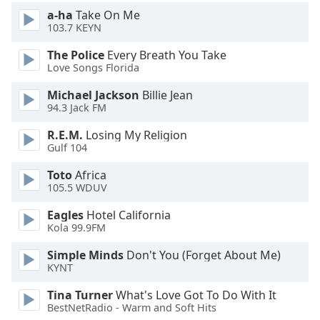
Beginning
a-ha
Take On Me
of
103.7 KEYN
dialog
window.
The Police
Every Breath You Take
Escape
Love Songs Florida
will
Michael Jackson
Billie Jean
cancel
94.3 Jack FM
and
close
R.E.M.
Losing My Religion
the
Gulf 104
window.
Toto
Africa
105.5 WDUV
Text
Color
Eagles
Hotel California
Kola 99.9FM
Opacity
Simple Minds
Don't You (Forget About Me)
KYNT
Text
Tina Turner
What's Love Got To Do With It
Background
BestNetRadio - Warm and Soft Hits