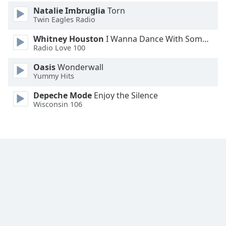
Natalie Imbruglia
Torn
Font
Twin Eagles Radio
Family
Whitney Houston
I Wanna Dance With Somebody
Radio Love 100
Reset
Oasis
Wonderwall
Done
Yummy Hits
Close
Modal
Depeche Mode
Enjoy the Silence
Dialog
Wisconsin 106
End
of
dialog
window.