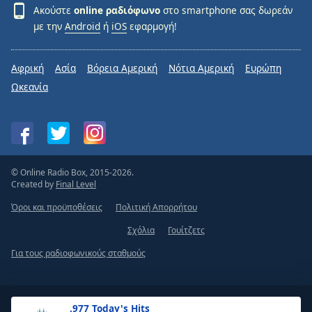
Ακούστε
online ραδιόφωνο
στο smartphone σας δωρεάν
με την
Android
ή
iOS
εφαρμογή!
Αφρική
Ασία
Βόρεια Αμερική
Νότια Αμερική
Ευρώπη
Ωκεανία
© Online Radio Box, 2015-2026.
Created by
Final Level
Όροι και προϋποθέσεις
Πολιτική Απορρήτου
Σχόλια
Γουίτζετς
Για τους ραδιοφωνικούς σταθμούς
.977 Today's Hits