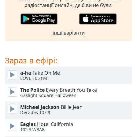
of
радіостанції онлайн, де б ви не були!
dialog
window.
Escape
will
інші варіанти
cancel
and
close
the
Зараз в ефірі:
window.
a-ha
Take On Me
Text
LOVE 105 FM
Color
The Police
Every Breath You Take
Gaslight Square Halloween
Opacity
Michael Jackson
Billie Jean
Decades 107.9
Text
Eagles
Hotel California
Background
102.3 WBAB
Color