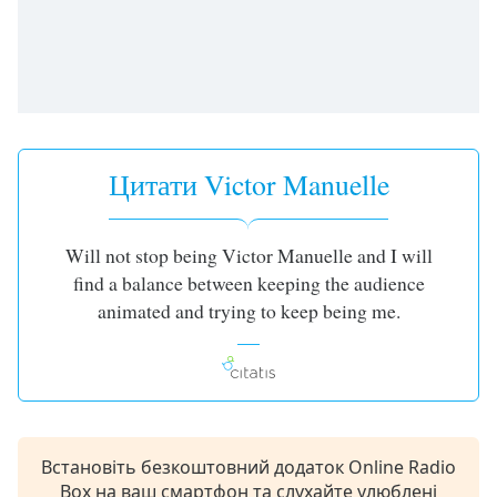
subtitles
settings
dialog
subtitles
off
,
selected
Цитати Victor Manuelle
Audio
Track
Picture-
Will not stop being Victor Manuelle and I will
in-
find a balance between keeping the audience
Picture
Fullscreen
animated and trying to keep being me.
This
is
a
modal
window.
Встановіть безкоштовний додаток Online Radio
Beginning
Box на ваш смартфон та слухайте улюблені