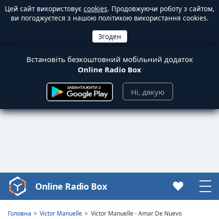
Цей сайт використовує
cookies
. Продовжуючи роботу з сайтом,
ви погоджуєтеся з нашою політикою використання cookies.
Встановіть безкоштовний мобільний додаток
Online Radio Box
Ні, дякую
Online Radio Box
Video
Player
is
Головна
Victor Manuelle
Victor Manuelle - Amar De Nuevo