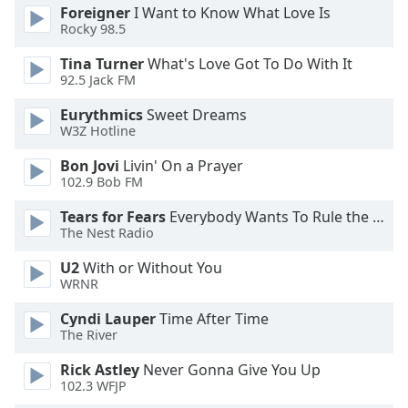
Foreigner
I Want to Know What Love Is
Rocky 98.5
Opacity
Tina Turner
What's Love Got To Do With It
92.5 Jack FM
Caption
Area
Eurythmics
Sweet Dreams
Background
W3Z Hotline
Color
Bon Jovi
Livin' On a Prayer
102.9 Bob FM
Opacity
Tears for Fears
Everybody Wants To Rule the World
The Nest Radio
Font
U2
With or Without You
Size
WRNR
Cyndi Lauper
Time After Time
Text
The River
Edge
Style
Rick Astley
Never Gonna Give You Up
102.3 WFJP