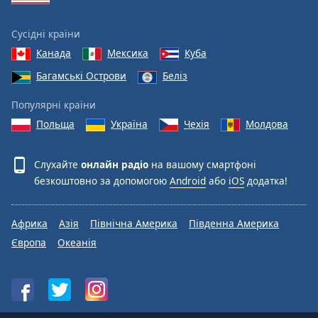
Сусідні країни
Канада
Мексика
Куба
Багамські Острови
Беліз
Популярні країни
Польща
Україна
Чехія
Молдова
Слухайте
онлайн радіо
на вашому смартфоні
безкоштовно за допомогою
Android
або
iOS
додатка!
Африка
Азія
Північна Америка
Південна Америка
Європа
Океанія