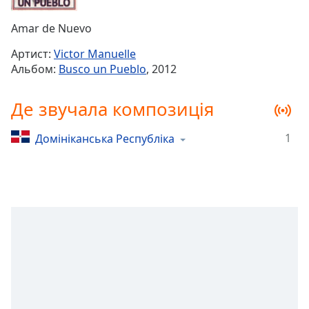
Remaining
Time
-
Amar de Nuevo
-:-
Артист:
Victor Manuelle
1x
Альбом:
Busco un Pueblo
, 2012
Playback
Rate
Де звучала композиція
Chapters
1
Домініканська Республіка
Chapters
Descriptions
descriptions
off
,
selected
Subtitles
subtitles
settings
,
opens