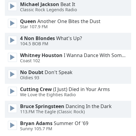
Michael Jackson
Beat It
Font
Classic Rock Legends Radio
Family
Queen
Another One Bites the Dust
Star 107.9 FM
Reset
Done
4 Non Blondes
What's Up?
104.5 BOB FM
Close
Modal
Dialog
Whitney Houston
I Wanna Dance With Somebody
End
Coast 102
of
dialog
No Doubt
Don't Speak
Oldies 93
window.
Cutting Crew
(I Just) Died in Your Arms
We Love the Eighties Radio
Bruce Springsteen
Dancing In the Dark
113.FM The Eagle (Classic Rock)
Bryan Adams
Summer Of '69
Sunny 105.7 FM