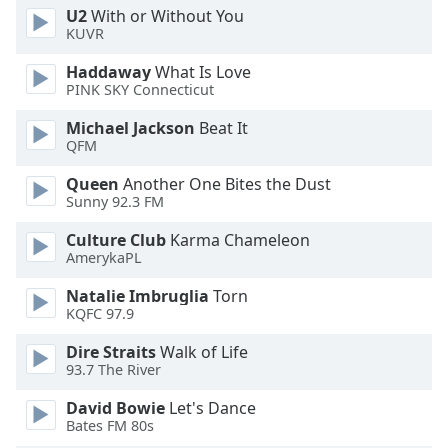
Font
U2
With or Without You
KUVR
Family
Haddaway
What Is Love
PINK SKY Connecticut
Reset
Done
Michael Jackson
Beat It
Close
QFM
Modal
Dialog
Queen
Another One Bites the Dust
End
Sunny 92.3 FM
of
dialog
Culture Club
Karma Chameleon
AmerykaPL
window.
Natalie Imbruglia
Torn
KQFC 97.9
Dire Straits
Walk of Life
93.7 The River
David Bowie
Let's Dance
Bates FM 80s