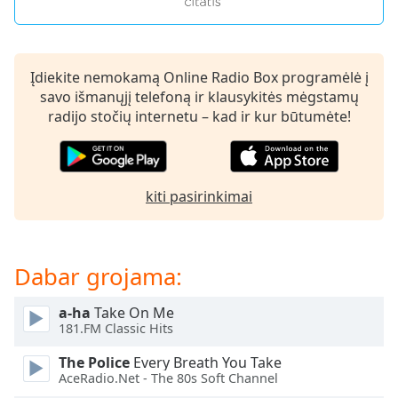
of
dialog
window.
Escape
Įdiekite nemokamą Online Radio Box programėlė į
will
savo išmanųjį telefoną ir klausykitės mėgstamų
cancel
radijo stočių internetu – kad ir kur būtumėte!
and
close
the
window.
kiti pasirinkimai
Text
Color
Dabar grojama:
Opacity
a-ha
Take On Me
181.FM Classic Hits
Text
The Police
Every Breath You Take
Background
AceRadio.Net - The 80s Soft Channel
Color