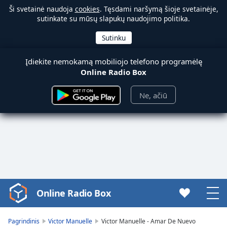
Ši svetainė naudoja
cookies
. Tęsdami naršymą šioje svetainėje,
sutinkate su mūsų slapukų naudojimo politika.
Įdiekite nemokamą mobiliojo telefono programėlę
Online Radio Box
Ne, ačiū
Online Radio Box
Video
Player
is
Pagrindinis
Victor Manuelle
Victor Manuelle - Amar De Nuevo