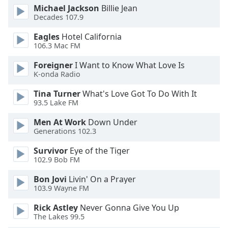
Michael Jackson
Billie Jean
Decades 107.9
Opacity
Eagles
Hotel California
106.3 Mac FM
Caption
Area
Foreigner
I Want to Know What Love Is
Background
K-onda Radio
Color
Tina Turner
What's Love Got To Do With It
93.5 Lake FM
Opacity
Men At Work
Down Under
Generations 102.3
Font
Survivor
Eye of the Tiger
Size
102.9 Bob FM
Bon Jovi
Livin' On a Prayer
Text
103.9 Wayne FM
Edge
Style
Rick Astley
Never Gonna Give You Up
The Lakes 99.5