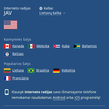
Interneto radijas
Kalba:
JAV
Lietuvių kalba
Kaimyninės šalys
Kanada
Meksika
Kuba
Bahamos
Belizas
Populiarios šalys
Lietuva
Brazilija
Vokietija
Prancūzija
Klausyk
interneto radijas
savo išmaniajame telefone
nemokamai naudodamas
Android
arba
iOS
programėlę!