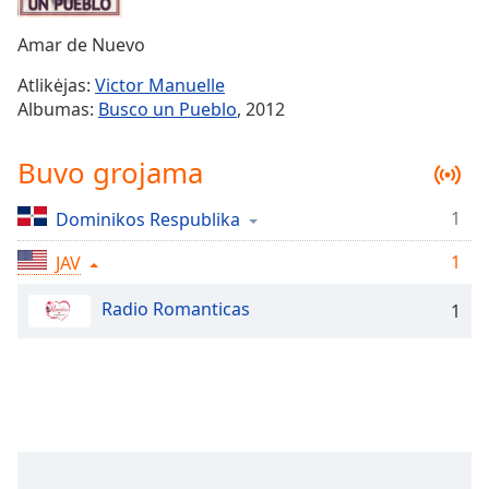
Remaining
Time
-
Amar de Nuevo
-:-
Atlikėjas:
Victor Manuelle
1x
Albumas:
Busco un Pueblo
, 2012
Playback
Rate
Buvo grojama
Chapters
1
Dominikos Respublika
Chapters
1
JAV
Descriptions
descriptions
Radio Romanticas
1
off
,
selected
Subtitles
subtitles
settings
,
opens