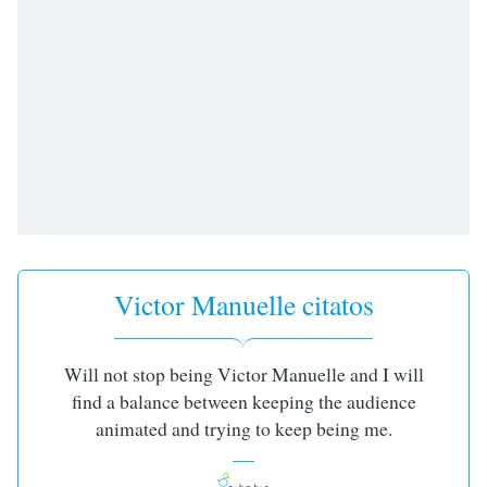
subtitles
settings
dialog
subtitles
off
,
selected
Audio
Track
Picture-
in-
Picture
Victor Manuelle citatos
Fullscreen
This
is
a
Will not stop being Victor Manuelle and I will
modal
find a balance between keeping the audience
window.
animated and trying to keep being me.
Beginning