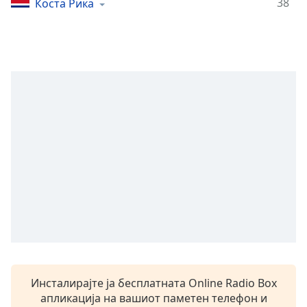
38
Коста Рика
Remaining
Time
-
-:-
1x
Playback
Rate
Chapters
Chapters
Descriptions
descriptions
off
,
selected
Subtitles
Инсталирајте ја бесплатната Online Radio Box
subtitles
апликација на вашиот паметен телефон и
settings
,