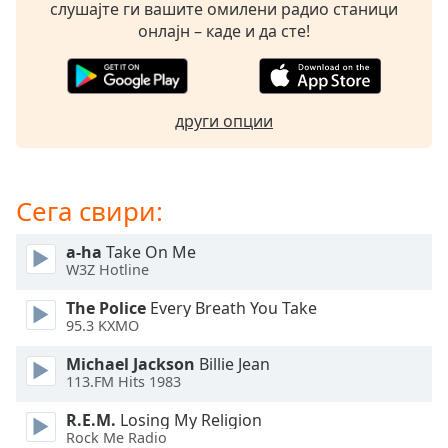
слушајте ги вашите омилени радио станици
opens
онлајн – каде и да сте!
subtitles
settings
dialog
subtitles
други опции
off
,
selected
Audio
Сега свири:
Track
Picture-
a-ha
Take On Me
in-
W3Z Hotline
Picture
Fullscreen
The Police
Every Breath You Take
This
95.3 KXMO
is
a
Michael Jackson
Billie Jean
modal
113.FM Hits 1983
window.
R.E.M.
Losing My Religion
Rock Me Radio