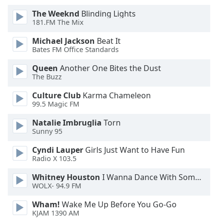
Color
The Weeknd
Blinding Lights
181.FM The Mix
Opacity
Michael Jackson
Beat It
Bates FM Office Standards
Caption
Area
Queen
Another One Bites the Dust
The Buzz
Background
Color
Culture Club
Karma Chameleon
99.5 Magic FM
Opacity
Natalie Imbruglia
Torn
Sunny 95
Font
Cyndi Lauper
Girls Just Want to Have Fun
Size
Radio X 103.5
Whitney Houston
I Wanna Dance With Somebody
Text
WOLX- 94.9 FM
Edge
Wham!
Wake Me Up Before You Go-Go
Style
KJAM 1390 AM