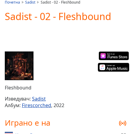
is
Почетна
Sadist
Sadist - 02 - Fleshbound
loading.
Sadist - 02 - Fleshbound
Play
Video
Play
Skip
Backward
Skip
Forward
Mute
Current
Time
0:00
/
Duration
-:-
Fleshbound
Loaded
:
0.00%
Изведувач:
Sadist
Stream
Албум:
Firescorched
, 2022
Type
LIVE
Seek to
Играно е на
live,
currently
behind
live
LIVE