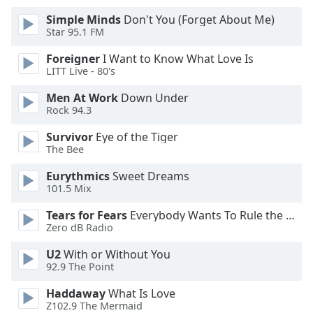
Beginning
of
Simple Minds
Don't You (Forget About Me)
dialog
Star 95.1 FM
window.
Foreigner
I Want to Know What Love Is
Escape
LITT Live - 80's
will
cancel
Men At Work
Down Under
and
Rock 94.3
close
Survivor
Eye of the Tiger
the
The Bee
window.
Eurythmics
Sweet Dreams
Text
101.5 Mix
Color
Tears for Fears
Everybody Wants To Rule the World
Zero dB Radio
Opacity
U2
With or Without You
92.9 The Point
Text
Haddaway
What Is Love
Background
Z102.9 The Mermaid