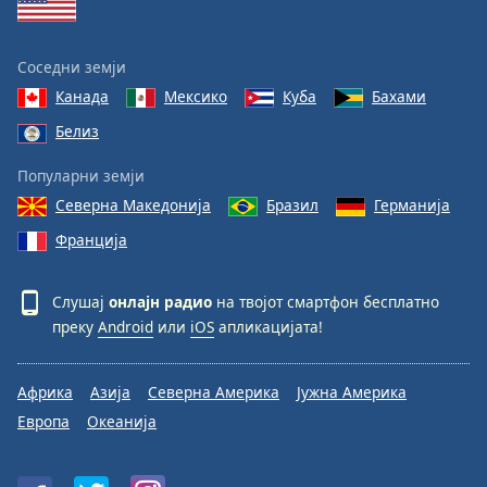
Соседни земји
Канада
Мексико
Куба
Бахами
Белиз
Популарни земји
Северна Македонија
Бразил
Германија
Франција
Слушај
онлајн радио
на твојот смартфон бесплатно
преку
Android
или
iOS
апликацијата!
Африка
Азија
Северна Америка
Јужна Америка
Европа
Океанија