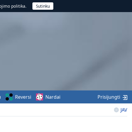
jimo politika.
u
Reversi
Nardai
Prisijungti
JAV