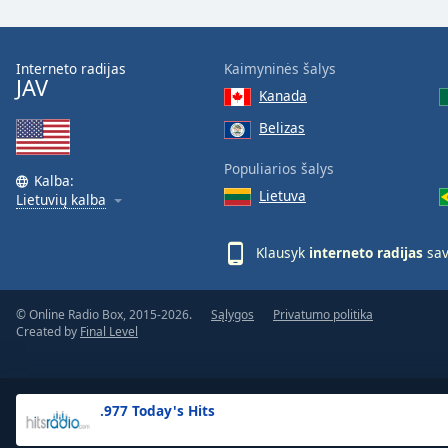
the
window.
Interneto radijas
Kaimyninės šalys
JAV
Text
Kanada
Color
Belizas
Opacity
Populiarios šalys
Kalba:
Lietuva
Lietuvių kalba
Text
Background
Klausyk
interneto radijas
sav
Color
© Online Radio Box, 2015-2026.
Sąlygos
Privatumo politika
Opacity
Created by
Final Level
Caption
Area
.977 Today's Hits
Background