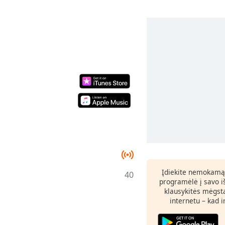
Įdiekite nemokamą
40
programėlė į savo i
klausykitės mėgst
internetu – kad 