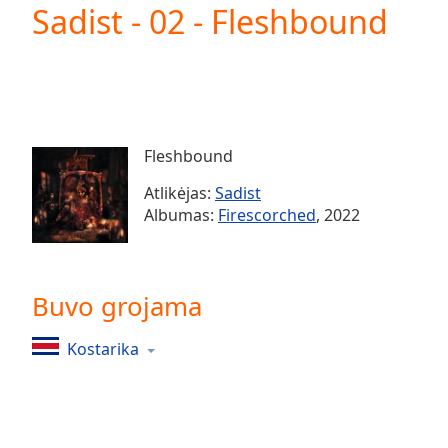
Current
Sadist - 02 - Fleshbound
Time
0:00
/
Duration
-:-
Loaded
:
0.00%
0:00
Fleshbound
Stream
Type
LIVE
Atlikėjas:
Sadist
Seek to
Albumas:
Firescorched
, 2022
live,
currently
behind
live
LIVE
Remaining
Buvo grojama
Time
-
-:-
Kostarika
1x
Playback
Rate