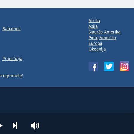
Afrika
Azija
Bahamos
Šiaurės Amerika
Pietų Amerika
Europa
Okeanija
Prancūzija
rogramėlę!