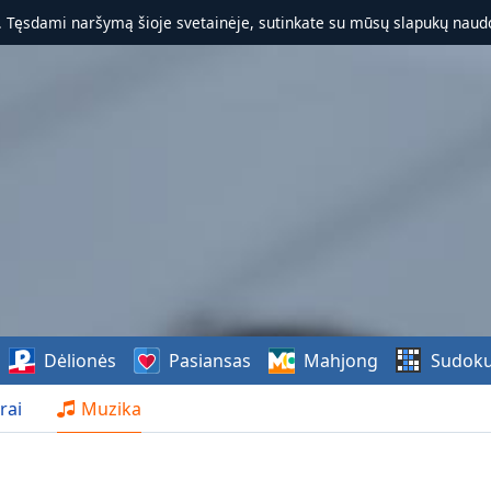
. Tęsdami naršymą šioje svetainėje, sutinkate su mūsų slapukų naudo
Dėlionės
Pasiansas
Mahjong
Sudok
rai
Muzika