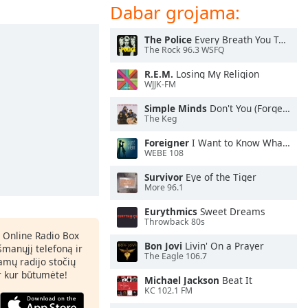
Dabar grojama:
The Police
Every Breath You Take
The Rock 96.3 WSFQ
R.E.M.
Losing My Religion
WJJK-FM
Simple Minds
Don't You (Forget About Me)
The Keg
Foreigner
I Want to Know What Love Is
WEBE 108
Survivor
Eye of the Tiger
More 96.1
Eurythmics
Sweet Dreams
Throwback 80s
 Online Radio Box
Bon Jovi
Livin' On a Prayer
šmanųjį telefoną ir
The Eagle 106.7
amų radijo stočių
ir kur būtumėte!
Michael Jackson
Beat It
KC 102.1 FM