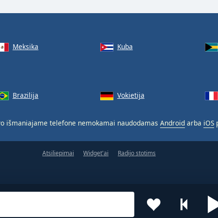
Meksika
Kuba
Brazilija
Vokietija
o išmaniajame telefone nemokamai naudodamas
Android
arba
iOS
p
Atsiliepimai
Widget'ai
Radijo stotims