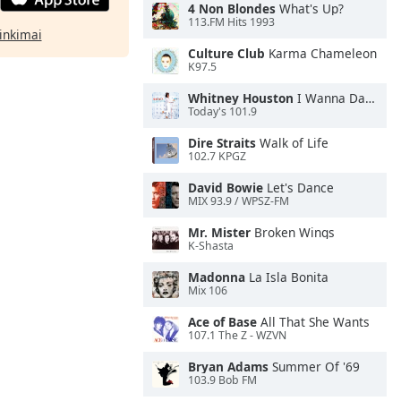
4 Non Blondes
What's Up?
113.FM Hits 1993
rinkimai
Culture Club
Karma Chameleon
K97.5
Whitney Houston
I Wanna Dance With Somebody
Today's 101.9
Dire Straits
Walk of Life
102.7 KPGZ
David Bowie
Let's Dance
MIX 93.9 / WPSZ-FM
Mr. Mister
Broken Wings
K-Shasta
Madonna
La Isla Bonita
Mix 106
Ace of Base
All That She Wants
107.1 The Z - WZVN
Bryan Adams
Summer Of '69
103.9 Bob FM