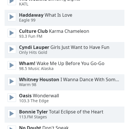
KATL
Opacity
Haddaway
What Is Love
Eagle 99
Caption
Culture Club
Karma Chameleon
Area
93.3 Fun FM
Background
Cyndi Lauper
Girls Just Want to Have Fun
Color
Only Hits Gold
Wham!
Wake Me Up Before You Go-Go
Opacity
98.5 Music Alaska
Whitney Houston
I Wanna Dance With Somebody
Font
Warm 98
Size
Oasis
Wonderwall
103.3 The Edge
Text
Edge
Bonnie Tyler
Total Eclipse of the Heart
113.FM Stages
Style
No Doubt
Don't Speak