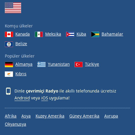
Komşu ülkeler
Kanada
Meksika
Küba
Bahamalar
Belize
Popüler ülkeler
Almanya
Yunanistan
Türkiye
Kıbrıs
Dinle
çevrimiçi Radyo
ile akıllı telefonunda ücretsiz
Android
veya
iOS
uygulama!
Afrika
Asya
Kuzey Amerika
Güney Amerika
Avrupa
Okyanusya