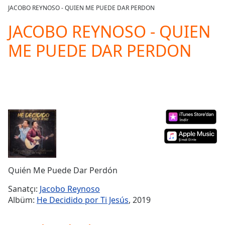
loading.
JACOBO REYNOSO - QUIEN ME PUEDE DAR PERDON
Play
Video
JACOBO REYNOSO - QUIEN
Play
ME PUEDE DAR PERDON
Skip
Backward
Skip
Forward
Mute
Current
Time
0:00
/
Duration
-:-
Loaded
:
0.00%
Stream
Quién Me Puede Dar Perdón
Type
LIVE
Seek to
Sanatçı:
Jacobo Reynoso
live,
Albüm:
He Decidido por Ti Jesús
, 2019
currently
behind
live
LIVE