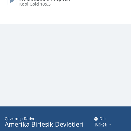
Kool Gold 105.3
Font
Family
Reset
Done
Close
Modal
Dialog
End
of
dialog
window.
Çevrimiçi Radyo
Dil:
Amerika Birleşik Devletleri
Türkçe