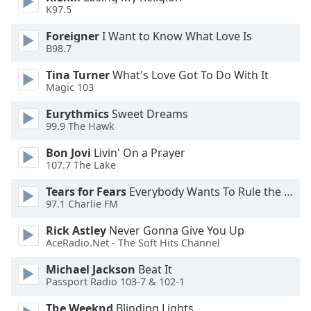
of
K97.5
dialog
window.
Foreigner
I Want to Know What Love Is
B98.7
Escape
will
Tina Turner
What's Love Got To Do With It
cancel
Magic 103
and
close
Eurythmics
Sweet Dreams
99.9 The Hawk
the
window.
Bon Jovi
Livin' On a Prayer
107.7 The Lake
Text
Color
Tears for Fears
Everybody Wants To Rule the World
97.1 Charlie FM
Opacity
Rick Astley
Never Gonna Give You Up
AceRadio.Net - The Soft Hits Channel
Michael Jackson
Beat It
Text
Passport Radio 103-7 & 102-1
Background
Color
The Weeknd
Blinding Lights