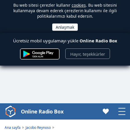
Bu web sitesi çerezler kullanır
cookies
. Bu web sitesini
kullanmaya devam ederek çerezlerin kullanımı ile ilgili
politikalarımızı kabul edersin.
Ücretsiz mobil uygulamayı yükle
Online Radio Box
Hayır, teşekkürler
Online Radio Box
Video
Player
is
Ana sayfa
Jacobo Reynoso