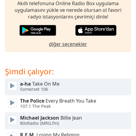
opens
Akıllı telefonuna Online Radio Box uygulama
subtitles
uygulamasını yükle ve nerede olursan ol favori
settings
radyo istasyonlarını çevrimiçi dinle!
dialog
subtitles
off
,
selected
diğer seçenekler
Audio
Track
Şimdi çalıyor:
Picture-
in-
Picture
a-ha
Take On Me
Fullscreen
Somerset 106
This
is
The Police
Every Breath You Take
a
107.1 The Peak
modal
window.
Michael Jackson
Billie Jean
80sRadio (MRG.fm)
Beginning
R.E.M.
Losing My Religion