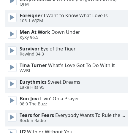
of
QFM
dialog
window.
Foreigner
I Want to Know What Love Is
105-1 WJZM
Escape
will
Men At Work
Down Under
cancel
KyXy 96.5
and
close
Survivor
Eye of the Tiger
Rewind 94.3
the
window.
Tina Turner
What's Love Got To Do With It
WVBI
Text
Color
Eurythmics
Sweet Dreams
Lake Hits 95
Opacity
Bon Jovi
Livin' On a Prayer
98.9 The Buzz
Tears for Fears
Everybody Wants To Rule the World
Text
Rockin Radio
Background
Color
U2
With or Without You