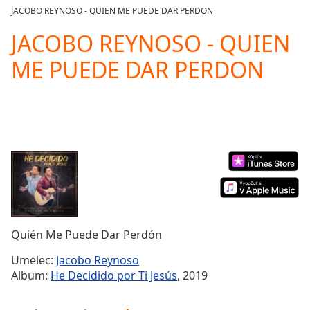
loading.
JACOBO REYNOSO - QUIEN ME PUEDE DAR PERDON
Play
Video
JACOBO REYNOSO - QUIEN
Play
ME PUEDE DAR PERDON
Skip
Backward
Skip
Forward
Mute
Current
Time
0:00
/
Duration
-:-
Loaded
:
0.00%
Stream
Quién Me Puede Dar Perdón
Type
LIVE
Seek to
Umelec:
Jacobo Reynoso
live,
Album:
He Decidido por Ti Jesús
, 2019
currently
behind
live
LIVE