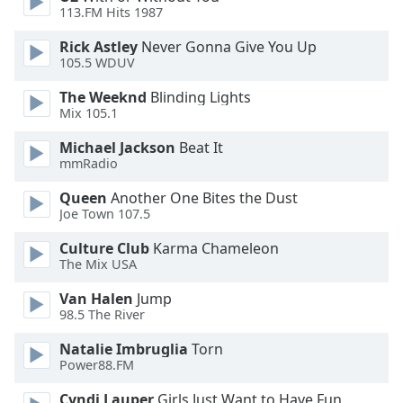
113.FM Hits 1987
Opacity
Rick Astley
Never Gonna Give You Up
105.5 WDUV
Caption
The Weeknd
Blinding Lights
Area
Mix 105.1
Background
Michael Jackson
Beat It
Color
mmRadio
Queen
Another One Bites the Dust
Opacity
Joe Town 107.5
Culture Club
Karma Chameleon
Font
The Mix USA
Size
Van Halen
Jump
98.5 The River
Text
Edge
Natalie Imbruglia
Torn
Power88.FM
Style
Cyndi Lauper
Girls Just Want to Have Fun