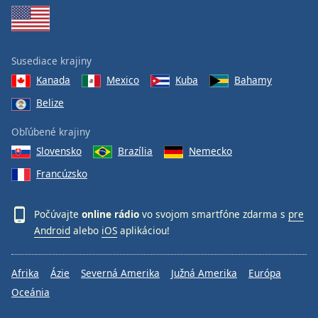
Susediace krajiny
Kanada
Mexico
Kuba
Bahamy
Belize
Obľúbené krajiny
Slovensko
Brazília
Nemecko
Francúzsko
Počúvajte
online rádio
vo svojom smartfóne zdarma s
pre
Android
alebo
iOS
aplikáciou!
Afrika
Ázie
Severná Amerika
Južná Amerika
Európa
Oceánia