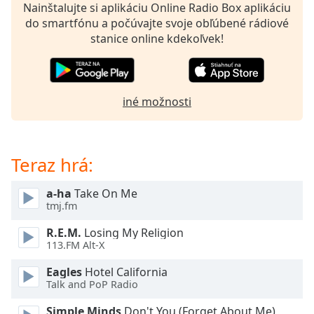
opens
Nainštalujte si aplikáciu Online Radio Box aplikáciu
subtitles
do smartfónu a počúvajte svoje obľúbené rádiové
settings
stanice online kdekoľvek!
dialog
subtitles
off
,
selected
iné možnosti
Audio
Track
Teraz hrá:
Picture-
in-
Picture
a-ha
Take On Me
Fullscreen
tmj.fm
This
is
R.E.M.
Losing My Religion
a
113.FM Alt-X
modal
window.
Eagles
Hotel California
Talk and PoP Radio
Beginning
Simple Minds
Don't You (Forget About Me)