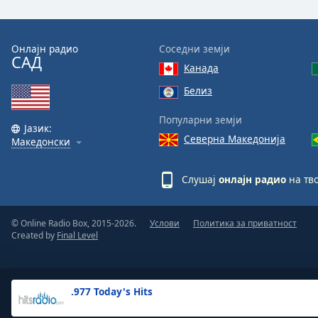
the
window.
Онлајн радио
Соседни земји
САД
Text
Канада
Color
Белиз
Opacity
Популарни земји
Јазик:
Северна Македонија
Македонски
Text
Background
Слушај
онлајн радио
на тво
Color
© Online Radio Box, 2015-2026.
Услови
Политика за приватност
Opacity
Created by
Final Level
Caption
Area
.977 Today's Hits
Background