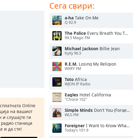
Сега свири:
a-ha
Take On Me
Q 92.9
The Police
Every Breath You Take
99.5 Magic FM
Michael Jackson
Billie Jean
KyXy 96.5
R.E.M.
Losing My Religion
WXRY FM
Toto
Africa
WJON IP Radio
Eagles
Hotel California
"Choice 102"
есплатната Online
Simple Minds
Don't You (Forget About Me)
ација на вашиот
WLS-FM
 и слушајте ги
 радио станици
Foreigner
I Want to Know What Love Is
е и да сте!
Today's 101.9