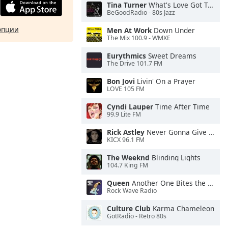
Tina Turner
What's Love Got To Do With It
BeGoodRadio - 80s Jazz
опции
Men At Work
Down Under
The Mix 100.9 - WMXE
Eurythmics
Sweet Dreams
The Drive 101.7 FM
Bon Jovi
Livin' On a Prayer
LOVE 105 FM
Cyndi Lauper
Time After Time
99.9 Lite FM
Rick Astley
Never Gonna Give You Up
KICX 96.1 FM
The Weeknd
Blinding Lights
104.7 King FM
Queen
Another One Bites the Dust
Rock Wave Radio
Culture Club
Karma Chameleon
GotRadio - Retro 80s