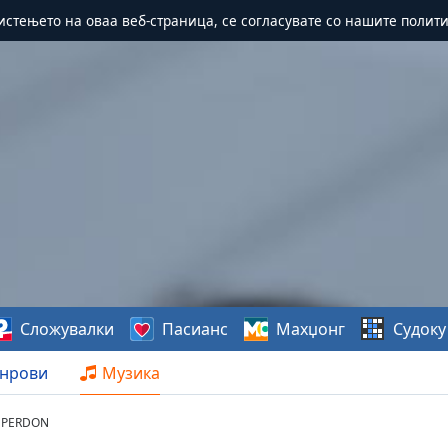
истењето на оваа веб-страница, се согласувате со нашите полит
Сложувалки
Пасианс
Махџонг
Судоку
нрови
Музика
R PERDON