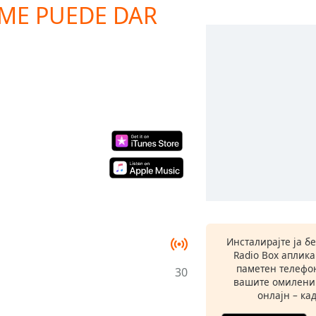
 ME PUEDE DAR
Инсталирајте ја б
Radio Box аплик
паметен телефон
30
вашите омилени
онлајн – кад