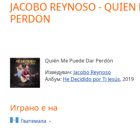
Current
JACOBO REYNOSO - QUIEN
Time
0:00
PERDON
/
Duration
-:-
Loaded
:
0.00%
0:00
Stream
Type
LIVE
Quién Me Puede Dar Perdón
Seek to
live,
Изведувач:
Jacobo Reynoso
currently
Албум:
He Decidido por Ti Jesús
, 2019
behind
live
LIVE
Remaining
Time
-
-:-
Играно е на
1x
Гватемала
Playback
Rate