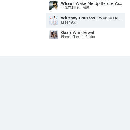
Wham!
Wake Me Up Before You Go-Go
113.FM Hits 1985
Whitney Houston
I Wanna Dance With Somebody
Lazer 96.1
Oasis
Wonderwall
Planet Flannel Radio