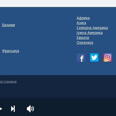
Африка
Азија
Бахами
Северна Америка
Јужна Америка
Европа
Океанија
Франција
ио станици