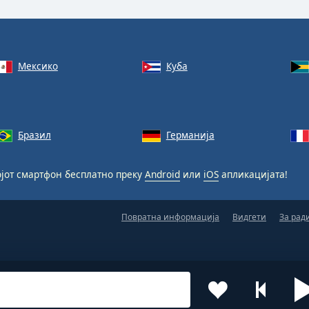
Мексико
Куба
Бразил
Германија
јот смартфон бесплатно преку
Android
или
iOS
апликацијата!
Повратна информација
Видгети
За рад