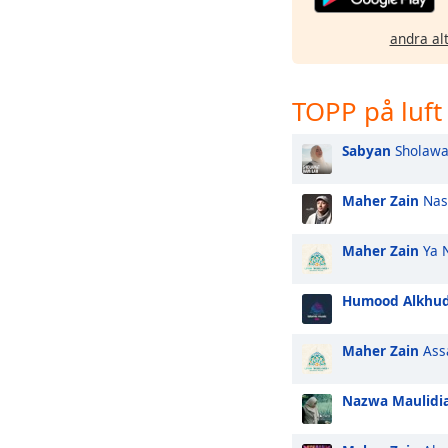
andra al
TOPP på luft
Sabyan
Sholawa
Maher Zain
Nas
Maher Zain
Ya N
Humood Alkhu
Maher Zain
Ass
Nazwa Maulidi