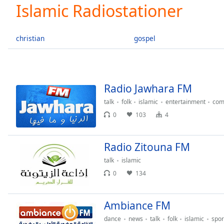
Current
Islamic Radiostationer
Time
0:00
/
Duration
-:-
christian
gospel
Loaded
:
0.00%
0:00
Stream
Radio Jawhara FM
Type
LIVE
talk
folk
islamic
entertainment
com
Seek to
live,
0
103
4
currently
behind
live
LIVE
Remaining
Radio Zitouna FM
Time
-
talk
islamic
-:-
0
134
1x
Playback
Ambiance FM
Rate
dance
news
talk
folk
islamic
spor