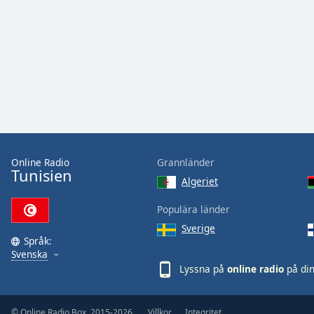
Color
Opacity
Font
Size
Text
Edge
Online Radio
Grannländer
Style
Tunisien
Algeriet
Populära länder
Font
Family
Sverige
Språk:
Svenska
Lyssna på
online radio
på di
Reset
Done
Close
© Online Radio Box, 2015-2026.
Villkor
Integritet
Modal