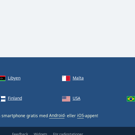
Libyen
Malta
Finland
USA
n smartphone gratis med
Android
- eller
iOS
-appen!
Feedback
Widgets
För radiostationer