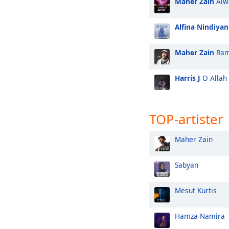
Maher Zain
Alw
Alfina Nindiyan
Maher Zain
Ram
Harris J
O Allah
TOP-artister
Maher Zain
Sabyan
Mesut Kurtis
Hamza Namira