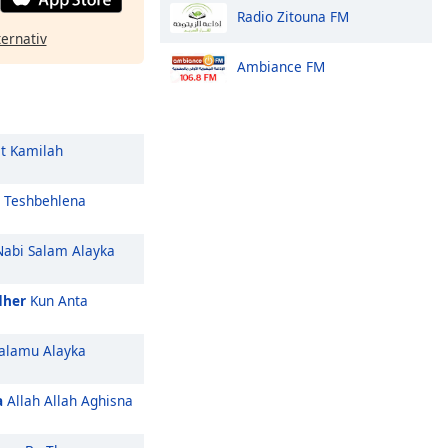
Radio Zitouna FM
ternativ
Ambiance FM
t Kamilah
 Teshbehlena
abi Salam Alayka
dher
Kun Anta
alamu Alayka
a
Allah Allah Aghisna