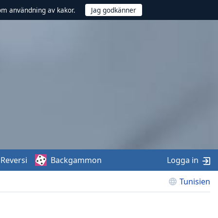
om användning av kakor.
Reversi
Backgammon
Logga in
Tunisien