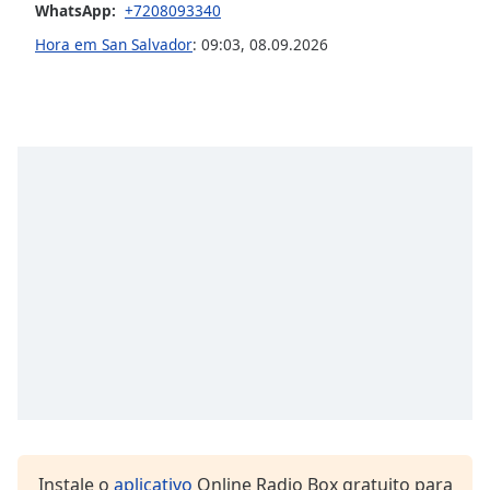
subtitles
WhatsApp:
+7208093340
settings
Hora em San Salvador
:
09:03
,
08.09.2026
dialog
subtitles
off
,
selected
Audio
Track
Picture-
in-
Picture
Fullscreen
This
is
a
modal
window.
Beginning
of
Instale o
aplicativo
Online Radio Box gratuito para