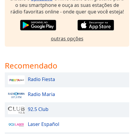
dialog
o seu smartphone e ouça as suas estações de
window.
rádio favoritas online - onde quer que você esteja!
Escape
will
cancel
and
outras opções
close
the
window.
Recomendado
Text
Color
Radio Fiesta
Opacity
Radio Maria
92.5 Club
Text
Background
Laser Español
Color