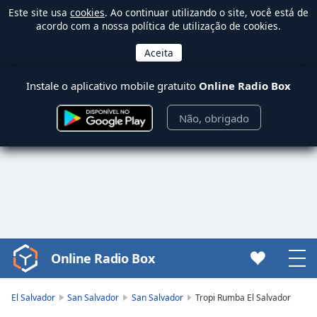
Este site usa
cookies
. Ao continuar utilizando o site, você está de
acordo com a nossa política de utilização de cookies.
Instale o aplicativo mobile gratuito
Online Radio Box
Não, obrigado
Online Radio Box
Video
Player
is
El Salvador
San Salvador
San Salvador
Tropi Rumba El Salvador
loading.