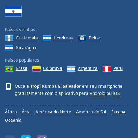
Family
Reset
Países vizinhos
Done
Guatemala
Honduras
Belize
Close
Modal
Nicarágua
Dialog
End
Países populares
of
dialog
Brasil
Colômbia
Argentina
Peru
window.
Ouça a
Tropi Rumba El Salvador
em seu smartphone
gratuitamente com o aplicativo para
Android
ou
iOS
!
África
Ásia
América do Norte
América do Sul
Europa
Oceânia