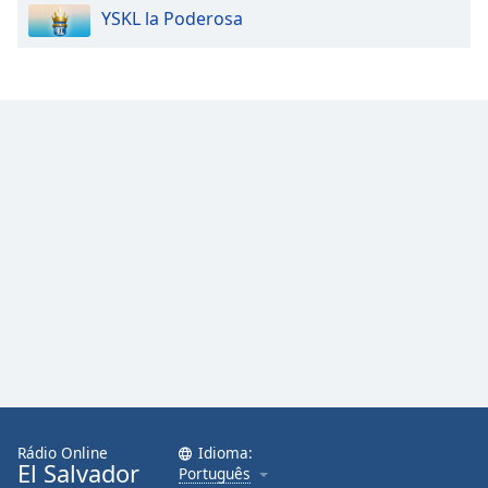
YSKL la Poderosa
Opacity
Caption
Area
Background
Color
Opacity
Font
Size
Text
Edge
Style
Rádio Online
Idioma:
El Salvador
Português
Font