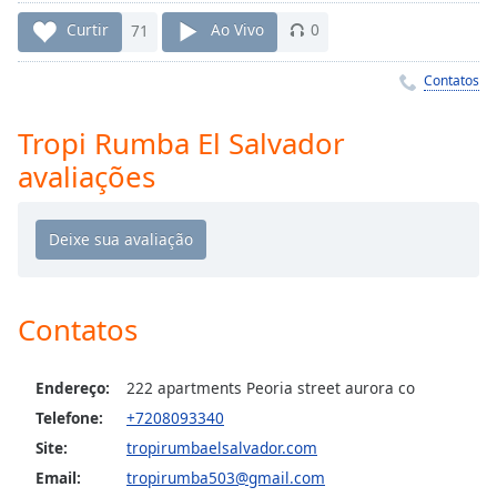
Time
-
-:-
Curtir
71
Ao Vivo
0
1x
Contatos
Playback
Rate
Tropi Rumba El Salvador
avaliações
Chapters
Chapters
Descriptions
descriptions
off
,
Contatos
selected
Endereço:
222 apartments Peoria street aurora co
Subtitles
Telefone:
+7208093340
subtitles
Site:
tropirumbaelsalvador.com
settings
,
opens
Email:
tropirumba503@gmail.com