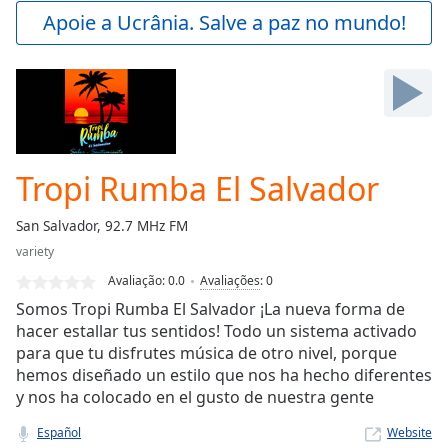
Play
Apoie a Ucrânia. Salve a paz no mundo!
Video
Play
Skip
Backward
Skip
Forward
Mute
Current
Tropi Rumba El Salvador
Time
0:00
/
San Salvador, 92.7 MHz FM
Duration
-:-
variety
Loaded
:
0.00%
Avaliação:
0.0
Avaliações
:
0
Stream
Somos Tropi Rumba El Salvador ¡La nueva forma de
Type
LIVE
hacer estallar tus sentidos! Todo un sistema activado
para que tu disfrutes música de otro nivel, porque
Seek to
live,
hemos diseñado un estilo que nos ha hecho diferentes
currently
y nos ha colocado en el gusto de nuestra gente
behind
live
LIVE
Remaining
Español
Website