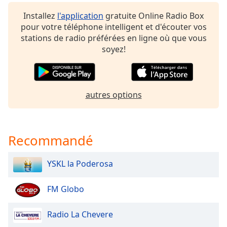
dialog
Installez
l'application
gratuite Online Radio Box
window.
pour votre téléphone intelligent et d'écouter vos
Escape
stations de radio préférées en ligne où que vous
will
soyez!
cancel
and
close
the
autres options
window.
Text
Color
Recommandé
Opacity
YSKL la Poderosa
Text
FM Globo
Background
Color
Radio La Chevere