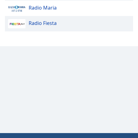
Radio Maria
Opacity
Radio Fiesta
Caption
Area
Background
Color
Opacity
Font
Size
Text
Edge
Style
Font