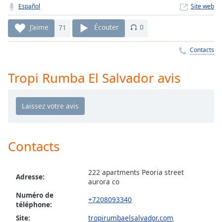
Time
-
Español
Site web
-:-
J’aime
71
Écouter
0
1x
Playback
Contacts
Rate
Tropi Rumba El Salvador avis
Chapters
Chapters
Descriptions
descriptions
off
,
Contacts
selected
222 apartments Peoria street
Subtitles
Adresse:
aurora co
subtitles
Numéro de
+7208093340
settings
,
téléphone:
opens
Site:
tropirumbaelsalvador.com