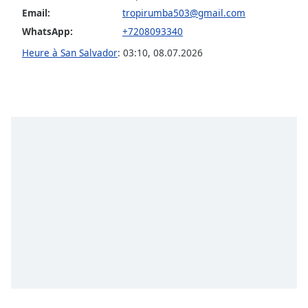
subtitles
Email:
tropirumba503@gmail.com
settings
WhatsApp:
+7208093340
dialog
subtitles
Heure à San Salvador
:
03:10
,
08.07.2026
off
,
selected
Audio
Track
Picture-
in-
Picture
Fullscreen
This
is
a
modal
window.
Beginning
of