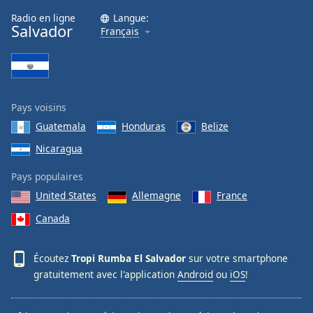
Family
Radio en ligne
Langue:
Salvador
Français
Reset
Done
Close
Modal
Pays voisins
Dialog
End
Guatemala
Honduras
Belize
of
Nicaragua
dialog
window.
Pays populaires
United States
Allemagne
France
Canada
Écoutez
Tropi Rumba El Salvador
sur votre smartphone
gratuitement avec l'application
Android
ou
iOS
!