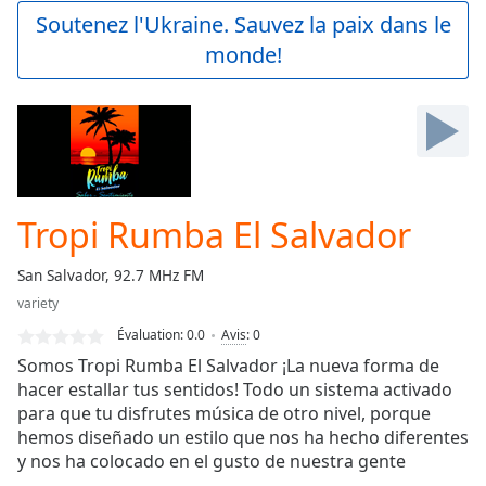
Play
Soutenez l'Ukraine. Sauvez la paix dans le
Video
monde!
Play
Skip
Backward
Skip
Forward
Mute
Current
Time
0:00
Tropi Rumba El Salvador
/
Duration
-:-
San Salvador, 92.7 MHz FM
Loaded
:
variety
0.00%
Stream
Évaluation:
0.0
Avis
:
0
Type
LIVE
Somos Tropi Rumba El Salvador ¡La nueva forma de
Seek to
hacer estallar tus sentidos! Todo un sistema activado
live,
para que tu disfrutes música de otro nivel, porque
currently
behind
hemos diseñado un estilo que nos ha hecho diferentes
live
LIVE
y nos ha colocado en el gusto de nuestra gente
Remaining