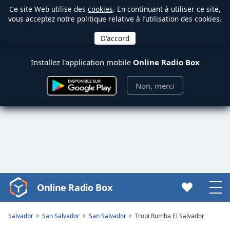
Ce site Web utilise des
cookies
. En continuant à utiliser ce site,
vous acceptez notre politique relative à l’utilisation des cookies.
Installez l'application mobile
Online Radio Box
Non, merci
Online Radio Box
Video
Player
is
Salvador
San Salvador
San Salvador
Tropi Rumba El Salvador
loading.