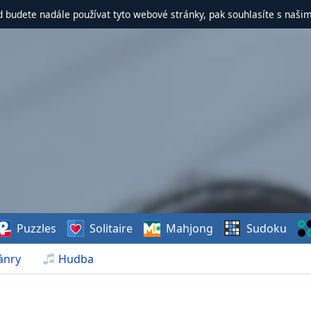
d budete nadále používat tyto webové stránky, pak souhlasíte s naši
Puzzles
Solitaire
Mahjong
Sudoku
ánry
Hudba