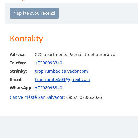
Chapters
Chapters
Descriptions
Kontakty
descriptions
off
,
selected
Adresa:
222 apartments Peoria street aurora co
Telefon:
+7208093340
Subtitles
Stránky:
tropirumbaelsalvador.com
subtitles
Email:
tropirumba503@gmail.com
settings
,
opens
WhatsApp:
+7208093340
subtitles
Čas ve městě San Salvador
:
08:57
,
08.06.2026
settings
dialog
subtitles
off
,
selected