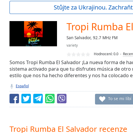
Current
Stůjte za Ukrajinou. Zachraňt
Time
0:00
/
Duration
-:-
Tropi Rumba El
Loaded
:
0.00%
San Salvador, 92.7 MHz FM
0:00
variety
Stream
Type
LIVE
Hodnocení:
0.0
Recen
Seek to
Somos Tropi Rumba El Salvador ¡La nueva forma de hace
live,
sistema activado para que tu disfrutes música de otro
currently
estilo que nos ha hecho diferentes y nos ha colocado e
behind
live
LIVE
Remaining
Español
Time
-
-:-
To se mi líbí
1x
Playback
Rate
Tropi Rumba El Salvador recenze