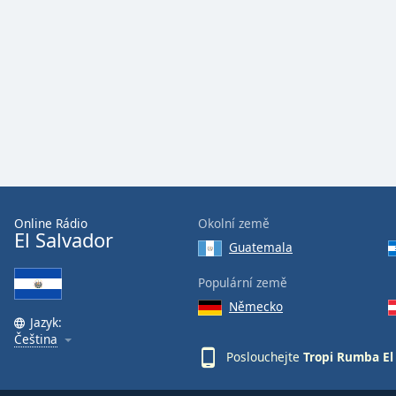
Audio
Track
Picture-
in-
Picture
Fullscreen
This
is
a
modal
window.
Online Rádio
Okolní země
El Salvador
Beginning
Guatemala
of
dialog
Populární země
window.
Německo
Escape
Jazyk:
will
Čeština
cancel
Poslouchejte
Tropi Rumba El
and
close