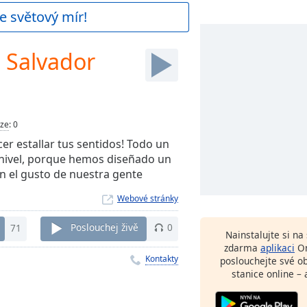
e světový mír!
 Salvador
ze
:
0
r estallar tus sentidos! Todo un
 nivel, porque hemos diseñado un
n el gusto de nuestra gente
Webové stránky
71
Poslouchej živě
0
Nainstalujte si n
zdarma
aplikaci
On
Kontakty
poslouchejte své o
stanice online – 