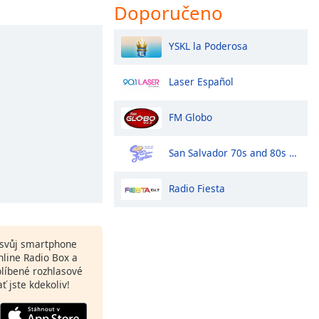
Doporučeno
YSKL la Poderosa
Laser Español
FM Globo
San Salvador 70s and 80s HITS
Radio Fiesta
a svůj smartphone
line Radio Box a
blíbené rozhlasové
ať jste kdekoliv!