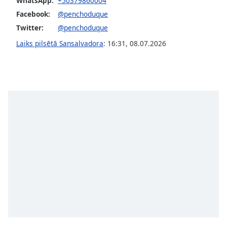
WhatsApp:
+50379860004
dialog
Facebook:
@penchoduque
window.
Escape
Twitter:
@penchoduque
will
Laiks pilsētā Sansalvadora
:
16:31
,
08.07.2026
cancel
and
close
the
window.
Text
Color
Opacity
Text
Background
Color