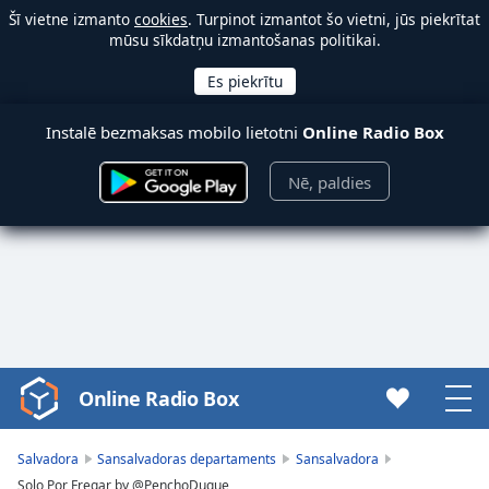
Šī vietne izmanto
cookies
. Turpinot izmantot šo vietni, jūs piekrītat
mūsu sīkdatņu izmantošanas politikai.
Instalē bezmaksas mobilo lietotni
Online Radio Box
Nē, paldies
Online Radio Box
Video
Player
is
Salvadora
Sansalvadoras departaments
Sansalvadora
loading.
Solo Por Fregar by @PenchoDuque