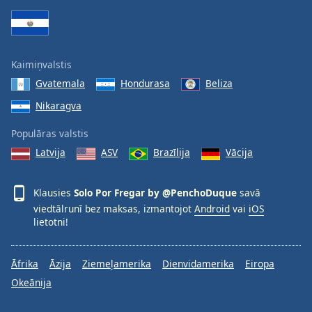
Kaimiņvalstis
Gvatemala
Hondurasa
Beliza
Nikaragva
Populāras valstis
Latvija
ASV
Brazīlija
Vācija
Klausies
Solo Por Fregar by @PenchoDuque
savā
viedtālrunī bez maksas, izmantojot
Android
vai
iOS
lietotni!
Āfrika
Āzija
Ziemeļamerika
Dienvidamerika
Eiropa
Okeānija