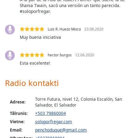
subtitles
Shania Twain, sacó una versión un tanto parecida.
settings
#soloporfregar.
dialog
subtitles
off
,
Luis R. Huezo Mixco
23.08.2020
selected
Muy buena iniciativa
Audio
Track
hector burgos
12.06.2020
Esta excelente!
Picture-
in-
Picture
Radio kontakti
Fullscreen
This
is
Torre Futura, nivel 12, Colonia Escalón, San
a
Adrese:
Salvador, El Salvador
modal
Tālrunis:
+503 79860004
window.
Vietne:
soloporfregar.com
Beginning
Email:
penchoduque@gmail.com
of