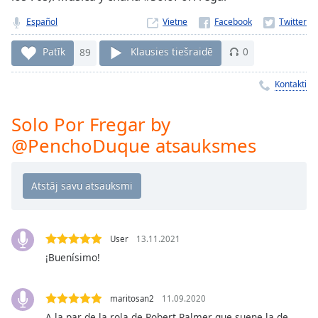
Time
-
-:-
Español
Vietne
1x
Patīk
89
Klausies tiešraidē
0
Playback
Rate
Kontakti
Chapters
Solo Por Fregar by
Chapters
@PenchoDuque atsauksmes
Descriptions
descriptions
off
,
selected
User
13.11.2021
Subtitles
¡Buenísimo!
subtitles
settings
,
maritosan2
11.09.2020
opens
A la par de la rola de Robert Palmer que suene la de