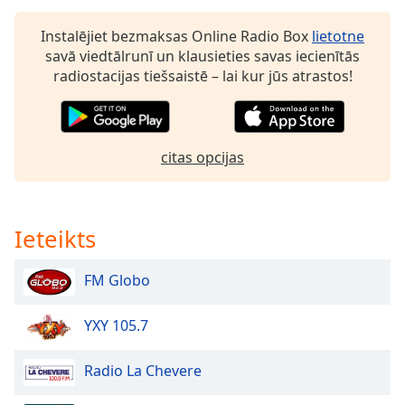
Opacity
Instalējiet bezmaksas Online Radio Box
lietotne
savā viedtālrunī un klausieties savas iecienītās
Caption
radiostacijas tiešsaistē – lai kur jūs atrastos!
Area
Background
Color
citas opcijas
Opacity
Ieteikts
Font
Size
FM Globo
Text
YXY 105.7
Edge
Style
Radio La Chevere
Font