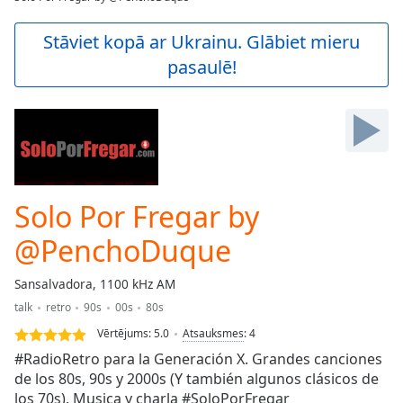
Play
Video
Stāviet kopā ar Ukrainu. Glābiet mieru
Play
pasaulē!
Skip
Backward
Skip
Forward
Mute
Current
Time
0:00
/
Solo Por Fregar by
Duration
-:-
Loaded
:
@PenchoDuque
0.00%
Stream
Sansalvadora, 1100 kHz AM
Type
LIVE
talk
retro
90s
00s
80s
Seek to
live,
Vērtējums:
5.0
Atsauksmes
:
4
currently
behind
#RadioRetro para la Generación X. Grandes canciones
live
LIVE
de los 80s, 90s y 2000s (Y también algunos clásicos de
Remaining
los 70s). Musica y charla #SoloPorFregar