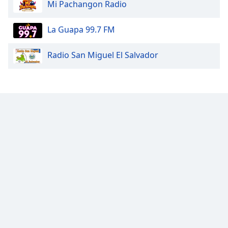
Mi Pachangon Radio
Font
Family
La Guapa 99.7 FM
Reset
Radio San Miguel El Salvador
Done
Close
Modal
Dialog
End
of
dialog
window.