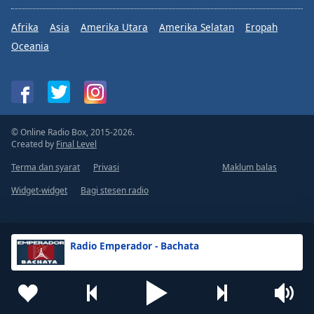
Afrika
Asia
Amerika Utara
Amerika Selatan
Eropah
Oceania
© Online Radio Box, 2015-2026.
Created by
Final Level
Terma dan syarat
Privasi
Maklum balas
Widget-widget
Bagi stesen radio
Radio Emperador - Bachata