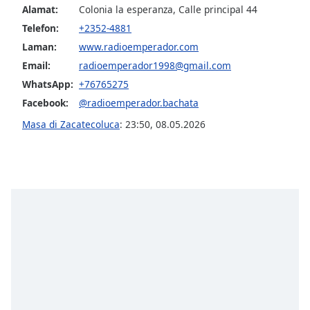
opens
Alamat:
Colonia la esperanza, Calle principal 44
subtitles
Telefon:
+2352-4881
settings
dialog
Laman:
www.radioemperador.com
subtitles
Email:
radioemperador1998@gmail.com
off
,
WhatsApp:
+76765275
selected
Facebook:
@radioemperador.bachata
Audio
Masa di Zacatecoluca
:
23:50
,
08.05.2026
Track
Picture-
in-
Picture
Fullscreen
This
is
a
modal
window.
Beginning