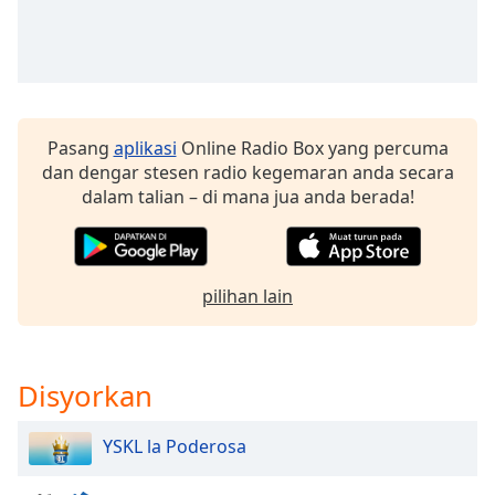
of
dialog
window.
Escape
will
cancel
Pasang
aplikasi
Online Radio Box yang percuma
and
dan dengar stesen radio kegemaran anda secara
close
dalam talian – di mana jua anda berada!
the
window.
Text
pilihan lain
Color
Opacity
Disyorkan
Text
YSKL la Poderosa
Background
Color