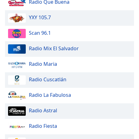
Radio Que Buena
Opacity
YXY 105.7
Caption
Scan 96.1
Area
Background
Radio Mix El Salvador
Color
Radio Maria
Opacity
Radio Cuscatlán
Font
Size
Radio La Fabulosa
Radio Astral
Text
Edge
Radio Fiesta
Style