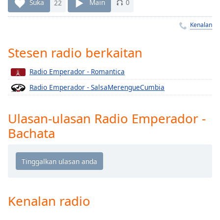
Remaining
Suka
22
Main
0
Time
-
-:-
Kenalan
1x
Stesen radio berkaitan
Playback
Rate
Radio Emperador - Romantica
Chapters
Radio Emperador - SalsaMerengueCumbia
Chapters
Ulasan-ulasan Radio Emperador -
Descriptions
Bachata
descriptions
off
,
selected
Subtitles
Kenalan radio
subtitles
settings
,