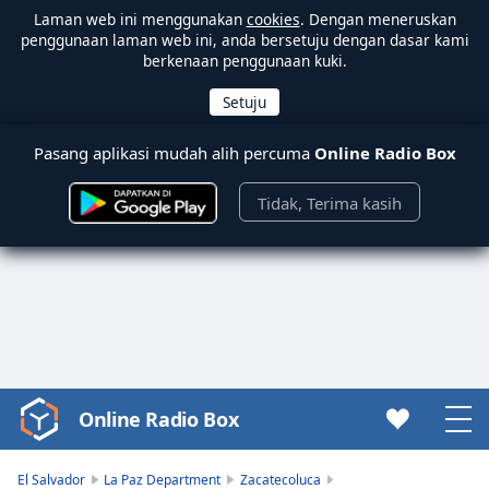
Laman web ini menggunakan
cookies
. Dengan meneruskan
penggunaan laman web ini, anda bersetuju dengan dasar kami
berkenaan penggunaan kuki.
Pasang aplikasi mudah alih percuma
Online Radio Box
Tidak, Terima kasih
Online Radio Box
Video
Player
is
El Salvador
La Paz Department
Zacatecoluca