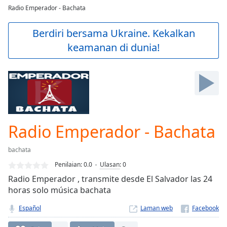
loading.
Radio Emperador - Bachata
Play
Video
Berdiri bersama Ukraine. Kekalkan
Play
keamanan di dunia!
Skip
Backward
Skip
Forward
Mute
Current
Time
0:00
/
Radio Emperador - Bachata
Duration
-:-
Loaded
:
bachata
0.00%
Stream
Penilaian:
0.0
Ulasan
:
0
Type
LIVE
Radio Emperador , transmite desde El Salvador las 24
Seek to
horas solo música bachata
live,
currently
Español
Laman web
behind
live
LIVE