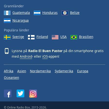
Grannländer
Guatemala
Honduras
Belize
Nicaragua
Populära länder
Sverige
Finland
USA
Brasilien
Lyssna på
Radio El Buen Pastor
på din smartphone gratis
med
Android
- eller
iOS
-appen!
Afrika
Asien
Nordamerika
Sydamerika
Europa
Oceanien
© Online Radio Box, 2015-2026.