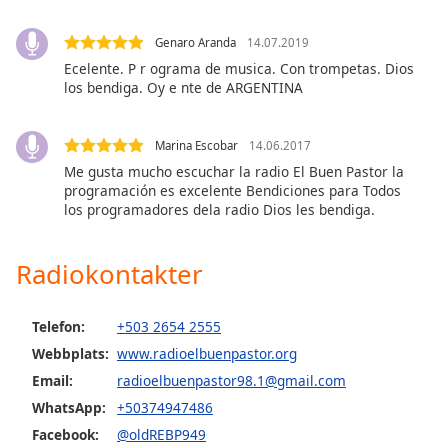
opens
subtitles
settings
Genaro Aranda
14.07.2019
dialog
Ecelente. P r ograma de musica. Con trompetas. Dios
subtitles
los bendiga. Oy e nte de ARGENTINA
off
,
selected
Marina Escobar
14.06.2017
Me gusta mucho escuchar la radio El Buen Pastor la
Audio
Track
programación es excelente Bendiciones para Todos
los programadores dela radio Dios les bendiga.
Picture-
in-
Picture
Radiokontakter
Fullscreen
This
is
Telefon:
+503 2654 2555
a
Webbplats:
www.radioelbuenpastor.org
modal
Email:
radioelbuenpastor98.1@gmail.com
window.
WhatsApp:
+50374947486
Beginning
Facebook:
@oldREBP949