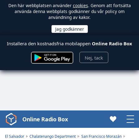
Den här webbplatsen använder
cookies
. Genom att fortsätta
använda denna webbplats godkänner du vår policy om
användning av kakor.
Installera den kostnadsfria mobilappen
Online Radio Box
Nej, tack
Online Radio Box
Video
Player
is
El Salvador
Chalatenango Department
San Francisco Morazán