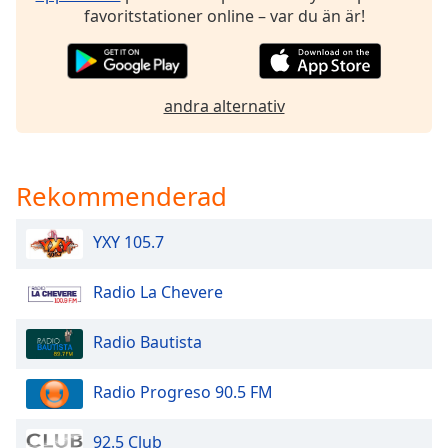
favoritstationer online – var du än är!
Opacity
Caption
andra alternativ
Area
Background
Color
Rekommenderad
Opacity
YXY 105.7
Font
Radio La Chevere
Size
Radio Bautista
Text
Edge
Radio Progreso 90.5 FM
Style
92.5 Club