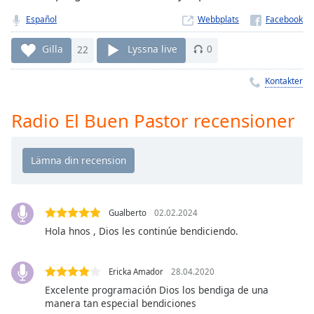
Remaining
Time
-
Español
Webbplats
-:-
Gilla
22
Lyssna live
0
1x
Kontakter
Playback
Rate
Radio El Buen Pastor recensioner
Chapters
Chapters
Descriptions
descriptions
off
,
Gualberto
02.02.2024
selected
Hola hnos , Dios les continúe bendiciendo.
Subtitles
Ericka Amador
28.04.2020
subtitles
Excelente programación Dios los bendiga de una
settings
,
manera tan especial bendiciones