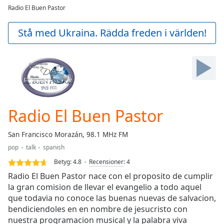
loading.
Radio El Buen Pastor
Play
Video
Stå med Ukraina. Rädda freden i världen!
Play
Skip
Backward
Skip
Forward
Mute
Current
Time
0:00
Radio El Buen Pastor
/
Duration
-:-
San Francisco Morazán, 98.1 MHz FM
Loaded
:
pop
talk
spanish
0.00%
Stream
Betyg:
4.8
Recensioner
:
4
Type
LIVE
Radio El Buen Pastor nace con el proposito de cumplir
Seek to
la gran comision de llevar el evangelio a todo aquel
live,
que todavia no conoce las buenas nuevas de salvacion,
currently
behind
bendiciendoles en en nombre de jesucristo con
live
LIVE
nuestra programacion musical y la palabra viva