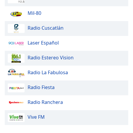
Font
Family
Mil-80
Radio Cuscatlán
Reset
Done
Laser Español
Close
Modal
Dialog
Radio Estereo Vision
End
of
dialog
Radio La Fabulosa
window.
Radio Fiesta
Radio Ranchera
Vive FM