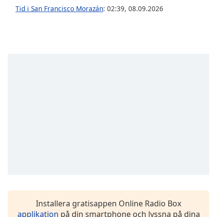
of
Tid i San Francisco Morazán
:
02:39
,
08.09.2026
dialog
window.
Escape
will
cancel
and
close
the
window.
Text
Color
Opacity
Text
Background
Installera gratisappen Online Radio Box
Color
applikation
på din smartphone och lyssna på dina