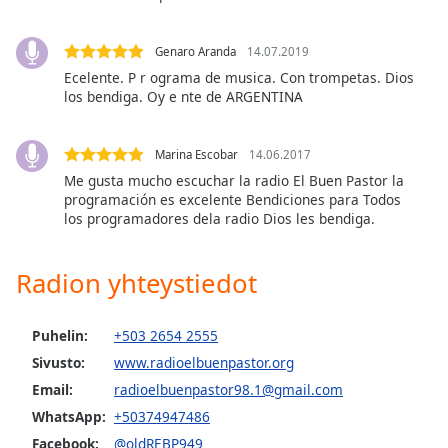
subtitles
settings
dialog
Genaro Aranda
14.07.2019
subtitles
Ecelente. P r ograma de musica. Con trompetas. Dios
off
,
los bendiga. Oy e nte de ARGENTINA
selected
Audio
Marina Escobar
14.06.2017
Track
Me gusta mucho escuchar la radio El Buen Pastor la
programación es excelente Bendiciones para Todos
Picture-
los programadores dela radio Dios les bendiga.
in-
Picture
Fullscreen
Radion yhteystiedot
This
is
a
Puhelin:
+503 2654 2555
modal
Sivusto:
www.radioelbuenpastor.org
window.
Email:
radioelbuenpastor98.1@gmail.com
Beginning
WhatsApp:
+50374947486
of
Facebook:
@oldREBP949