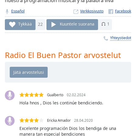
nuestra programacion musical y la palabra viva
Time
-
-:-
Español
Verkkosivusto
1x
Tykkää
22
Kuuntele suorana
1
Playback
Rate
Yhteystiedot
Chapters
Radio El Buen Pastor arvostelut
Chapters
Descriptions
descriptions
off
,
selected
Gualberto
02.02.2024
Hola hnos , Dios les continúe bendiciendo.
Subtitles
subtitles
Ericka Amador
28.04.2020
settings
,
Excelente programación Dios los bendiga de una
opens
manera tan especial bendiciones