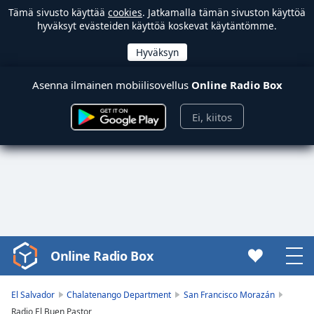
Tämä sivusto käyttää
cookies
. Jatkamalla tämän sivuston käyttöä
hyväksyt evästeiden käyttöä koskevat käytäntömme.
Asenna ilmainen mobiilisovellus
Online Radio Box
Ei, kiitos
Online Radio Box
Video
Player
is
El Salvador
Chalatenango Department
San Francisco Morazán
loading.
Radio El Buen Pastor