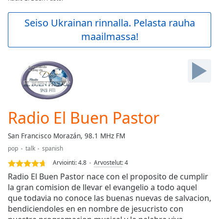
Play
Video
Seiso Ukrainan rinnalla. Pelasta rauha
Play
maailmassa!
Skip
Backward
Skip
Forward
Mute
Current
Time
0:00
/
Radio El Buen Pastor
Duration
-:-
Loaded
:
San Francisco Morazán, 98.1 MHz FM
0.00%
Stream
pop
talk
spanish
Type
LIVE
Arviointi:
4.8
Arvostelut
:
4
Seek to
Radio El Buen Pastor nace con el proposito de cumplir
live,
la gran comision de llevar el evangelio a todo aquel
currently
behind
que todavia no conoce las buenas nuevas de salvacion,
live
LIVE
bendiciendoles en en nombre de jesucristo con
Remaining