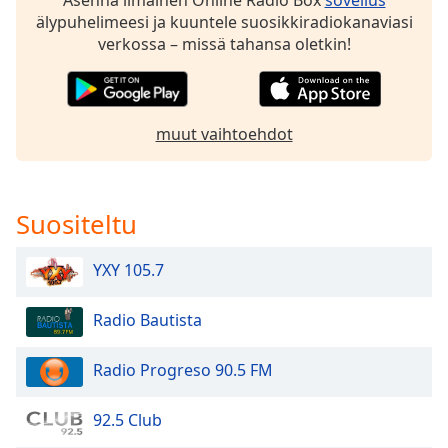
älypuhelimeesi ja kuuntele suosikkiradiokanaviasi
Opacity
verkossa – missä tahansa oletkin!
Caption
Area
Background
muut vaihtoehdot
Color
Opacity
Suositeltu
Font
YXY 105.7
Size
Radio Bautista
Text
Edge
Radio Progreso 90.5 FM
Style
92.5 Club
Font