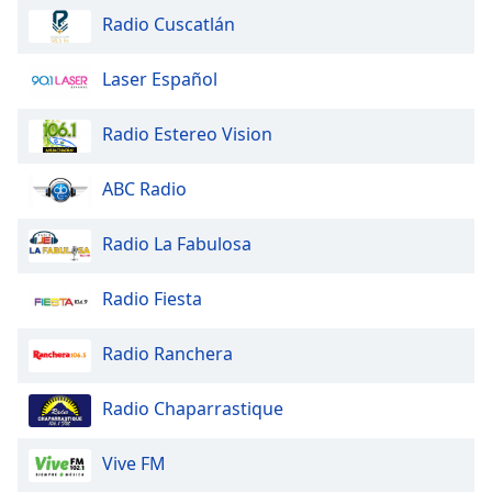
Family
Radio Cuscatlán
Laser Español
Reset
Done
Radio Estereo Vision
Close
Modal
Dialog
ABC Radio
End
of
Radio La Fabulosa
dialog
window.
Radio Fiesta
Radio Ranchera
Radio Chaparrastique
Vive FM