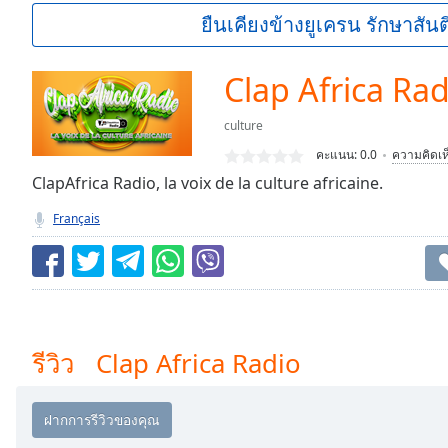
Current
ยืนเคียงข้างยูเครน รักษาสันต
Time
0:00
/
Duration
-:-
Clap Africa Rad
Loaded
:
0.00%
culture
0:00
คะแนน:
0.0
ความคิดเห
Stream
Type
ClapAfrica Radio, la voix de la culture africaine.
LIVE
Seek to
Français
live,
currently
behind
live
LIVE
Remaining
Time
-
-:-
รีวิว Clap Africa Radio
1x
Playback
Rate