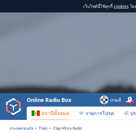
เว็บไซต์นี้ใช้คุกกี้
cookies
โดย
Video
Player
is
loading.
Play
Video
Online Radio Box
เกมส์
Play
Skip
สถานีทั้งหมด
รายการโปรด
ปร
Backward
Skip
Forward
ประเทศเซเนกัล
Thiès
Clap Africa Radio
Mute