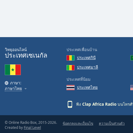
Audio
Track
Picture-
in-
Picture
Fullscreen
This
is
วิทยุออนไลน์
ประเทศเพื่อนบ้าน
a
ประเทศเซเนกัล
ประเทศกินี
modal
window.
ประเทศมาลี
ประเทศที่นิยม
Beginning
ภาษา:
of
ประเทศไทย
ภาษาไทย
dialog
window.
ฟัง
Clap Africa Radio
บนโทรศัพ
Escape
will
cancel
© Online Radio Box, 2015-2026.
ข้อตกลงและเงื่อนไข
ความเป็นส่วนตัว
and
Created by
Final Level
close