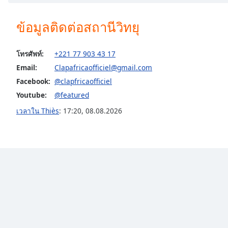
Chapters
Chapters
ข้อมูลติดต่อสถานีวิทยุ
Descriptions
โทรศัพท์:
+221 77 903 43 17
descriptions
Email:
Clapafricaofficiel@gmail.com
off
,
Facebook:
@clapfricaofficiel
selected
Youtube:
@featured
Subtitles
เวลาใน Thiès
:
17:20
,
08.08.2026
subtitles
settings
,
opens
subtitles
settings
dialog
subtitles
off
,
selected