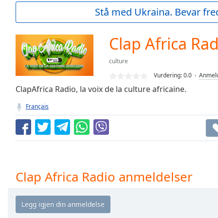
Current
Stå med Ukraina. Bevar fre
Time
0:00
/
Duration
-:-
Clap Africa Rad
Loaded
:
0.00%
culture
0:00
Vurdering:
0.0
Anmeld
Stream
Type
ClapAfrica Radio, la voix de la culture africaine.
LIVE
Seek to
Français
live,
currently
behind
live
LIVE
Remaining
Time
-
-:-
Clap Africa Radio anmeldelser
1x
Playback
Rate