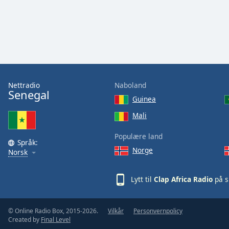
Audio
Track
Picture-
in-
Picture
Fullscreen
This
is
Nettradio
Naboland
a
Senegal
Guinea
modal
window.
Mali
Populære land
Beginning
Språk:
of
Norge
Norsk
dialog
window.
Lytt til
Clap Africa Radio
på s
Escape
will
cancel
© Online Radio Box, 2015-2026.
Vilkår
Personvernpolicy
and
Created by
Final Level
close