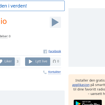
den i verden!
io
elser
:
0
Liker
3
Lytt live
0
Kontakter
Installer den grati
applikasjon
på smartt
til dine favoritt rad
– uansett h