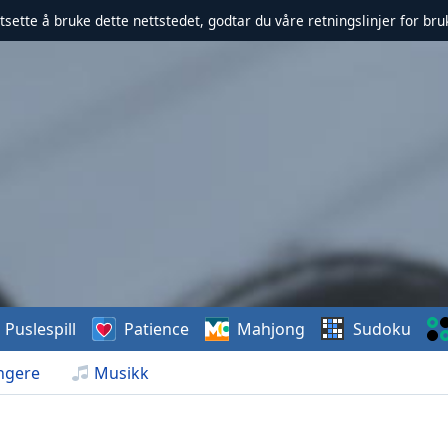
rtsette å bruke dette nettstedet, godtar du våre retningslinjer for br
Puslespill
Patience
Mahjong
Sudoku
ngere
Musikk