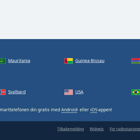
Mauritania
Guinea-Bissau
Svalbard
USA
marttelefonen din gratis med
Android
- eller
iOS
-appen!
Tilbakemelding
Widgets
For radiostasjone