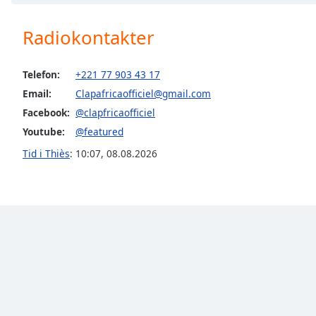
Chapters
Chapters
Radiokontakter
Descriptions
Telefon:
+221 77 903 43 17
descriptions
Email:
Clapafricaofficiel@gmail.com
off
,
Facebook:
@clapfricaofficiel
selected
Youtube:
@featured
Subtitles
Tid i Thiès
:
10:07
,
08.08.2026
subtitles
settings
,
opens
subtitles
settings
dialog
subtitles
off
,
selected