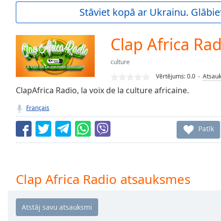
Current
Stāviet kopā ar Ukrainu. Glābie
Time
0:00
/
Duration
-:-
Clap Africa Rad
Loaded
:
0.00%
culture
0:00
Vērtējums:
0.0
Atsau
Stream
Type
ClapAfrica Radio, la voix de la culture africaine.
LIVE
Seek to
Français
live,
currently
behind
Patīk
live
LIVE
Remaining
Time
-
-:-
Clap Africa Radio atsauksmes
1x
Playback
Rate