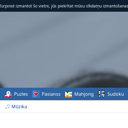
 Turpinot izmantot šo vietni, jūs piekrītat mūsu sīkdatņu izmantošanas 
s
Puzles
Pasianss
Mahjong
Sudoku
Mūzika