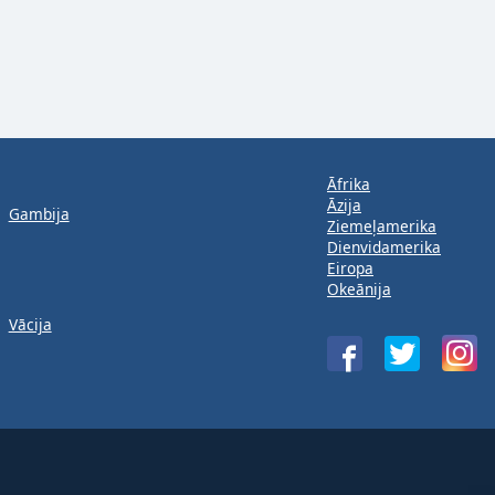
Āfrika
Āzija
Gambija
Ziemeļamerika
Dienvidamerika
Eiropa
Okeānija
Vācija