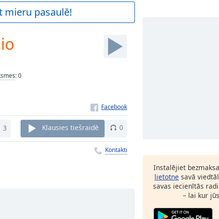
t mieru pasaulē!
io
ksmes
:
0
3
Klausies tiešraidē
0
Kontakti
Instalējiet bezmaks
lietotne
savā viedtāl
savas iecienītās radi
– lai kur jū