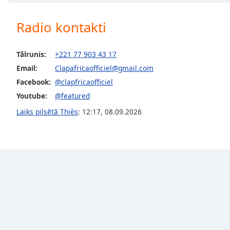
Chapters
Chapters
Radio kontakti
Descriptions
Tālrunis:
+221 77 903 43 17
descriptions
Email:
Clapafricaofficiel@gmail.com
off
,
Facebook:
@clapfricaofficiel
selected
Youtube:
@featured
Subtitles
Laiks pilsētā Thiès
:
12:17
,
08.09.2026
subtitles
settings
,
opens
subtitles
settings
dialog
subtitles
off
,
selected