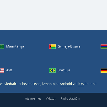
Mauritānija
Gvineja-Bisava
ASV
Brazīlija
vā viedtālrunī bez maksas, izmantojot
Android
vai
iOS
lietotni!
Atsauksmes
Vidzžeti
Radio stacijām