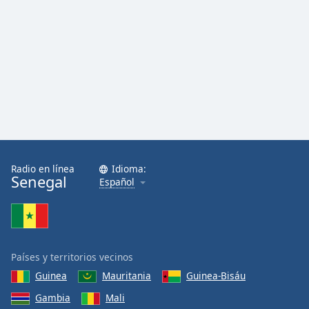
Font
Family
Reset
Done
Close
Modal
Dialog
End
of
dialog
Radio en línea
Idioma:
Senegal
window.
Español
Países y territorios vecinos
Guinea
Mauritania
Guinea-Bisáu
Gambia
Mali