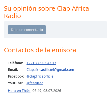
Remaining
Time
-
Su opinión sobre Clap Africa
-:-
Radio
1x
Playback
Rate
Chapters
Contactos de la emisora
Chapters
Descriptions
Teléfono:
+221 77 903 43 17
Email:
Clapafricaofficiel@gmail.com
descriptions
off
,
Facebook:
@clapfricaofficiel
selected
Youtube:
@featured
Hora en Thiès
:
06:49
,
08.07.2026
Subtitles
subtitles
settings
,