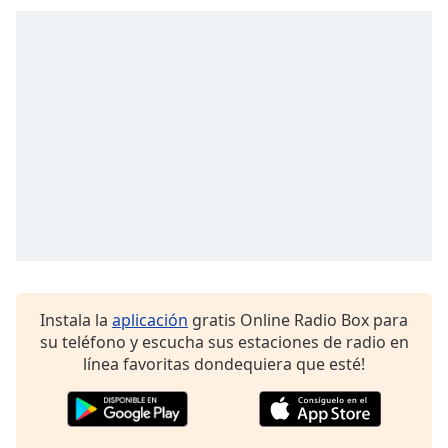
opens
subtitles
settings
dialog
subtitles
off
,
selected
Audio
Track
Picture-
in-
Picture
Fullscreen
This
Instala la
aplicación
gratis Online Radio Box para
is
su teléfono y escucha sus estaciones de radio en
a
línea favoritas dondequiera que esté!
modal
window.
Beginning