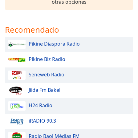
otras opciones
of
dialog
window.
Escape
Recomendado
will
cancel
and
Pikine Diaspora Radio
close
the
Pikine Biz Radio
window.
Seneweb Radio
Text
Color
Jiida Fm Bakel
Opacity
H24 Radio
Text
iRADIO 90.3
Background
Color
Radio Baol Médias FM