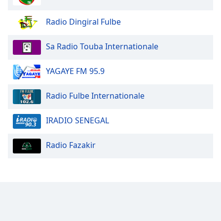
Radio Dingiral Fulbe
Opacity
Sa Radio Touba Internationale
Caption
Area
YAGAYE FM 95.9
Background
Color
Radio Fulbe Internationale
Opacity
IRADIO SENEGAL
Font
Radio Fazakir
Size
Text
Edge
Style