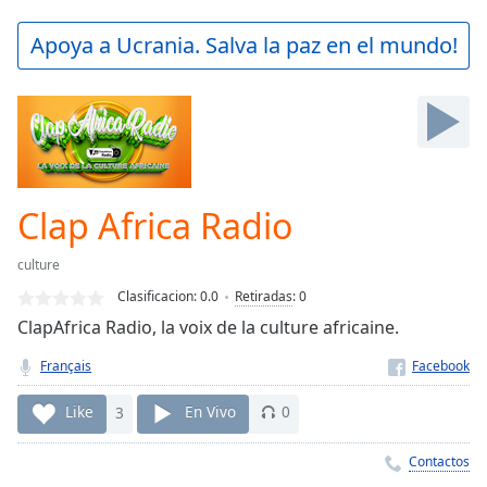
loading.
Play
Apoya a Ucrania. Salva la paz en el mundo!
Video
Play
Skip
Backward
Skip
Forward
Mute
Current
Clap Africa Radio
Time
0:00
/
culture
Duration
-:-
Clasificacion:
0.0
Retiradas
:
0
Loaded
:
ClapAfrica Radio, la voix de la culture africaine.
0.00%
Stream
Français
Type
LIVE
Seek to
Like
3
En Vivo
0
live,
currently
behind
Contactos
live
LIVE