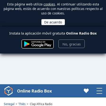
Esta página web utiliza
cookies
. Al continuar utilizando esta
página web, estás de acuerdo con nuestras políticas respecto al
uso de cookies.
Instala la aplicación móvil gratuita
Online Radio Box
No, gracias
Online Radio Box
Video
Player
is
Senegal
Thiès
Clap Africa Radio