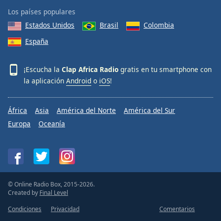
Los países populares
Estados Unidos
Brasil
Colombia
España
¡Escucha la
Clap Africa Radio
gratis en tu smartphone con
la aplicación
Android
o
iOS
!
África
Asia
América del Norte
América del Sur
Europa
Oceanía
© Online Radio Box, 2015-2026.
Created by
Final Level
Condiciones
Privacidad
Comentarios