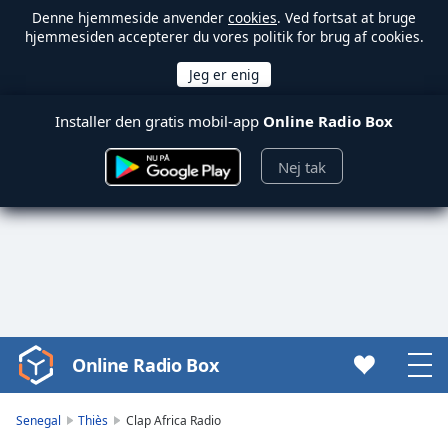
Denne hjemmeside anvender
cookies
. Ved fortsat at bruge
hjemmesiden accepterer du vores politik for brug af cookies.
Installer den gratis mobil-app
Online Radio Box
Nej tak
Online Radio Box
Video
Player
is
Senegal
Thiès
Clap Africa Radio
loading.