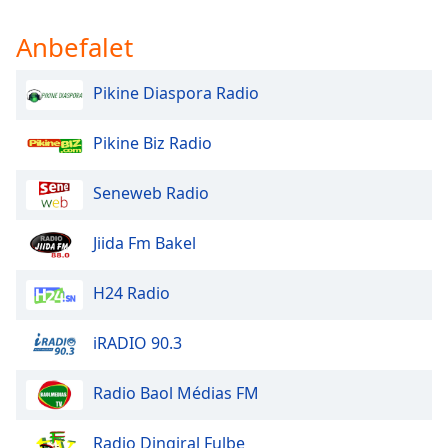
dialog
window.
Anbefalet
Escape
will
Pikine Diaspora Radio
cancel
and
Pikine Biz Radio
close
the
window.
Seneweb Radio
Text
Jiida Fm Bakel
Color
H24 Radio
Opacity
iRADIO 90.3
Text
Radio Baol Médias FM
Background
Color
Radio Dingiral Fulbe