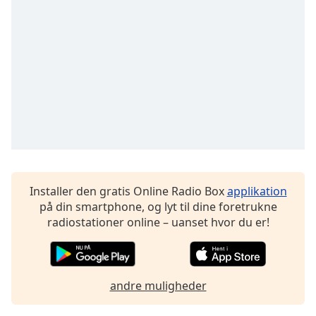
subtitles
settings
dialog
subtitles
off
,
selected
Audio
Track
Picture-
in-
Picture
Fullscreen
Installer den gratis Online Radio Box
applikation
This
på din smartphone, og lyt til dine foretrukne
is
radiostationer online – uanset hvor du er!
a
modal
window.
andre muligheder
Beginning
of