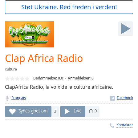
Play
Støt Ukraine. Red freden i verden!
Video
Play
Skip
Backward
Skip
Forward
Mute
Current
Clap Africa Radio
Time
0:00
/
culture
Duration
-:-
Bedømmelse:
0.0
Anmeldelser
:
0
Loaded
:
ClapAfrica Radio, la voix de la culture africaine.
0.00%
Stream
Français
Type
LIVE
Seek to
Synes godt om
3
Live
0
live,
currently
behind
Kontakter
live
LIVE
Remaining