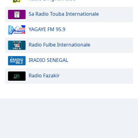
Opacity
Sa Radio Touba Internationale
Caption
YAGAYE FM 95.9
Area
Background
Radio Fulbe Internationale
Color
IRADIO SENEGAL
Opacity
Radio Fazakir
Font
Size
Text
Edge
Style
Font