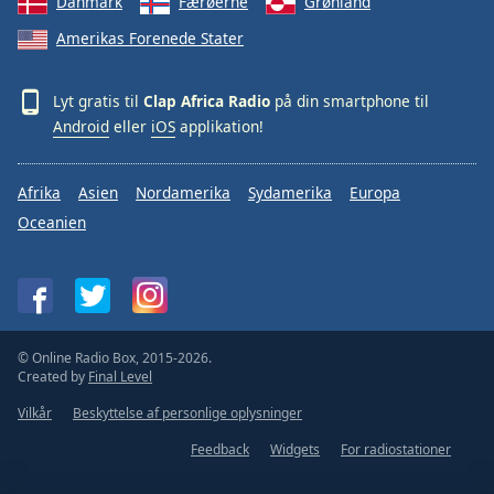
Danmark
Færøerne
Grønland
Amerikas Forenede Stater
Lyt gratis til
Clap Africa Radio
på din smartphone til
Android
eller
iOS
applikation!
Afrika
Asien
Nordamerika
Sydamerika
Europa
Oceanien
© Online Radio Box, 2015-2026.
Created by
Final Level
Vilkår
Beskyttelse af personlige oplysninger
Feedback
Widgets
For radiostationer