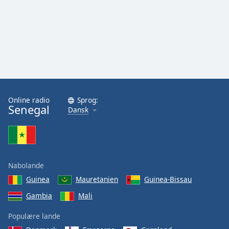
Family
Reset
Done
Close
Modal
Dialog
End
Online radio
Sprog:
of
Senegal
Dansk
dialog
window.
Nabolande
Guinea
Mauretanien
Guinea-Bissau
Gambia
Mali
Populære lande