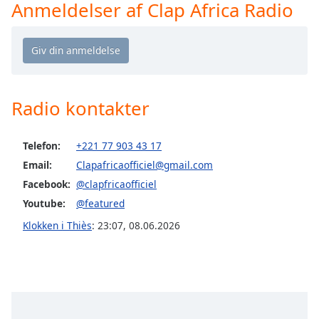
Time
-
Anmeldelser af Clap Africa Radio
-:-
1x
Playback
Rate
Radio kontakter
Chapters
Chapters
Telefon:
+221 77 903 43 17
Descriptions
Email:
Clapafricaofficiel@gmail.com
Facebook:
@clapfricaofficiel
descriptions
off
,
Youtube:
@featured
selected
Klokken i Thiès
:
23:07
,
08.06.2026
Subtitles
subtitles
settings
,
opens