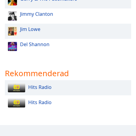
Opacity
Jimmy Clanton
Jim Lowe
Caption
Area
Background
Del Shannon
Color
Opacity
Rekommenderad
Font
Hits Radio
Size
Hits Radio
Text
Edge
Style