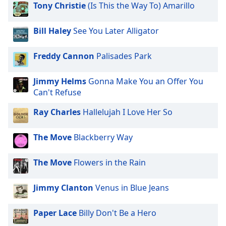
opens
Tony Christie
(Is This the Way To) Amarillo
subtitles
settings
Bill Haley
See You Later Alligator
dialog
subtitles
off
,
Freddy Cannon
Palisades Park
selected
Jimmy Helms
Gonna Make You an Offer You
Audio
Can't Refuse
Track
Ray Charles
Hallelujah I Love Her So
Picture-
in-
Picture
The Move
Blackberry Way
Fullscreen
This
is
The Move
Flowers in the Rain
a
modal
Jimmy Clanton
Venus in Blue Jeans
window.
Paper Lace
Billy Don't Be a Hero
Beginning