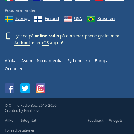
Populära länder
Sverige
Finland
USA
Brasilien
Lyssna på
online radio
på din smartphone gratis med
Android
- eller
iOS
-appen!
Afrika
Asien
Nordamerika
Sydamerika
Europa
Oceanien
© Online Radio Box, 2015-2026.
Created by
Final Level
Villkor
Integritet
Feedback
Widgets
För radiostationer