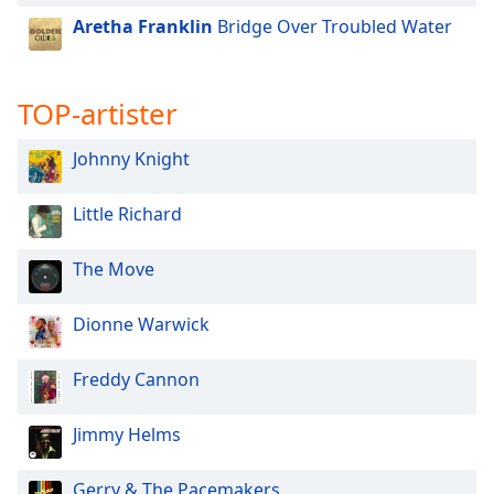
of
Aretha Franklin
Bridge Over Troubled Water
dialog
window.
Escape
will
TOP-artister
cancel
and
Johnny Knight
close
the
Little Richard
window.
The Move
Text
Color
Dionne Warwick
Opacity
Freddy Cannon
Text
Jimmy Helms
Background
Color
Gerry & The Pacemakers