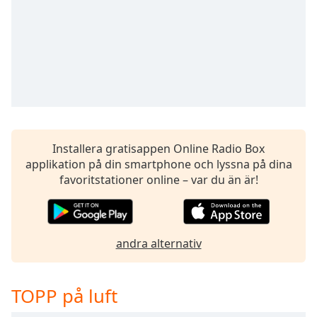
Remaining
Time
-
-:-
1x
Playback
Rate
Chapters
Chapters
Installera gratisappen Online Radio Box
applikation på din smartphone och lyssna på dina
Descriptions
favoritstationer online – var du än är!
descriptions
off
,
selected
andra alternativ
Subtitles
subtitles
TOPP på luft
settings
,