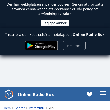
Den här webbplatsen använder
cookies
. Genom att fortsätta
använda denna webbplats godkänner du vår policy om
användning av kakor.
Installera den kostnadsfria mobilappen
Online Radio Box
Nej, tack
Online Radio Box
Video
Player
is
Hem
Genrer
Retromusik
70s