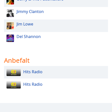
Opacity
Jimmy Clanton
Jim Lowe
Caption
Area
Background
Del Shannon
Color
Opacity
Anbefalt
Font
Hits Radio
Size
Hits Radio
Text
Edge
Style