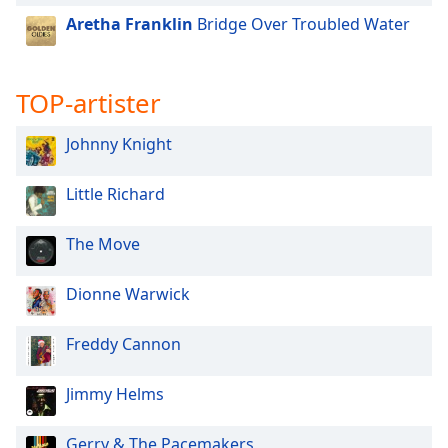
of
Aretha Franklin
Bridge Over Troubled Water
dialog
window.
Escape
will
TOP-artister
cancel
and
Johnny Knight
close
the
Little Richard
window.
The Move
Text
Color
Dionne Warwick
Opacity
Freddy Cannon
Text
Jimmy Helms
Background
Color
Gerry & The Pacemakers