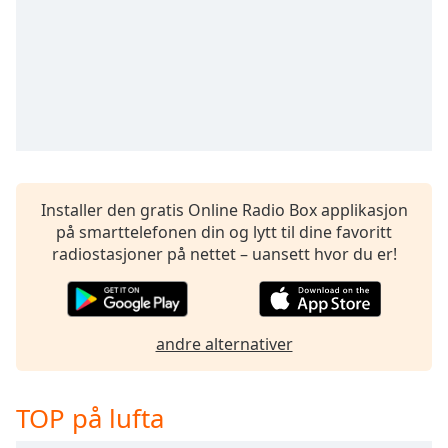
Remaining
Time
-
-:-
1x
Playback
Rate
Chapters
Chapters
Installer den gratis Online Radio Box applikasjon
på smarttelefonen din og lytt til dine favoritt
Descriptions
radiostasjoner på nettet – uansett hvor du er!
descriptions
off
,
selected
andre alternativer
Subtitles
subtitles
TOP på lufta
settings
,