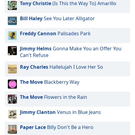
opens
Tony Christie
(Is This the Way To) Amarillo
subtitles
settings
Bill Haley
See You Later Alligator
dialog
subtitles
off
,
Freddy Cannon
Palisades Park
selected
Jimmy Helms
Gonna Make You an Offer You
Audio
Can't Refuse
Track
Ray Charles
Hallelujah I Love Her So
Picture-
in-
Picture
The Move
Blackberry Way
Fullscreen
This
is
The Move
Flowers in the Rain
a
modal
Jimmy Clanton
Venus in Blue Jeans
window.
Paper Lace
Billy Don't Be a Hero
Beginning