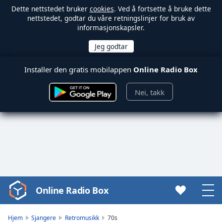
Dette nettstedet bruker
cookies
. Ved å fortsette å bruke dette
nettstedet, godtar du våre retningslinjer for bruk av
informasjonskapsler.
Installer den gratis mobilappen
Online Radio Box
Nei, takk
Online Radio Box
Video
Player
is
Hjem
Sjangere
Retromusikk
70s