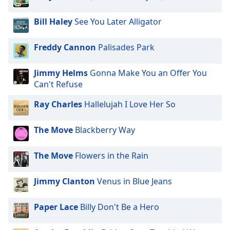
subtitles
settings
Bill Haley
See You Later Alligator
dialog
subtitles
off
,
Freddy Cannon
Palisades Park
selected
Jimmy Helms
Gonna Make You an Offer You
Audio
Can't Refuse
Track
Ray Charles
Hallelujah I Love Her So
Picture-
in-
Picture
The Move
Blackberry Way
Fullscreen
This
is
The Move
Flowers in the Rain
a
modal
Jimmy Clanton
Venus in Blue Jeans
window.
Paper Lace
Billy Don't Be a Hero
Beginning
of