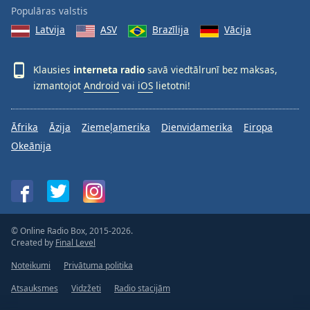
Populāras valstis
Latvija
ASV
Brazīlija
Vācija
Klausies
interneta radio
savā viedtālrunī bez maksas,
izmantojot
Android
vai
iOS
lietotni!
Āfrika
Āzija
Ziemeļamerika
Dienvidamerika
Eiropa
Okeānija
© Online Radio Box, 2015-2026.
Created by
Final Level
Noteikumi
Privātuma politika
Atsauksmes
Vidzžeti
Radio stacijām