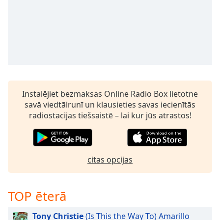
Time
-
-:-
1x
Playback
Rate
Chapters
Chapters
Instalējiet bezmaksas Online Radio Box lietotne
savā viedtālrunī un klausieties savas iecienītās
Descriptions
radiostacijas tiešsaistē – lai kur jūs atrastos!
descriptions
off
,
selected
citas opcijas
Subtitles
subtitles
TOP ēterā
settings
,
opens
Tony Christie
(Is This the Way To) Amarillo