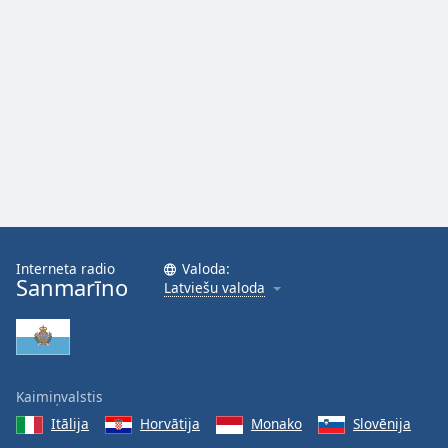
Family
Reset
Done
Close
Modal
Dialog
End
of
dialog
window.
Interneta radio
Valoda:
Sanmarīno
Latviešu valoda
Kaimiņvalstis
Itālija
Horvātija
Monako
Slovēnija