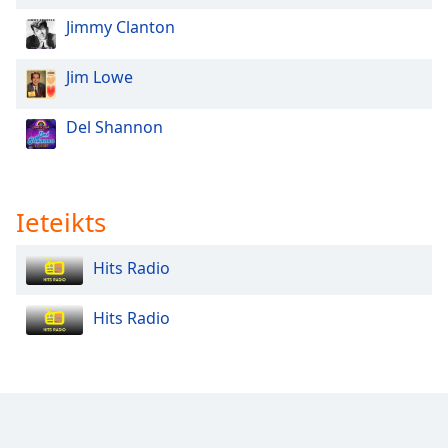
Opacity
Jimmy Clanton
Jim Lowe
Caption
Area
Background
Del Shannon
Color
Opacity
Ieteikts
Font
Hits Radio
Size
Hits Radio
Text
Edge
Style
Font