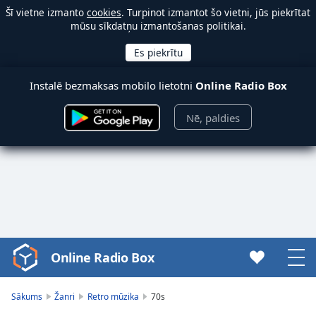
Šī vietne izmanto
cookies
. Turpinot izmantot šo vietni, jūs piekrītat
mūsu sīkdatņu izmantošanas politikai.
Instalē bezmaksas mobilo lietotni
Online Radio Box
Nē, paldies
Online Radio Box
Video
Player
is
Sākums
Žanri
Retro mūzika
70s
loading.