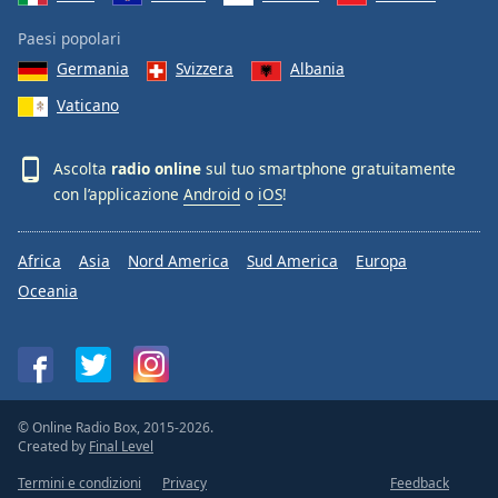
Paesi popolari
Germania
Svizzera
Albania
Vaticano
Ascolta
radio online
sul tuo smartphone gratuitamente
con l’applicazione
Android
o
iOS
!
Africa
Asia
Nord America
Sud America
Europa
Oceania
© Online Radio Box, 2015-2026.
Created by
Final Level
Termini e condizioni
Privacy
Feedback