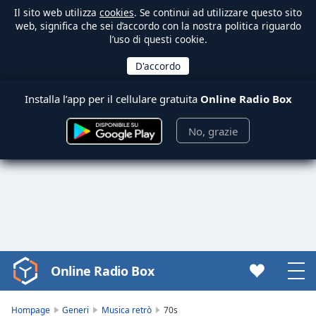
Il sito web utilizza
cookies
. Se continui ad utilizzare questo sito
web, significa che sei d’accordo con la nostra politica riguardo
l’uso di questi cookie.
Installa l’app per il cellulare gratuita
Online Radio Box
No, grazie
Online Radio Box
Video
Player
is
Hompage
Generi
Musica retrò
70s