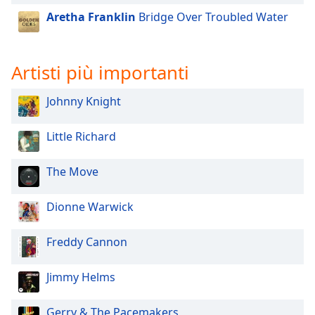
of
Aretha Franklin
Bridge Over Troubled Water
dialog
window.
Escape
will
Artisti più importanti
cancel
and
Johnny Knight
close
the
Little Richard
window.
The Move
Text
Color
Dionne Warwick
Opacity
Freddy Cannon
Text
Jimmy Helms
Background
Color
Gerry & The Pacemakers