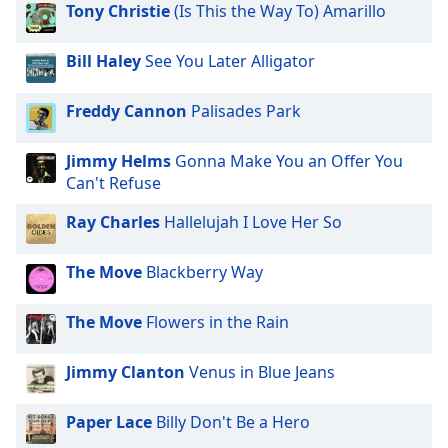
opens
Tony Christie
(Is This the Way To) Amarillo
subtitles
settings
Bill Haley
See You Later Alligator
dialog
subtitles
off
,
Freddy Cannon
Palisades Park
selected
Jimmy Helms
Gonna Make You an Offer You
Audio
Can't Refuse
Track
Ray Charles
Hallelujah I Love Her So
Picture-
in-
Picture
The Move
Blackberry Way
Fullscreen
This
is
The Move
Flowers in the Rain
a
modal
Jimmy Clanton
Venus in Blue Jeans
window.
Paper Lace
Billy Don't Be a Hero
Beginning