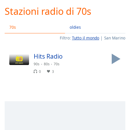
loading.
Stazioni radio di 70s
Play
Video
Play
70s
oldies
Skip
Backward
Filtro:
Tutto il mondo
San Marino
Skip
Forward
Mute
Hits Radio
Current
Time
0:00
90s
80s
70s
/
0
3
Duration
-:-
Loaded
:
0.00%
Stream
Type
LIVE
Seek to
live,
currently
behind
live
LIVE