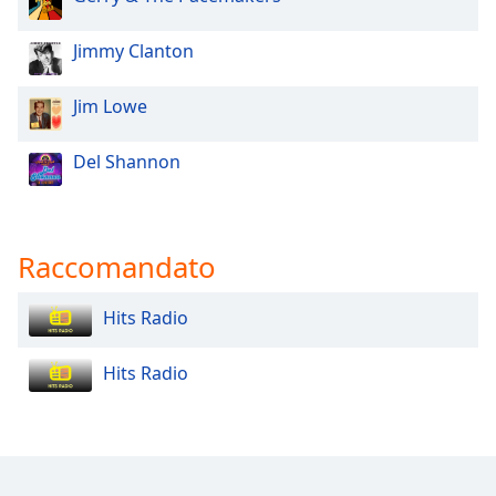
Opacity
Jimmy Clanton
Jim Lowe
Caption
Area
Background
Del Shannon
Color
Opacity
Raccomandato
Font
Hits Radio
Size
Hits Radio
Text
Edge
Style