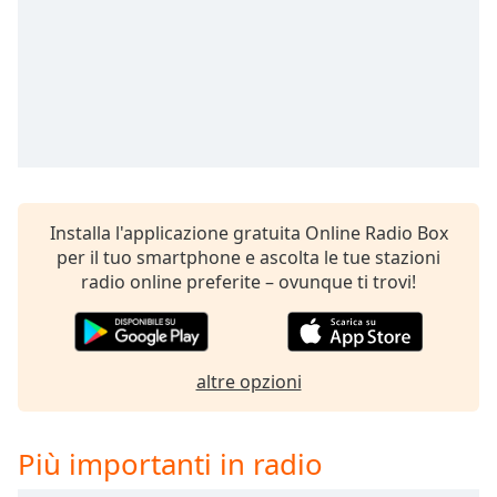
Remaining
Time
-
-:-
1x
Playback
Rate
Chapters
Chapters
Installa l'applicazione gratuita Online Radio Box
per il tuo smartphone e ascolta le tue stazioni
Descriptions
radio online preferite – ovunque ti trovi!
descriptions
off
,
selected
altre opzioni
Subtitles
subtitles
Più importanti in radio
settings
,