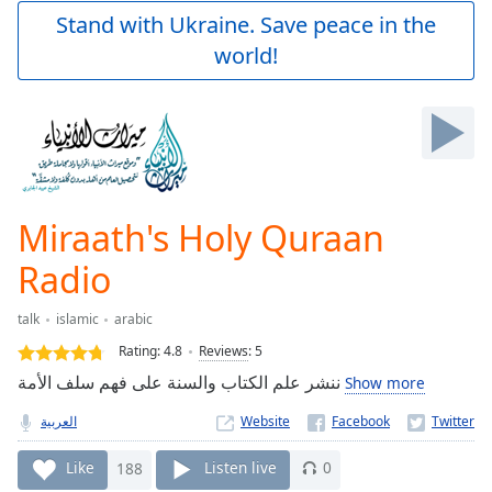
Play
Stand with Ukraine. Save peace in the
Video
world!
Play
Skip
Backward
Skip
Forward
Mute
Current
Time
0:00
Miraath's Holy Quraan
/
Duration
-:-
Radio
Loaded
:
0.00%
talk
islamic
arabic
Stream
Rating:
4.8
Reviews
:
5
Type
LIVE
ننشر علم الكتاب والسنة على فهم سلف الأمة
Show more
Seek to
live,
currently
العربية
Website
behind
live
LIVE
Like
188
Listen live
0
Remaining