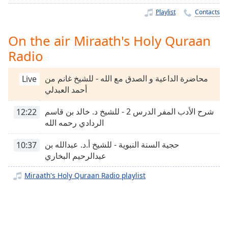
Time
-
Playlist
Contacts
-:-
1x
On the air Miraath's Holy Quraan
Playback
Radio
Rate
Chapters
محاضرة الداعية و الصدق مع الله - للشيخ غانم من
Live
أحمد العبدلي
Chapters
شرح الأدب المفر الدرس 2 - للشيخ د. خالد بن قاسم
12:22
Descriptions
الردادي رحمه الله
descriptions
حجية السنة النبوية - للشيخ أ.د. عبدالله بن
10:37
off
,
عبدالرحيم البخاري
selected
Miraath's Holy Quraan Radio playlist
Captions
captions
settings
,
opens