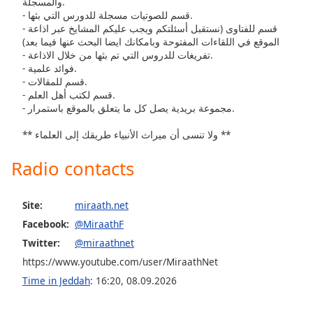
والمسجلة.
- قسم للصوتيات مسجلة للدورس التي بثها.
Opacity
- قسم للفتاوى (نستقبل أسئلتكم ويجب عليكم المشايخ عبر اذاعة
الموقع في اللقاءات المفتوحة وبامكانك ايضا البحث عنها فيما بعد)
- تفريغات للدروس التي تم بثها من خلال الاذاعة.
Caption
- فوائد علمية.
Area
- قسم للمقالات.
Background
- قسم لكتب أهل العلم.
Color
- مجموعة بريدية يصل كل ما يتعلق بالموقع باستمرار.
** ولا تنسى أن ميراث الأنبياء طريقك إلى العلماء **
Opacity
Radio contacts
Font
Size
Site:
miraath.net
Facebook:
@MiraathF
Text
Twitter:
@miraathnet
Edge
https://www.youtube.com/user/MiraathNet
Style
Time in Jeddah
:
16:20
,
08.09.2026
Font