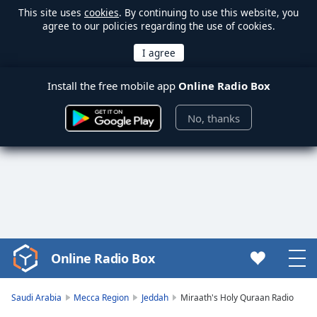
This site uses
cookies
. By continuing to use this website, you
agree to our policies regarding the use of cookies.
Install the free mobile app
Online Radio Box
No, thanks
Online Radio Box
Video
Player
is
Saudi Arabia
Mecca Region
Jeddah
Miraath's Holy Quraan Radio
loading.