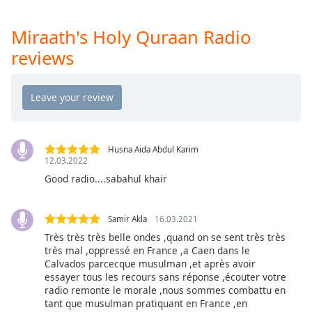
captions
settings
Miraath's Holy Quraan Radio
dialog
captions
reviews
off
,
selected
Audio
Track
Picture-
Husna Aida Abdul Karim
in-
12.03.2022
Picture
Good radio....sabahul khair
Fullscreen
This
is
Samir Akla
16.03.2021
a
Très très très belle ondes ,quand on se sent très très
modal
très mal ,oppressé en France ,a Caen dans le
window.
Calvados parcecque musulman ,et après avoir
essayer tous les recours sans réponse ,écouter votre
Beginning
radio remonte le morale ,nous sommes combattu en
tant que musulman pratiquant en France ,en
of