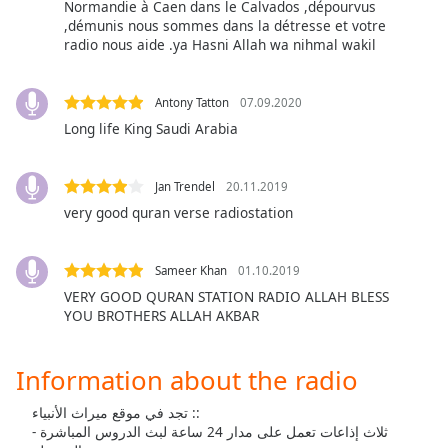
Normandie à Caen dans le Calvados ,dépourvus
dialog
,démunis nous sommes dans la détresse et votre
window.
radio nous aide .ya Hasni Allah wa nihmal wakil
Escape
will
cancel
Antony Tatton
07.09.2020
and
Long life King Saudi Arabia
close
the
window.
Jan Trendel
20.11.2019
very good quran verse radiostation
Text
Color
Sameer Khan
01.10.2019
VERY GOOD QURAN STATION RADIO ALLAH BLESS
Opacity
YOU BROTHERS ALLAH AKBAR
Text
Information about the radio
Background
تجد في موقع ميراث الأنبياء ::
Color
- ثلاث إذاعات تعمل على مدار 24 ساعة لبث الدروس المباشرة