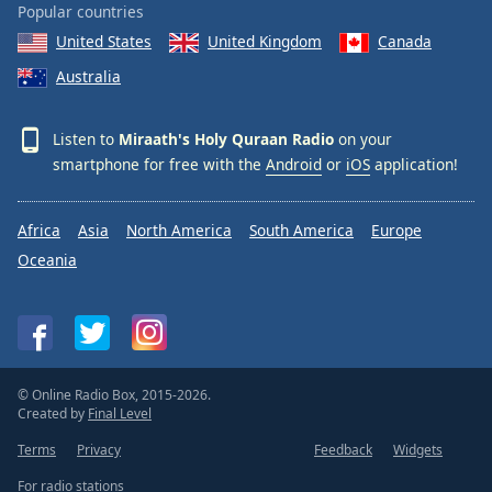
Popular countries
United States
United Kingdom
Canada
Australia
Listen to
Miraath's Holy Quraan Radio
on your
smartphone for free with the
Android
or
iOS
application!
Africa
Asia
North America
South America
Europe
Oceania
© Online Radio Box, 2015-2026.
Created by
Final Level
Terms
Privacy
Feedback
Widgets
For radio stations