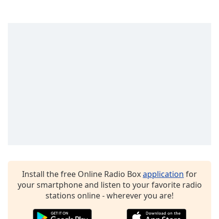
Family
Reset
Done
Close
Modal
Dialog
End
of
dialog
window.
Install the free Online Radio Box
application
for
your smartphone and listen to your favorite radio
stations online - wherever you are!