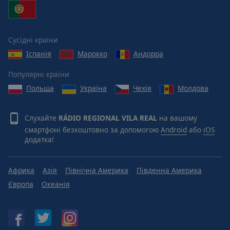
Reset
Done
Close
Modal
Сусідні країни
Dialog
End
Іспанія
Марокко
Андорра
of
dialog
Популярні країни
window.
Польща
Україна
Чехія
Молдова
Слухайте
RÁDIO REGIONAL VILA REAL
на вашому
смартфоні безкоштовно за допомогою
Android
або
iOS
додатка!
Африка
Азія
Північна Америка
Південна Америка
Європа
Океанія