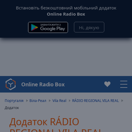
Встановіть безкоштовний мобільний додаток
Online Radio Box
Ні, дякую
Online Radio Box
Video
Player
is
Португалія
Віла-Реал
Vila Real
RÁDIO REGIONAL VILA REAL
loading.
Додаток
Play
Video
Додаток RÁDIO
Play
Skip