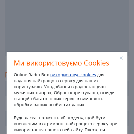
off
,
selected
Audio
Track
Picture-
in-
Picture
Fullscreen
This
Ми використовуємо Cookies
is
Рекомендовані
a
Online Radio Box
використовує cookies
для
modal
надання найкращого сервісу для наших
window.
користувачів. Уподобання в радіостанціях і
Radio Renascença
музичних жанрах, Обрані користувачів, огляди
станцій і багато інших сервісів вимагають
Beginning
RFM
обробки ваших особистих даних.
of
dialog
Будь ласка, натисніть «Я згоден», щоб бути
Radio Festival
window.
впевненим в отриманні найкращого сервісу при
Escape
використання нашого веб-сайту. Також, ви
Radio Nova Era
will