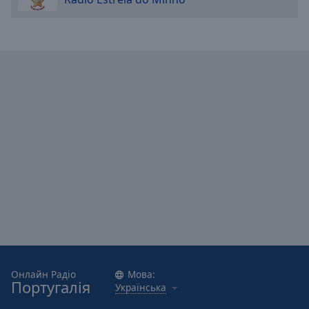
Caption
Area
Background
Color
Opacity
Font
Size
Text
Edge
Style
Font
Family
Онлайн Радіо
Мова:
Португалія
Українська