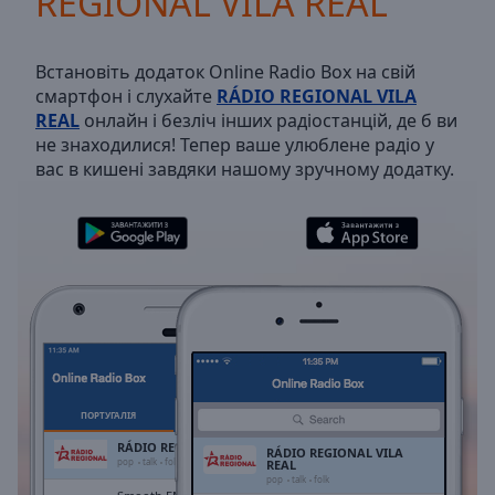
REGIONAL VILA REAL
Backward
Skip
Forward
Встановіть додаток Online Radio Box на свій
Mute
смартфон і слухайте
RÁDIO REGIONAL VILA
Current
REAL
онлайн і безліч інших радіостанцій, де б ви
Time
0:00
не знаходилися! Тепер ваше улюблене радіо у
/
вас в кишені завдяки нашому зручному додатку.
Duration
-:-
Loaded
:
0.00%
Stream
Type
LIVE
Seek to
live,
currently
behind
live
LIVE
Remaining
Time
-
ПОРТУГАЛІЯ
ОБРАНЕ
-:-
RÁDIO REGIONAL VILA REAL
RÁDIO REGIONAL VILA
pop
talk
folk
REAL
pop
talk
folk
1x