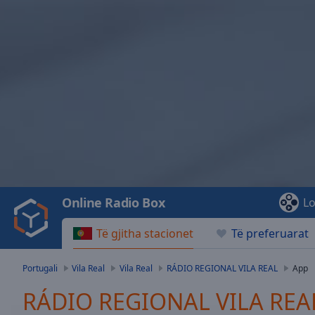
Video
Player
is
loading.
Play
Video
Online Radio Box
Lo
Play
Skip
Të gjitha stacionet
Të preferuarat
Backward
Skip
Forward
Portugali
Vila Real
Vila Real
RÁDIO REGIONAL VILA REAL
App
Mute
Current
RÁDIO REGIONAL VILA REAL
Time
0:00