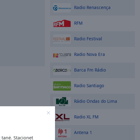
Radio Renascença
RFM
Radio Festival
Radio Nova Era
Barca Fm Rádio
Radio Santiago
Rádio Ondas do Lima
Radio XL FM
Antena 1
 tanë. Stacionet