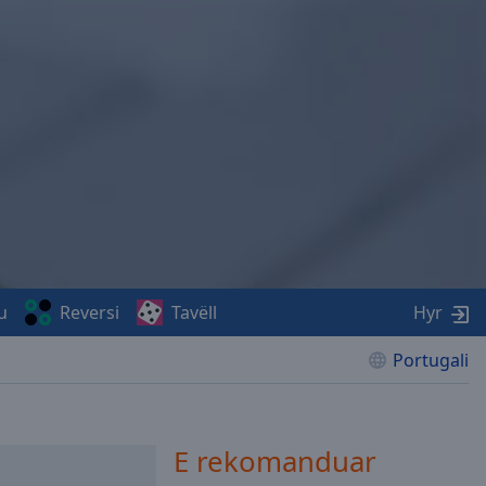
u
Reversi
Tavëll
Hyr
Portugali
E rekomanduar