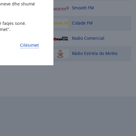
cioneve dhe shumë
Smooth FM
Cidade FM
ë faqes sonë.
imet".
Radio Comercial
Cilësimet
Rádio Estrela do Minho