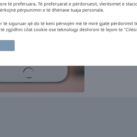
pop
news
folk
re të preferuara, Të preferuarat e përdoruesit, vlerësimet e sta
kërkojnë përpunimin e të dhënave tuaja personale.
M80 Radio
oldies
adult contemporary
hits
ër të siguruar që do të keni përvojën më të mirë gjatë përdorimit t
RFM
rock
pop
hits
 zgjidhni cilat cookie ose teknologji dëshironi të lejoni te "Cilës
Hard & Heavy Metal Hits
Radio
rock
heavy metal
hard rock
metal
power metal
melodic rock
Antena 1
pop
news
TSF
news
talk
sports
Radio Orbital
dance
electronic