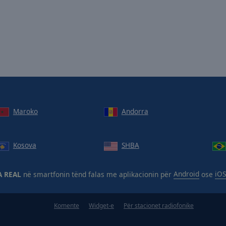
Maroko
Andorra
Kosova
SHBA
A REAL
në smartfonin tënd falas me aplikacionin për
Android
ose
iOS
Komente
Widget-e
Për stacionet radiofonike