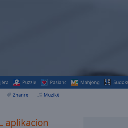
jëra
Puzzle
Pasianc
Mahjong
Sudok
Zhanre
Muzikë
 aplikacion