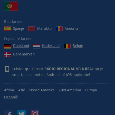
Done
Close
Modal
Dialog
End
Buurlanden
of
Spanje
Marokko
Andorra
dialog
window.
Populaire landen
Duitsland
Nederland
België
Denemarken
Luister gratis naar
RÁDIO REGIONAL VILA REAL
op je
smartphone met de
Android-
of
iOS-
applicatie!
Afrika
Azië
Noord Amerika
Zuid-Amerika
Europa
Oceanië