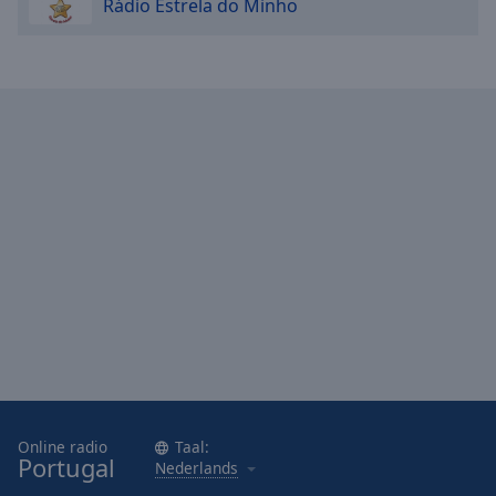
Rádio Estrela do Minho
Area
Background
Color
Opacity
Font
Size
Text
Edge
Style
Font
Family
Online radio
Taal:
Portugal
Nederlands
Reset