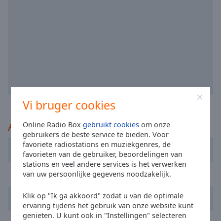
selected
Audio
Track
Picture-
in-
Picture
Fullscreen
This
Vi bruger cookies
is
a
Aanbevolen
modal
Online Radio Box
gebruikt cookies
om onze
gebruikers de beste service te bieden. Voor
window.
favoriete radiostations en muziekgenres, de
Radio Renascença
favorieten van de gebruiker, beoordelingen van
Beginning
stations en veel andere services is het verwerken
of
RFM
van uw persoonlijke gegevens noodzakelijk.
dialog
window.
Klik op "Ik ga akkoord" zodat u van de optimale
Radio Festival
Escape
ervaring tijdens het gebruik van onze website kunt
will
genieten. U kunt ook in "Instellingen" selecteren