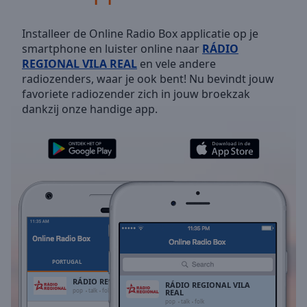
Skip
Forward
Installeer de Online Radio Box applicatie op je
Mute
smartphone en luister online naar
RÁDIO
Current
REGIONAL VILA REAL
en vele andere
Time
0:00
radiozenders, waar je ook bent! Nu bevindt jouw
/
favoriete radiozender zich in jouw broekzak
Duration
-:-
dankzij onze handige app.
Loaded
:
0.00%
Stream
Type
LIVE
Seek to
live,
currently
behind
live
LIVE
Remaining
Time
-
-:-
PORTUGAL
FAVORIETEN
RÁDIO REGIONAL VILA REAL
RÁDIO REGIONAL VILA
1x
pop
talk
folk
REAL
pop
talk
folk