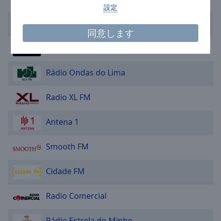
設定
cancel
and
Barca Fm Rádio
close
同意します
the
Radio Onda Viva
window.
Rádio Ondas do Lima
Text
Color
Radio XL FM
Opacity
Antena 1
Text
Smooth FM
Background
Color
Cidade FM
Opacity
Radio Comercial
Rádio Estrela do Minho