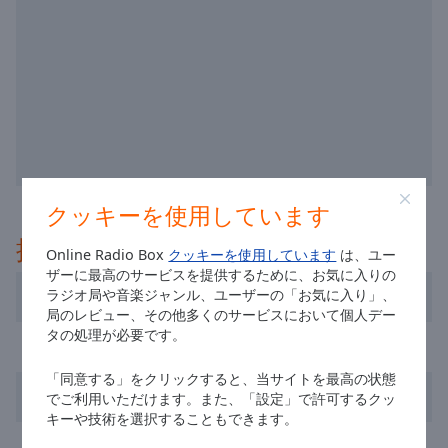
off
,
selected
Audio
Track
Picture-
in-
Picture
Fullscreen
This
クッキーを使用しています
is
推奨
a
Online Radio Box
クッキーを使用しています
は、ユー
modal
ザーに最高のサービスを提供するために、お気に入りの
window.
Radio Renascença
ラジオ局や音楽ジャンル、ユーザーの「お気に入り」、
局のレビュー、その他多くのサービスにおいて個人デー
Beginning
タの処理が必要です。
RFM
of
dialog
「同意する」をクリックすると、当サイトを最高の状態
Radio Festival
でご利用いただけます。また、「設定」で許可するクッ
window.
キーや技術を選択することもできます。
Escape
Radio Cidade Hoje
will