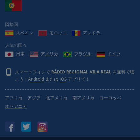
Reset
Done
Close
Modal
隣接国
Dialog
End
スペイン
モロッコ
アンドラ
of
dialog
人気の国々
window.
日本
アメリカ
ブラジル
ドイツ
スマートフォンで
RÁDIO REGIONAL VILA REAL
を無料で聴
こう！
Android
または
iOS
アプリで！
アフリカ
アジア
北アメリカ
南アメリカ
ヨーロッパ
オセアニア