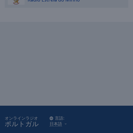
Caption
Area
Background
Color
Opacity
Font
Size
Text
Edge
Style
Font
Family
オンラインラジオ
言語:
ポルトガル
日本語