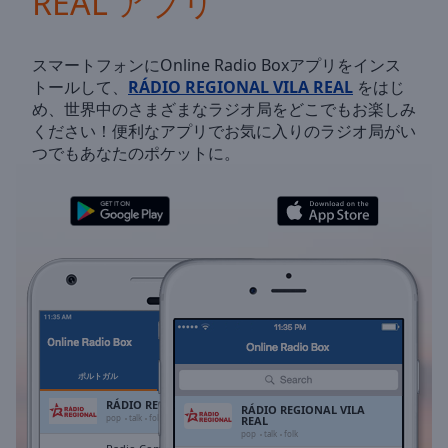
REAL アプリ
Backward
Skip
Forward
スマートフォンにOnline Radio Boxアプリをインス
Mute
トールして、
RÁDIO REGIONAL VILA REAL
をはじ
Current
め、世界中のさまざまなラジオ局をどこでもお楽しみ
Time
0:00
ください！便利なアプリでお気に入りのラジオ局がい
/
つでもあなたのポケットに。
Duration
-:-
Loaded
:
0.00%
Stream
Type
LIVE
Seek to
live,
currently
behind
live
LIVE
Remaining
Time
-
ポルトガル
お気に入り
-:-
RÁDIO REGIONAL VILA REAL
RÁDIO REGIONAL VILA
pop
talk
folk
REAL
pop
talk
folk
1x