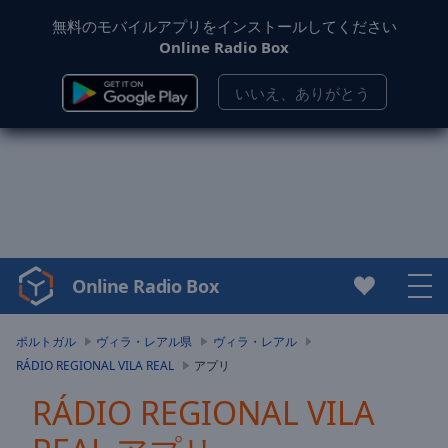
無料のモバイルアプリをインストールしてください
Online Radio Box
いいえ、ありがとう
Online Radio Box
Video
Player
is
ポルトガル
ヴィラ・レアル県
ヴィラ・レアル
loading.
RÁDIO REGIONAL VILA REAL
アプリ
Play
Video
RÁDIO REGIONAL VILA
Play
Skip