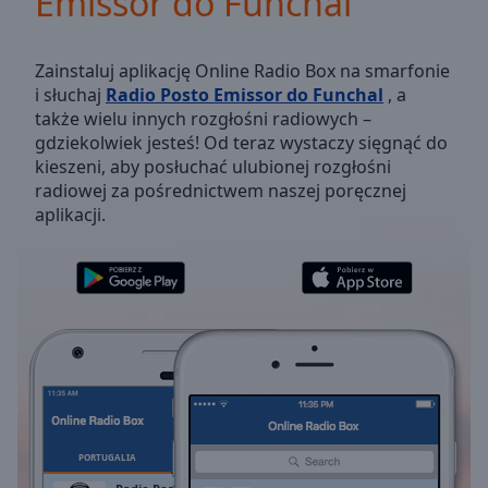
Emissor do Funchal
Backward
Skip
Forward
Zainstaluj aplikację Online Radio Box na smarfonie
Mute
i słuchaj
Radio Posto Emissor do Funchal
, a
Current
także wielu innych rozgłośni radiowych –
Time
0:00
gdziekolwiek jesteś! Od teraz wystaczy sięgnąć do
/
kieszeni, aby posłuchać ulubionej rozgłośni
Duration
-:-
radiowej za pośrednictwem naszej poręcznej
Loaded
:
aplikacji.
0.00%
Stream
Type
LIVE
Seek to
live,
currently
behind
live
LIVE
Remaining
Time
-
-:-
PORTUGALIA
ULUBIONE
1x