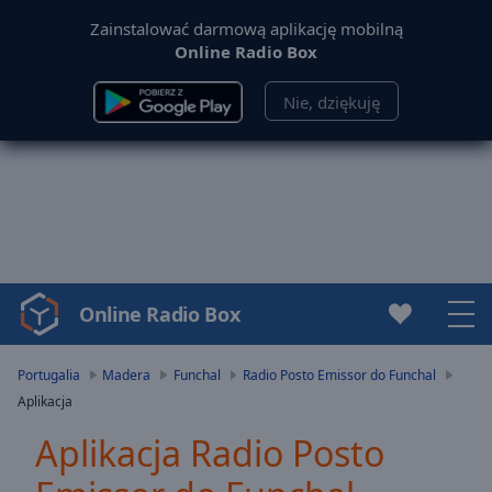
Zainstalować darmową aplikację mobilną
Online Radio Box
Nie, dziękuję
Online Radio Box
Video
Player
is
Portugalia
Madera
Funchal
Radio Posto Emissor do Funchal
loading.
Aplikacja
Play
Video
Aplikacja Radio Posto
Play
Skip