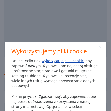
off
,
selected
Audio
Track
Picture-
in-
Picture
Fullscreen
Wykorzystujemy pliki cookie
This
is
a
Online Radio Box
wykorzystuje pliki cookie
, aby
zapewnić naszym użytkownikom najlepszą obsługę.
modal
Zaleca
Preferowane stacje radiowe i gatunki muzyczne,
window.
katalog Ulubione użytkownika, recenzje stacji i
wiele innych usług wymaga przetwarzania danych
Beginning
Record FM 107.7
osobowych.
of
dialog
TSF
Kliknij przycisk „Zgadzam się”, aby zapewnić sobie
window.
najlepsze doświadczenia z korzystania z naszej
Escape
strony internetowej. Opcjonalnie, w sekcji
RFM
will