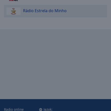
Caption
Area
Rádio Estrela do Minho
Background
Color
Opacity
Font
Size
Text
Edge
Style
Font
Family
Radio online
Język: