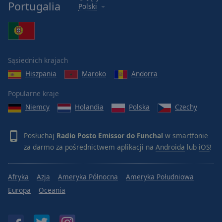
Reset
Portugalia
Polski
Done
Close
Modal
Dialog
End
of
Sąsiednich krajach
dialog
Hiszpania
Maroko
Andorra
window.
Popularne kraje
Niemcy
Holandia
Polska
Czechy
Posłuchaj
Radio Posto Emissor do Funchal
w smartfonie
za darmo za pośrednictwem aplikacji na
Androida
lub
iOS
!
Afryka
Azja
Ameryka Północna
Ameryka Południowa
Europa
Oceania