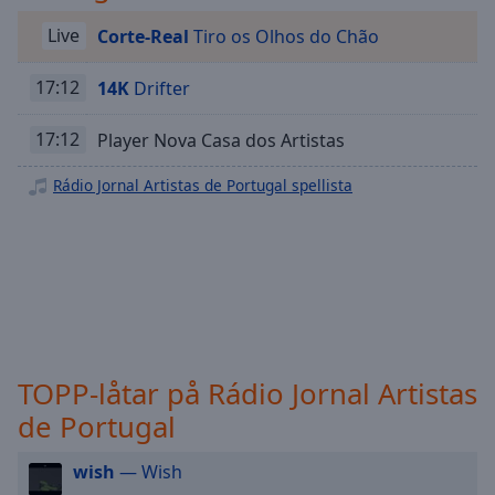
Playback
Rate
Live
Corte-Real
Tiro os Olhos do Chão
Chapters
17:12
14K
Drifter
Chapters
17:12
Player Nova Casa dos Artistas
Descriptions
Rádio Jornal Artistas de Portugal spellista
descriptions
off
,
selected
Subtitles
subtitles
settings
,
opens
TOPP-låtar på Rádio Jornal Artistas
subtitles
settings
de Portugal
dialog
subtitles
wish
— Wish
off
,