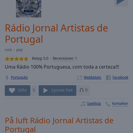
Skip
Forward
Mute
Current
Rádio Jornal Artistas de
Time
0:00
Portugal
/
Duration
-:-
Loaded
:
rock
pop
0.00%
Betyg:
5.0
Recensioner
:
1
Stream
Uma Rádio 100% Portuguesa, com toda a certeza!!!
Type
LIVE
Seek to
Português
Webbplats
live,
currently
behind
Gilla
5
Lyssna live
0
live
LIVE
Remaining
Spellista
Kontakter
Time
-
-:-
På luft Rádio Jornal Artistas de
1x
Portugal