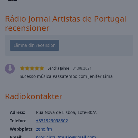
cancel
and
close
Rádio Jornal Artistas de Portugal
the
recensioner
window.
Text
Color
Opacity
Sandra Jaime
31.08.2021
Sucesso música Passatempo com Jenifer Lima
Text
Background
Radiokontakter
Color
Adress:
Rua Nova de Lisboa, Lote-30/A
Opacity
Telefon:
+351929098302
Webbplats:
zeno.fm
Caption
Email:
prog.circuitmusic@gmail.com