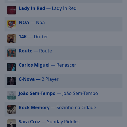
selected
Lady In Red
— Lady In Red
Audio
Track
NOA
— Noa
Picture-
14K
— Drifter
in-
Picture
Fullscreen
Route
— Route
This
is
Carlos Miguel
— Renascer
a
modal
window.
C-Nova
— 2 Player
Beginning
João Sem-Tempo
— João Sem-Tempo
of
dialog
Rock Memory
— Sozinho na Cidade
window.
Escape
Sara Cruz
— Sunday Riddles
will