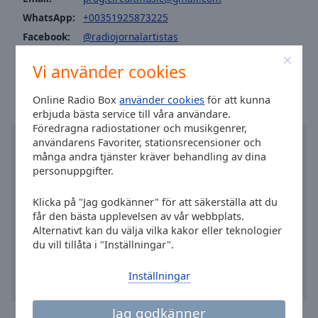
Area
WhatsApp:
+00351925873225
Background
Facebook:
@radiojornalartistas
Color
Tid i Monte Gordo
:
18:18
,
08.07.2026
Vi använder cookies
Opacity
Online Radio Box
använder cookies
för att kunna
erbjuda bästa service till våra användare.
Font
Föredragna radiostationer och musikgenrer,
Size
användarens Favoriter, stationsrecensioner och
många andra tjänster kräver behandling av dina
personuppgifter.
Text
Edge
Klicka på "Jag godkänner" för att säkerställa att du
Style
får den bästa upplevelsen av vår webbplats.
Alternativt kan du välja vilka kakor eller teknologier
du vill tillåta i "Inställningar".
Font
Family
Inställningar
Reset
Jag godkänner