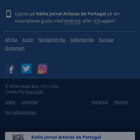
Lyssna på
Rádio Jornal Artistas de Portugal
på din
smartphone gratis med
Android
- eller
iOS
-appen!
Afrika
Asien
Nordamerika
Sydamerika
Europa
Oceanien
© Online Radio Box, 2015-2026.
Created by
Final Level
Villkor
Integritet
Feedback
Widgets
För radiostationer
Rádio Jornal Artistas de Portugal