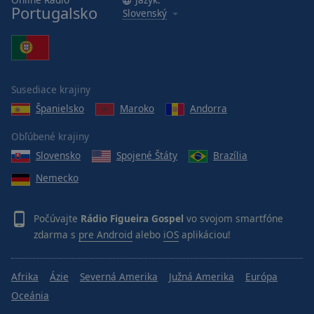
Portugalsko
Slovenský
Susediace krajiny
Španielsko
Maroko
Andorra
Obľúbené krajiny
Slovensko
Spojené Štáty
Brazília
Nemecko
Počúvajte
Rádio Figueira Gospel
vo svojom smartfóne
zdarma s
pre Android
alebo
iOS
aplikáciou!
Afrika
Ázie
Severná Amerika
Južná Amerika
Európa
Oceánia