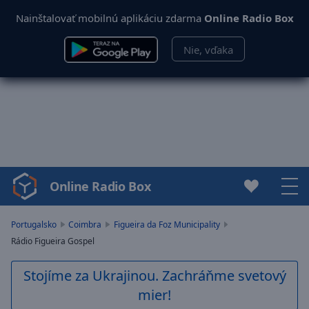
Nainštalovať mobilnú aplikáciu zdarma
Online Radio Box
Nie, vďaka
Online Radio Box
Video
Player
is
Portugalsko
Coimbra
Figueira da Foz Municipality
loading.
Rádio Figueira Gospel
Play
Video
Stojíme za Ukrajinou. Zachráňme svetový
Play
mier!
Skip
Backward