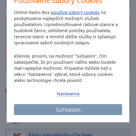
Používame súbory Cookies
cancel
and
Online Radio Box
používa súbory cookies
na
close
poskytovanie najlepších možných služieb
the
Nainštalujte si aplikáciu Online Radio Box
aplikáciu
používateľom. Uprednostňované rádiové stanice a
window.
do smartfónu a počúvajte svoje obľúbené rádiové
hudobné žánre, obľúbené položky používateľa,
stanice online kdekoľvek!
recenzie staníc a mnohé ďalšie služby si vyžadujú
Text
spracovanie vašich osobných údajov.
Color
Kliknite, prosím, na možnosť "Súhlasím", čím
zabezpečíte, že pri používaní nášho webu budete
iné možnosti
Opacity
mať najlepšie možnosti. Prípadne môžete tiež v
sekcii "Nastavenia" vybrať, ktoré súbory cookies
alebo technológie chcete povoliť.
Text
Odporúčané
Background
Nastavenia
Color
True Life in God Radio Portuguese
Súhlasím
Opacity
Radio Tempo Gospel
Caption
Rádio Vida Marília «On-line»