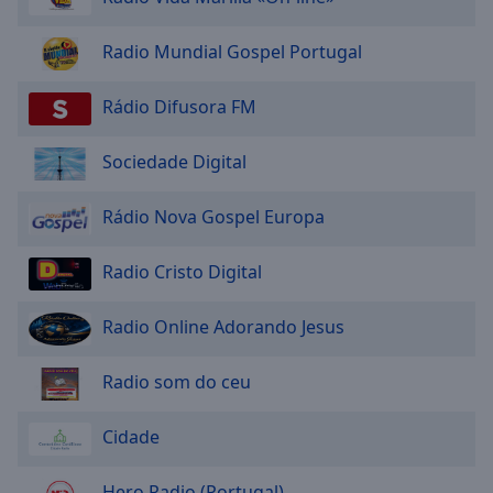
Area
Background
Radio Mundial Gospel Portugal
Color
Rádio Difusora FM
Opacity
Sociedade Digital
Font
Size
Rádio Nova Gospel Europa
Radio Cristo Digital
Text
Edge
Style
Radio Online Adorando Jesus
Radio som do ceu
Font
Family
Cidade
Reset
Hero Radio (Portugal)