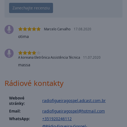
Playback
Rate
Chapters
Chapters
Marcelo Carvalho
17.08.2020
otima
Descriptions
descriptions
off
,
A koreana Eletrônica Assistência Técnica
11.07.2020
selected
massa
Subtitles
Rádiové kontakty
subtitles
settings
,
opens
Webové
radiofigueiragospel.adcast.com.br
subtitles
stránky:
settings
Email:
radiofigueiragospel@hotmail.com
dialog
WhatsApp:
+351920246112
subtitles
off
,
@Rádio-Figueira-Gospel-