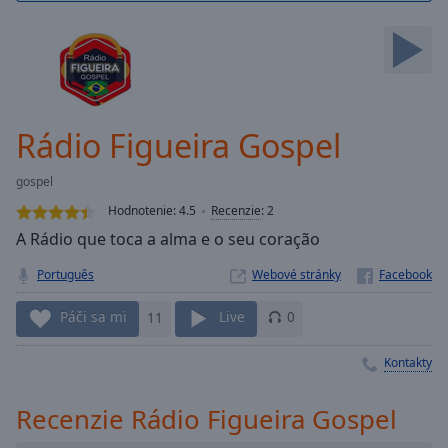
Skip
Forward
Mute
Current
Time
0:00
/
Rádio Figueira Gospel
Duration
-:-
Loaded
:
gospel
0.00%
Stream
Hodnotenie:
4.5
Recenzie
:
2
Type
LIVE
A Rádio que toca a alma e o seu coração
Seek to
live,
Português
Webové stránky
currently
behind
Páči sa mi
11
Live
0
live
LIVE
Remaining
Time
-
Kontakty
-:-
Recenzie Rádio Figueira Gospel
1x