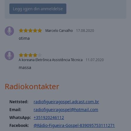
Playback
Rate
Chapters
Chapters
Marcelo Carvalho
17.08.2020
otima
Descriptions
descriptions
off
,
A koreana Eletrônica Assistência Técnica
11.07.2020
selected
massa
Subtitles
Radiokontakter
subtitles
settings
,
opens
Nettsted:
radiofigueiragospel.adcast.com.br
subtitles
Email:
radiofigueiragospel@hotmail.com
settings
dialog
WhatsApp:
+351920246112
subtitles
Facebook:
@Rádio-Figueira-Gospel-839095753111271
off
,