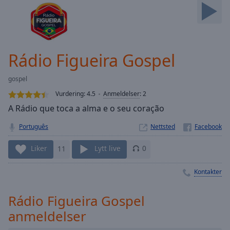
Skip
Forward
Mute
Current
Time
0:00
Rádio Figueira Gospel
/
Duration
-:-
gospel
Loaded
:
Vurdering:
4.5
Anmeldelser
:
2
0.00%
Stream
A Rádio que toca a alma e o seu coração
Type
LIVE
Português
Nettsted
Seek to
live,
currently
Liker
11
Lytt live
0
behind
live
LIVE
Kontakter
Remaining
Time
-
-:-
Rádio Figueira Gospel
anmeldelser
1x