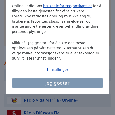
cancel
Installer den gratis Online Radio Box
applikasjon
Online Radio Box
bruker informasjonskapsler
for å
and
på smarttelefonen din og lytt til dine favoritt
tilby den beste tjenesten for våre brukere.
close
radiostasjoner på nettet – uansett hvor du er!
Foretrukne radiostasjoner og musikksjangre,
the
brukerens Favoritter, stasjonsanmeldelser og
window.
mange andre tjenester krever behandling av dine
personopplysninger.
Text
andre alternativer
Color
Klikk på "Jeg godtar" for å sikre den beste
opplevelsen på vårt nettsted. Alternativt kan du
velge hvilke informasjonskapsler eller teknologier
Opacity
du vil tillate i "Innstillinger".
Anbefalt
Innstillinger
Text
True Life in God Radio Portuguese
Background
Color
Jeg godtar
Radio Tempo Gospel
Opacity
Rádio Vida Marília «On-line»
Caption
Rádio Difusora FM