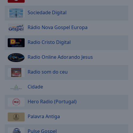
Area
Background
Sociedade Digital
Color
Rádio Nova Gospel Europa
Opacity
Radio Cristo Digital
Font
Radio Online Adorando Jesus
Size
Radio som do ceu
Text
Edge
Cidade
Style
Hero Radio (Portugal)
Font
Family
Palavra Antiga
Reset
Pulse Gospel