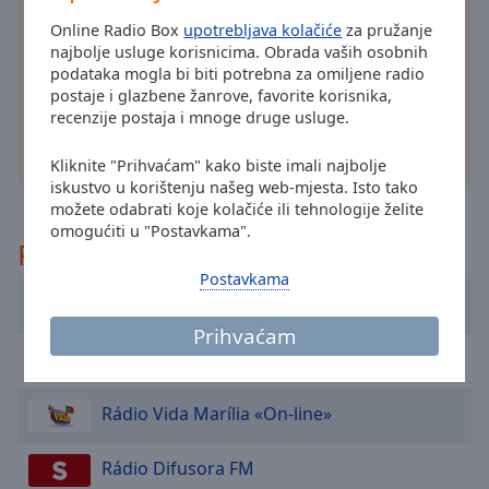
cancel
Instalirajte besplatnu
aplikacija
Online Radio Box
and
Online Radio Box
upotrebljava kolačiće
za pružanje
za vaš pametni telefon i slušajte vama omiljene
close
najbolje usluge korisnicima. Obrada vaših osobnih
stanice na internetu - gdje god se nalazili!
podataka mogla bi biti potrebna za omiljene radio
the
postaje i glazbene žanrove, favorite korisnika,
window.
recenzije postaja i mnoge druge usluge.
Text
druge opcije
Kliknite "Prihvaćam" kako biste imali najbolje
Color
iskustvo u korištenju našeg web-mjesta. Isto tako
možete odabrati koje kolačiće ili tehnologije želite
omogućiti u "Postavkama".
Opacity
Preporučeno
Postavkama
Text
True Life in God Radio Portuguese
Background
Prihvaćam
Color
Radio Tempo Gospel
Opacity
Rádio Vida Marília «On-line»
Rádio Difusora FM
Caption