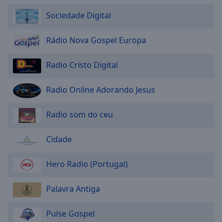
Area
Sociedade Digital
Background
Color
Rádio Nova Gospel Europa
Opacity
Radio Cristo Digital
Font
Radio Online Adorando Jesus
Size
Radio som do ceu
Text
Edge
Cidade
Style
Hero Radio (Portugal)
Font
Family
Palavra Antiga
Pulse Gospel
Reset