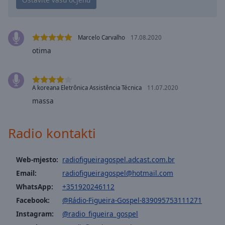
Playback
Rate
Chapters
Marcelo Carvalho
17.08.2020
Chapters
otima
Descriptions
descriptions
A koreana Eletrônica Assistência Técnica
11.07.2020
off
,
massa
selected
Subtitles
Radio kontakti
subtitles
settings
,
Web-mjesto:
radiofigueiragospel.adcast.com.br
opens
Email:
radiofigueiragospel@hotmail.com
subtitles
WhatsApp:
+351920246112
settings
Facebook:
@Rádio-Figueira-Gospel-839095753111271
dialog
subtitles
Instagram:
@radio_figueira_gospel
off
,