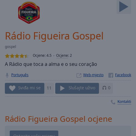
Skip
Forward
Mute
Current
Time
0:00
Rádio Figueira Gospel
/
Duration
-:-
gospel
Loaded
:
Ocjene:
4.5
Ocjene
:
2
0.00%
Stream
A Rádio que toca a alma e o seu coração
Type
LIVE
Português
Web-mjesto
Seek to
live,
currently
Sviđa mi se
11
Slušajte uživo
0
behind
live
LIVE
Kontakti
Remaining
Time
-
-:-
Rádio Figueira Gospel ocjene
1x