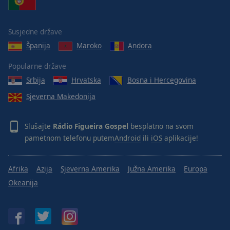
Susjedne države
Španija
Maroko
Andora
Popularne države
Srbija
Hrvatska
Bosna i Hercegovina
Sjeverna Makedonija
Slušajte
Rádio Figueira Gospel
besplatno na svom
pametnom telefonu putem
Android
ili
iOS
aplikacije!
Afrika
Azija
Sjeverna Amerika
Južna Amerika
Europa
Okeanija