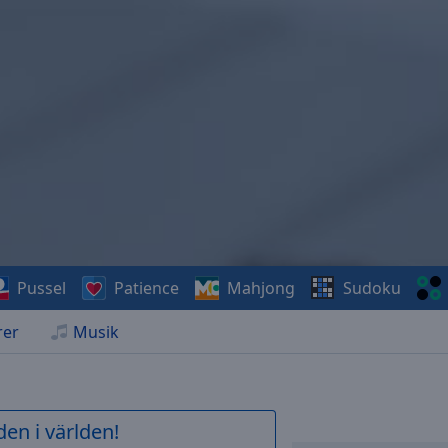
Pussel
Patience
Mahjong
Sudoku
rer
Musik
en i världen!