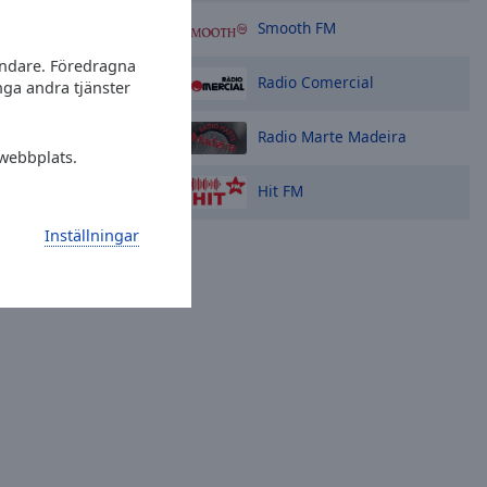
Smooth FM
vändare. Föredragna
Radio Comercial
nga andra tjänster
Radio Marte Madeira
 webbplats.
Hit FM
Inställningar