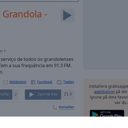
 Grandola -
er
:
1
o serviço de todos os grandolenses
Tem a sua frequência em 91.3 FM.
o.
Webbplats
Installera gratisapp
applikation
på din
Gilla
2
Lyssna live
0
lyssna på dina favor
var du 
Kontakter
censioner
andra al