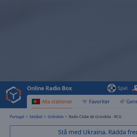
Video
Player
is
loading.
Play
Video
Online Radio Box
Spel
Play
Skip
Alla stationer
Favoriter
Gen
Backward
Skip
Forward
Portugal
Setúbal
Grândola
Radio Clube de Grandola - RCG
Mute
Current
Stå med Ukraina. Rädda fred
Time
0:00