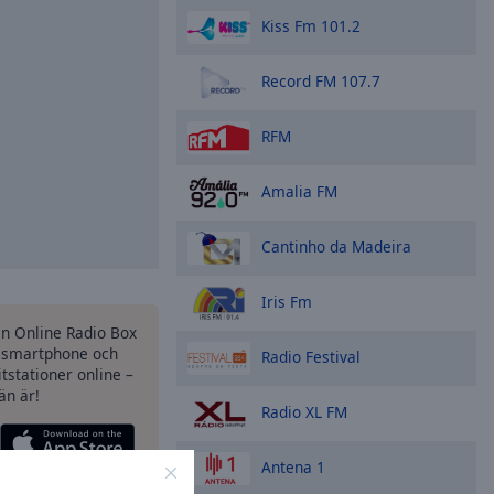
Kiss Fm 101.2
Record FM 107.7
RFM
Amalia FM
Cantinho da Madeira
Iris Fm
en Online Radio Box
 smartphone och
Radio Festival
itstationer online –
än är!
Radio XL FM
Antena 1
ternativ