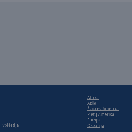
Afrika
Azija
Šiaurės Amerika
Pietų Amerika
Europa
Vokietija
Okeanija