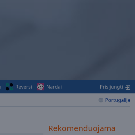
u
Reversi
Nardai
Prisijungti
Portugalija
Rekomenduojama