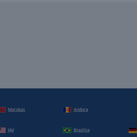
Marokas
Andora
JAV
Brazilija