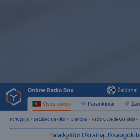
Video
Player
is
loading.
Play
Video
Online Radio Box
Žaidimai
Play
Skip
Visos stotys
Parankiniai
Žan
Backward
Skip
Forward
Portugalija
Setubalo apskritis
Grândola
Radio Clube de Grandola -
Mute
Current
Palaikykite Ukrainą. Išsaugokite
Time
0:00