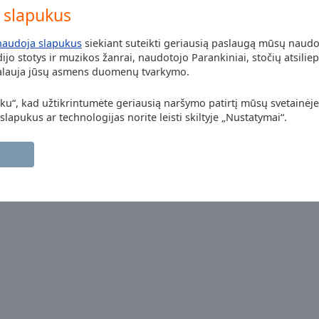
slapukus
naudoja slapukus
siekiant suteikti geriausią paslaugą mūsų naud
jo stotys ir muzikos žanrai, naudotojo Parankiniai, stočių atsiliep
kalauja jūsų asmens duomenų tvarkymo.
nku“, kad užtikrintumėte geriausią naršymo patirtį mūsų svetainėje
 slapukus ar technologijas norite leisti skiltyje „Nustatymai“.