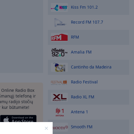
Kiss Fm 101.2
Record FM 107.7
RFM
Amalia FM
Cantinho da Madeira
Radio Festival
 Online Radio Box
šmanųjį telefoną ir
Radio XL FM
amų radijo stočių
ir kur būtumėte!
Antena 1
Smooth FM
rinkimai