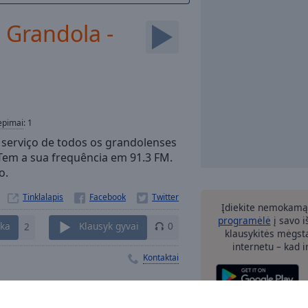
 Grandola -
iepimai
:
1
o serviço de todos os grandolenses
Tem a sua frequência em 91.3 FM.
o.
Tinklalapis
Įdiekite nemokamą
programėlė
į savo i
nka
2
Klausyk gyvai
0
klausykitės mėgst
internetu – kad 
Kontaktai
žvalgos
kiti pasi