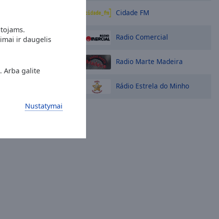
Cidade FM
otojams.
Radio Comercial
imai ir daugelis
Radio Marte Madeira
. Arba galite
Rádio Estrela do Minho
Nustatymai