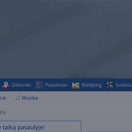
Dėlionės
Pasiansas
Mahjong
Sudok
rai
Muzika
 RCG
 taiką pasaulyje!