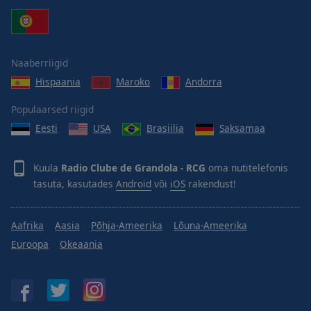
Naaberriigid
Hispaania
Maroko
Andorra
Populaarsed riigid
Eesti
USA
Brasiilia
Saksamaa
Kuula
Radio Clube de Grandola - RCG
oma nutitelefonis
tasuta, kasutades
Android
või
iOS
rakendust!
Aafrika
Aasia
Põhja-Ameerika
Lõuna-Ameerika
Euroopa
Okeaania