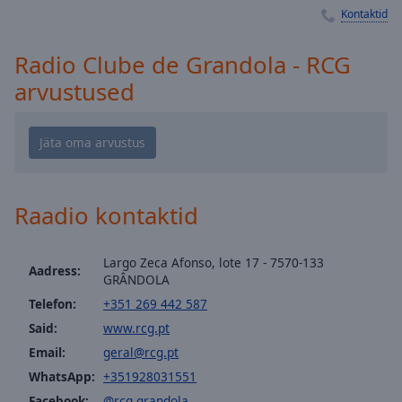
Playback
Kontaktid
Rate
Chapters
Radio Clube de Grandola - RCG
Chapters
arvustused
Descriptions
descriptions
off
,
selected
Raadio kontaktid
Subtitles
subtitles
Largo Zeca Afonso, lote 17 - 7570-133
Aadress:
settings
,
GRÂNDOLA
opens
Telefon:
+351 269 442 587
subtitles
Said:
www.rcg.pt
settings
Email:
geral@rcg.pt
dialog
WhatsApp:
+351928031551
subtitles
off
,
Facebook:
@rcg.grandola