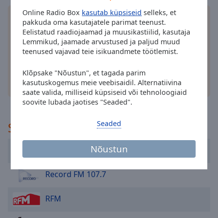
cancel
and
Online Radio Box
kasutab küpsiseid
selleks, et
Installige tasuta Online Radio Box
rakendus
oma
pakkuda oma kasutajatele parimat teenust.
close
nutitelefoni ja kuulake oma lemmikraadiojaamu
Eelistatud raadiojaamad ja muusikastiilid, kasutaja
the
võrgus - ükskõik kus te ka ei viibiksite!
Lemmikud, jaamade arvustused ja paljud muud
window.
teenused vajavad teie isikuandmete töötlemist.
Text
Klõpsake "Nõustun", et tagada parim
Color
kasutuskogemus meie veebisaidil. Alternatiivina
muud valikud
saate valida, milliseid küpsiseid või tehnoloogiaid
soovite lubada jaotises "Seaded".
Opacity
Seaded
Soovitatud
Text
Background
Nõustun
Kiss Fm 101.2
Color
Record FM 107.7
Opacity
RFM
Caption