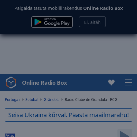
Paigalda tasuta mobiilirakendus
Online Radio Box
Ei, aitäh
Online Radio Box
Video
Player
is
Portugali
Setúbal
Grândola
Radio Clube de Grandola - RCG
loading.
Play
Seisa Ukraina kõrval. Päästa maailmarahu!
Video
Play
Skip
Backward