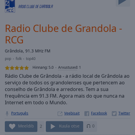
Skip
Forward
Mute
Current
Radio Clube de Grandola -
Time
0:00
RCG
/
Duration
-:-
Loaded
:
Grândola, 91.3 MHz FM
0.00%
pop
folk
top40
Stream
Hinnang:
5.0
Arvustused
:
1
Type
LIVE
Rádio Clube de Grândola - a rádio local de Grândola ao
Seek to
serviço de todos os grandolenses que pertencem ao
live,
currently
conselho de Grândola e arredores. Tem a sua
behind
frequência em 91.3 FM. Agora mais do que nunca na
live
LIVE
Remaining
Internet em todo o Mundo.
Time
-
Português
Veebisait
-:-
Meeldib
2
Kuula otse
0
1x