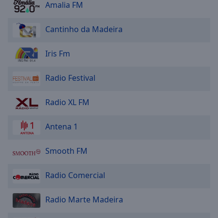
Amalia FM
Area
Background
Color
Cantinho da Madeira
Iris Fm
Opacity
Radio Festival
Font
Size
Radio XL FM
Text
Antena 1
Edge
Style
Smooth FM
Font
Radio Comercial
Family
Radio Marte Madeira
Reset