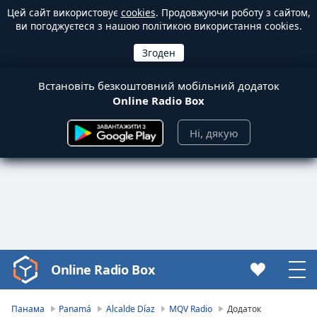
Цей сайт використовує
cookies
. Продовжуючи роботу з сайтом,
ви погоджуєтеся з нашою політикою використання cookies.
Встановіть безкоштовний мобільний додаток
Online Radio Box
Ні, дякую
Online Radio Box
Video
Player
is
Панама
Panamá
Alcalde Díaz
MQV Radio
Додаток