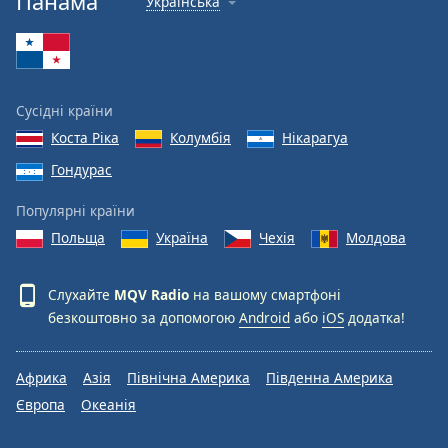
Панама
Українська
Font
Family
Reset
Сусідні країни
Done
Коста Ріка
Колумбія
Нікарагуа
Close
Modal
Гондурас
Dialog
End
Популярні країни
of
dialog
Польща
Україна
Чехія
Молдова
window.
Слухайте
MQV Radio
на вашому смартфоні
безкоштовно за допомогою
Android
або
iOS
додатка!
Африка
Азія
Північна Америка
Південна Америка
Європа
Океанія