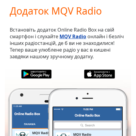
loading.
Додаток MQV Radio
Play
Video
Play
Skip
Встановіть додаток Online Radio Box на свій
Backward
смартфон і слухайте
MQV Radio
онлайн і безліч
Skip
інших радіостанцій, де б ви не знаходилися!
Forward
Тепер ваше улюблене радіо у вас в кишені
Mute
завдяки нашому зручному додатку.
Current
Time
0:00
/
Duration
-:-
Loaded
:
0.00%
Stream
Type
LIVE
Seek to
live,
currently
ПАНАМА
ОБРАНЕ
behind
live
LIVE
MQV Radio
MQV Radio