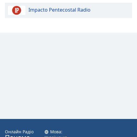
Impacto Pentecostal Radio
Opacity
Caption
Area
Background
Color
Opacity
Font
Size
Text
Edge
Style
Онлайн Радіо
Мова: