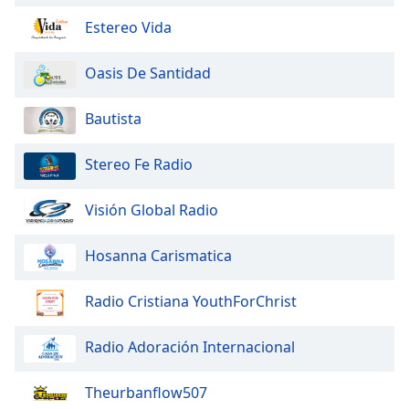
of
dialog
Estereo Vida
window.
Escape
Oasis De Santidad
will
cancel
Bautista
and
close
Stereo Fe Radio
the
window.
Visión Global Radio
Text
Color
Hosanna Carismatica
Opacity
Radio Cristiana YouthForChrist
Radio Adoración Internacional
Text
Background
Theurbanflow507
Color