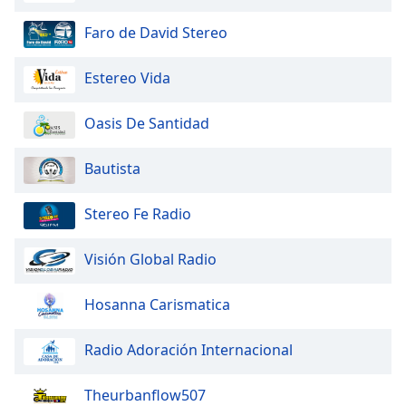
dialog
window.
Faro de David Stereo
Escape
will
Estereo Vida
cancel
and
Oasis De Santidad
close
the
Bautista
window.
Text
Stereo Fe Radio
Color
Visión Global Radio
Opacity
Hosanna Carismatica
Text
Radio Adoración Internacional
Background
Color
Theurbanflow507