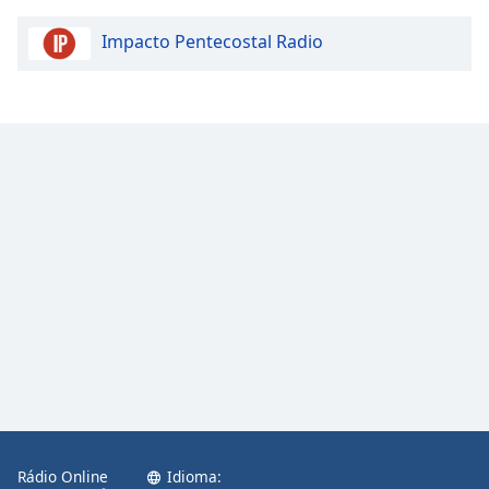
Opacity
Impacto Pentecostal Radio
Caption
Area
Background
Color
Opacity
Font
Size
Text
Edge
Style
Rádio Online
Idioma:
Font