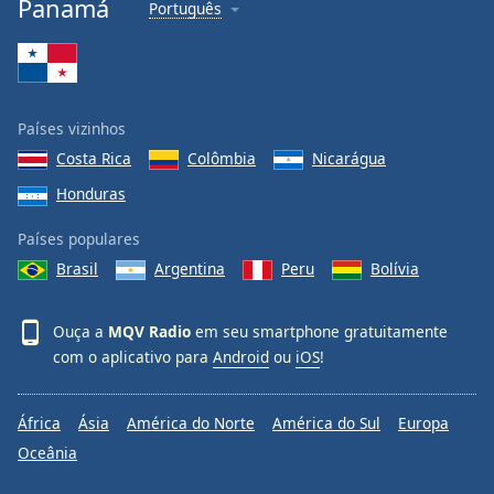
Panamá
Português
Family
Reset
Done
Países vizinhos
Close
Modal
Costa Rica
Colômbia
Nicarágua
Dialog
Honduras
End
of
Países populares
dialog
window.
Brasil
Argentina
Peru
Bolívia
Ouça a
MQV Radio
em seu smartphone gratuitamente
com o aplicativo para
Android
ou
iOS
!
África
Ásia
América do Norte
América do Sul
Europa
Oceânia