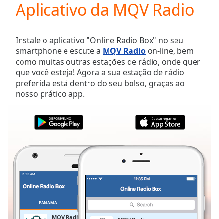
Aplicativo da MQV Radio
Play
Video
Play
Skip
Instale o aplicativo "Online Radio Box" no seu
Backward
smartphone e escute a
MQV Radio
on-line, bem
Skip
como muitas outras estações de rádio, onde quer
Forward
que você esteja! Agora a sua estação de rádio
Mute
preferida está dentro do seu bolso, graças ao
Current
nosso prático app.
Time
0:00
/
Duration
-:-
Loaded
:
0.00%
Stream
Type
LIVE
Seek to
live,
currently
behind
live
LIVE
PANAMÁ
FAVORITOS
Remaining
MQV Radio