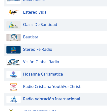
Beginning
of
dialog
Estereo Vida
window.
Escape
Oasis De Santidad
will
cancel
Bautista
and
close
Stereo Fe Radio
the
window.
Visión Global Radio
Text
Color
Hosanna Carismatica
Opacity
Radio Cristiana YouthForChrist
Radio Adoración Internacional
Text
Background