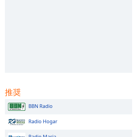
opens
subtitles
settings
dialog
subtitles
off
,
selected
Audio
Track
Picture-
in-
Picture
推奨
Fullscreen
This
is
BBN Radio
a
modal
Radio Hogar
window.
Radio Maria