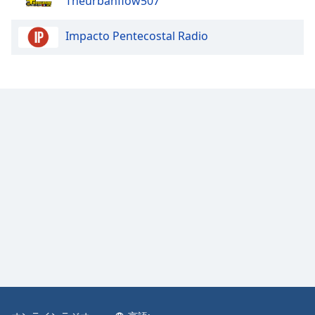
Theurbanflow507
Color
Impacto Pentecostal Radio
Opacity
Caption
Area
Background
Color
Opacity
Font
Size
Text
Edge
Style