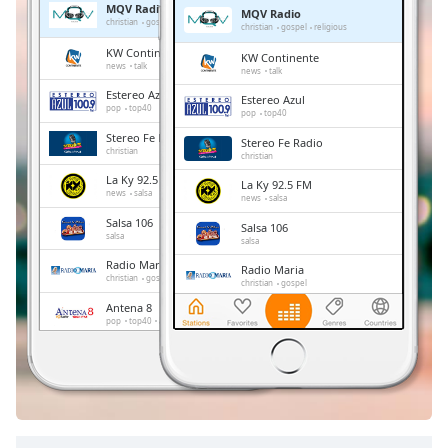
MQV Radio
MQV Radio
Remaining
christian
gospel
religious
christian
gospel
religious
Time
-
KW Continente
KW Continente
-:-
news
talk
news
talk
Estereo Azul
Estereo Azul
1x
pop
top40
pop
top40
Playback
Stereo Fe Radio
Stereo Fe Radio
Rate
christian
christian
La Ky 92.5 FM
Chapters
La Ky 92.5 FM
news
salsa
news
salsa
Chapters
Salsa 106
Salsa 106
salsa
salsa
Descriptions
Radio Maria
Radio Maria
christian
gospel
christian
gospel
descriptions
Antena 8
Antena 8
off
,
pop
top40
adult contemporary
pop
top40
adult contemporary
selected
Decadas Solo Baladas
Decadas Solo Baladas
romantic
balada
romantic
balada
Subtitles
subtitles
settings
,