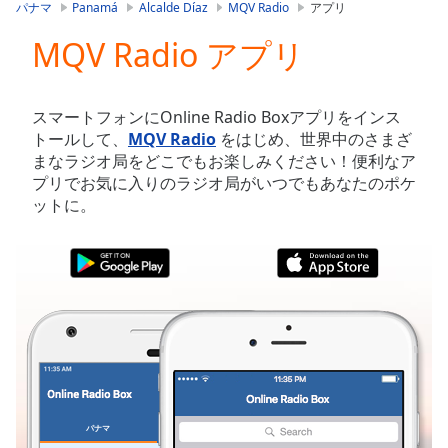
is
パナマ
Panamá
Alcalde Díaz
MQV Radio
アプリ
loading.
MQV Radio アプリ
Play
Video
Play
Skip
スマートフォンにOnline Radio Boxアプリをインス
Backward
トールして、
MQV Radio
をはじめ、世界中のさまざ
Skip
まなラジオ局をどこでもお楽しみください！便利なア
Forward
プリでお気に入りのラジオ局がいつでもあなたのポケ
Mute
ットに。
Current
Time
0:00
/
Duration
-:-
Loaded
:
0.00%
Stream
Type
LIVE
Seek to
live,
currently
パナマ
お気に入り
behind
live
LIVE