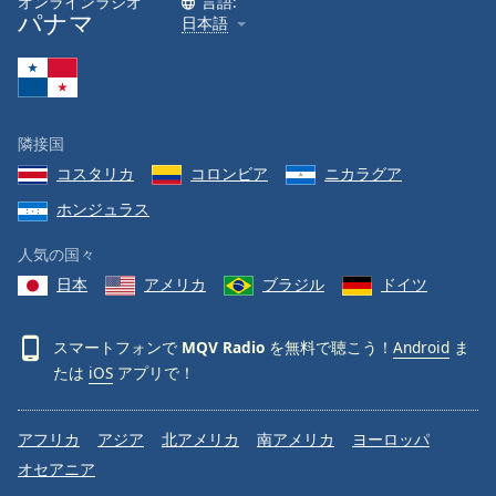
オンラインラジオ
言語:
パナマ
日本語
Font
Family
Reset
隣接国
Done
コスタリカ
コロンビア
ニカラグア
Close
Modal
ホンジュラス
Dialog
End
人気の国々
of
dialog
日本
アメリカ
ブラジル
ドイツ
window.
スマートフォンで
MQV Radio
を無料で聴こう！
Android
ま
たは
iOS
アプリで！
アフリカ
アジア
北アメリカ
南アメリカ
ヨーロッパ
オセアニア