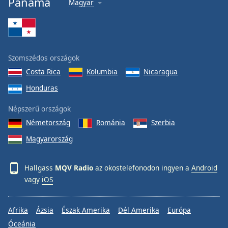
Panama
Magyar
Font
Family
Reset
Szomszédos országok
Done
Costa Rica
Kolumbia
Nicaragua
Close
Modal
Honduras
Dialog
End
Népszerű országok
of
dialog
Németország
Románia
Szerbia
window.
Magyarország
Hallgass
MQV Radio
az okostelefonodon ingyen a
Android
vagy
iOS
Afrika
Ázsia
Észak Amerika
Dél Amerika
Európa
Óceánia