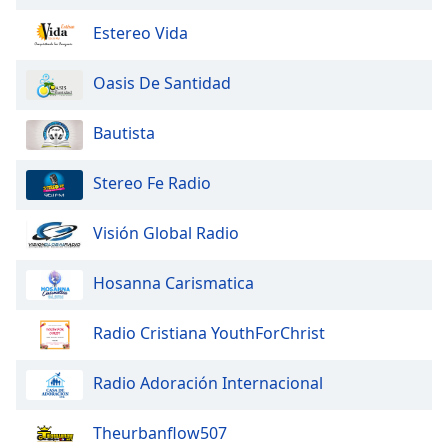
of
dialog
Estereo Vida
window.
Escape
Oasis De Santidad
will
cancel
Bautista
and
close
Stereo Fe Radio
the
window.
Visión Global Radio
Text
Color
Hosanna Carismatica
Opacity
Radio Cristiana YouthForChrist
Radio Adoración Internacional
Text
Background
Theurbanflow507
Color