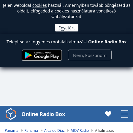
Jelen weboldal
cookies
használ. Amennyiben tovább böngészed az
oldalt, elfogadod a cookies használatára vonatkozó
szabályzatunkat.
Telepítsd az ingyenes mobilalkalmazást
Online Radio Box
Nem, köszönöm
Online Radio Box
Video
Player
is
Panama
Panamá
Alcalde Díaz
MQV Radio
Alkalmazás