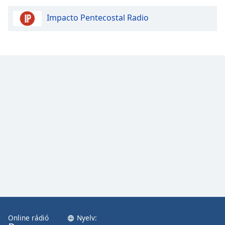
Impacto Pentecostal Radio
Opacity
Caption
Area
Background
Color
Opacity
Font
Size
Text
Edge
Style
Online rádió
Nyelv: