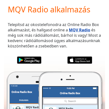
loading.
MQV Radio alkalmazás
Play
Video
Play
Skip
Telepítsd az okostelefonodra az Online Radio Box
Backward
alkalmazást, és hallgasd online a
MQV Radio
és
Skip
még sok más rádióállomást, bárhol is vagy! Most a
Forward
kedvenc rádióállomásod ügyes alkalmazásunknak
Mute
köszönhetően a zsebedben van.
Current
Time
0:00
/
Duration
-:-
Loaded
:
0.00%
Stream
Type
LIVE
Seek to
live,
currently
PANAMA
KEDVENCEK
behind
live
LIVE
MQV Radio
MQV Radio