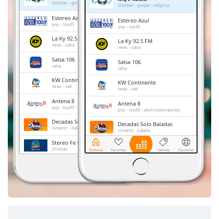
Remaining
christian
gospel
religious
christian
gospel
religious
Time
-
Estereo Azul
Estereo Azul
-:-
pop
top40
pop
top40
La Ky 92.5 FM
La Ky 92.5 FM
1x
news
salsa
news
salsa
Playback
Salsa 106
Salsa 106
Rate
salsa
salsa
KW Continente
Chapters
KW Continente
news
talk
news
talk
Chapters
Antena 8
Antena 8
pop
top40
adult contemporary
pop
top40
adult contemporary
Descriptions
Decadas Solo Baladas
Decadas Solo Baladas
romantic
balada
romantic
balada
descriptions
Stereo Fe Radio
Stereo Fe Radio
off
,
christian
christian
selected
Radio Chiriqui
Radio Chiriqui
news
talk
sports
latin
news
talk
sports
latin
Subtitles
subtitles
settings
,