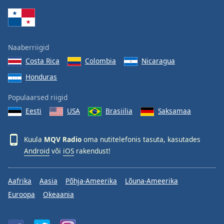
Family
Reset
Naaberriigid
Done
Costa Rica
Colombia
Nicaragua
Close
Modal
Honduras
Dialog
End
Populaarsed riigid
of
dialog
Eesti
USA
Brasiilia
Saksamaa
window.
Kuula
MQV Radio
oma nutitelefonis tasuta, kasutades
Android
või
iOS
rakendust!
Aafrika
Aasia
Põhja-Ameerika
Lõuna-Ameerika
Euroopa
Okeaania