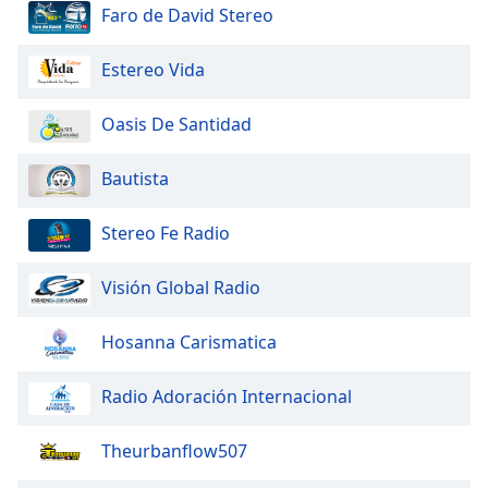
dialog
Faro de David Stereo
window.
Escape
Estereo Vida
will
cancel
Oasis De Santidad
and
close
Bautista
the
window.
Stereo Fe Radio
Text
Color
Visión Global Radio
Opacity
Hosanna Carismatica
Radio Adoración Internacional
Text
Background
Theurbanflow507
Color