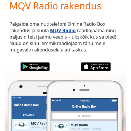
MQV Radio rakendus
Play
Video
Play
Skip
Paigalda oma nutitelefoni Online Radio Box
Backward
rakendus ja kuula
MQV Radio
raadiojaama ning
Skip
paljusid teisi jaamu veebis – ükskõik kus sa oled!
Forward
Nüüd on sinu lemmikraadiojaam tänu meie
Mute
mugavale rakendusele alati taskus.
Current
Time
0:00
/
Duration
-:-
Loaded
:
0.00%
Stream
Type
LIVE
Seek to
live,
currently
PANAMA
LEMMIKUD
behind
live
LIVE
MQV Radio
MQV Radio
Remaining
christian
gospel
religious
christian
gospel
religious