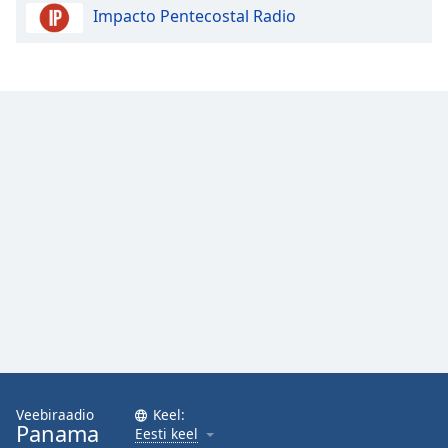
Impacto Pentecostal Radio
Opacity
Caption
Area
Background
Color
Opacity
Font
Size
Text
Edge
Style
Veebiraadio
Keel:
Panama
Eesti keel
Font