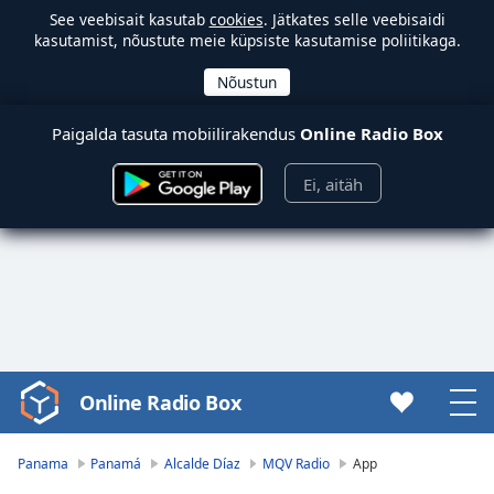
See veebisait kasutab
cookies
. Jätkates selle veebisaidi
kasutamist, nõustute meie küpsiste kasutamise poliitikaga.
Paigalda tasuta mobiilirakendus
Online Radio Box
Ei, aitäh
Online Radio Box
Video
Player
is
Panama
Panamá
Alcalde Díaz
MQV Radio
App
loading.