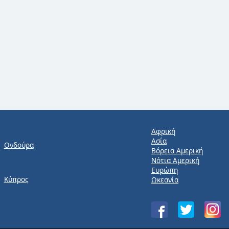
Αφρική
Ασία
Ονδούρα
Βόρεια Αμερική
Νότια Αμερική
Ευρώπη
Κύπρος
Ωκεανία