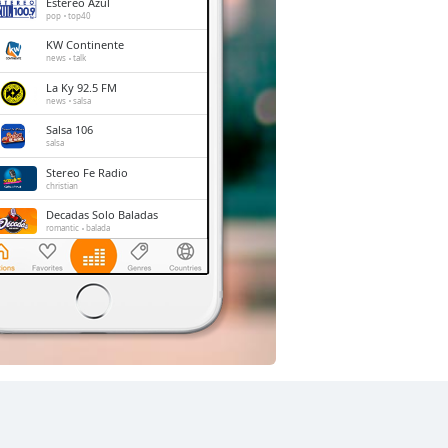
Estereo Azul
pop
top40
KW Continente
news
talk
La Ky 92.5 FM
news
salsa
Salsa 106
salsa
Stereo Fe Radio
christian
Decadas Solo Baladas
romantic
balada
Antena 8
pop
top40
adult contemporary
Faro de David Stereo
gospel