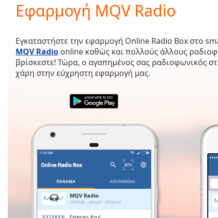
Current
Εφαρμογή MQV Radio
Time
0:00
/
Duration
-:-
Εγκαταστήστε την εφαρμογή Online Radio Box στο sm
Loaded
:
MQV Radio
online καθώς και πολλούς άλλους ραδιο
0.00%
βρίσκεστε! Τώρα, ο αγαπημένος σας ραδιοφωνικός στ
0:00
χάρη στην εύχρηστη εφαρμογή μας.
Stream
Type
LIVE
Seek to
live,
currently
behind
live
LIVE
Remaining
Time
-
-:-
1x
ΠΑΝΑΜΆ
ΑΓΑΠΗΜΈΝΑ
Playback
MQV Radio
Rate
christian
gospel
religious
Estereo Azul