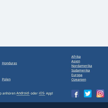
Afrika
Asien
Honduras
Nordamerika
Südamerika
Europa
Polen
Ozeanien
pp anhören
Android-
oder
iOS-
App!