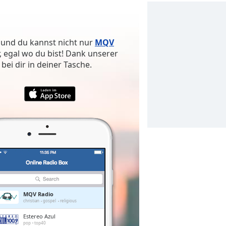
 und du kannst nicht nur
MQV
 egal wo du bist! Dank unserer
bei dir in deiner Tasche.
MQV Radio
christian
gospel
religious
Estereo Azul
pop
top40