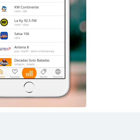
KW Continente
news
talk
La Ky 92.5 FM
news
salsa
Salsa 106
salsa
Antena 8
pop
top40
adult contemporary
Decadas Solo Baladas
romantic
balada
Stereo Fe Radio
christian
Visión Global Radio
christian