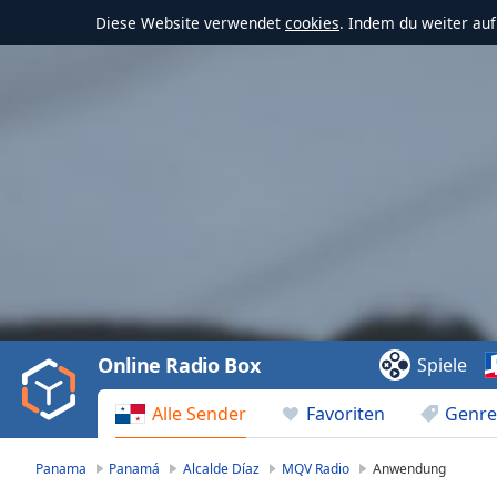
Diese Website verwendet
cookies
. Indem du weiter au
Video
Player
is
loading.
Play
Video
Online Radio Box
Spiele
Play
Skip
Alle Sender
Favoriten
Genre
Backward
Skip
Forward
Panama
Panamá
Alcalde Díaz
MQV Radio
Anwendung
Mute