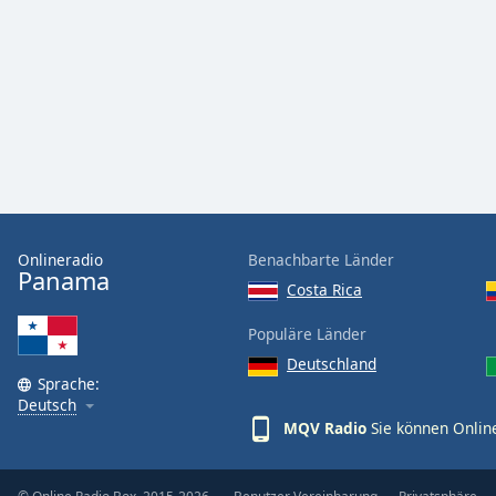
Audio
Track
Picture-
in-
Picture
Fullscreen
This
is
a
modal
window.
Onlineradio
Benachbarte Länder
Panama
Costa Rica
Beginning
of
Populäre Länder
dialog
Deutschland
window.
Sprache:
Escape
Deutsch
will
MQV Radio
Sie können Onlin
cancel
and
close