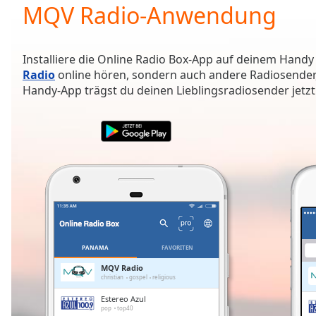
Current
MQV Radio-Anwendung
Time
0:00
/
Duration
-:-
Installiere die Online Radio Box-App auf deinem Handy
Loaded
:
Radio
online hören, sondern auch andere Radiosender,
0.00%
Handy-App trägst du deinen Lieblingsradiosender jetzt 
0:00
Stream
Type
LIVE
Seek to
live,
currently
behind
live
LIVE
Remaining
Time
-
-:-
PANAMA
FAVORITEN
1x
MQV Radio
christian
gospel
religious
Playback
Rate
Estereo Azul
pop
top40