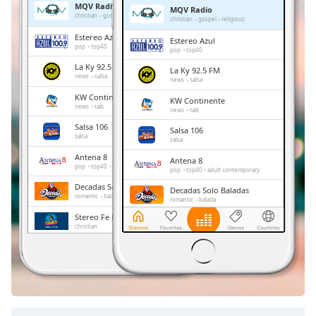
MQV Radio
MQV Radio
Remaining
christian
gospel
religious
christian
gospel
religious
Time
-
Estereo Azul
Estereo Azul
-:-
pop
top40
pop
top40
La Ky 92.5 FM
La Ky 92.5 FM
1x
news
salsa
news
salsa
Playback
KW Continente
KW Continente
Rate
news
talk
news
talk
Salsa 106
Chapters
Salsa 106
salsa
salsa
Chapters
Antena 8
Antena 8
pop
top40
adult contemporary
pop
top40
adult contemporary
Descriptions
Decadas Solo Baladas
Decadas Solo Baladas
romantic
balada
romantic
balada
descriptions
Stereo Fe Radio
Stereo Fe Radio
off
,
christian
christian
selected
Radio 10
Radio 10
rock
classic rock
metal
rock
classic rock
metal
Subtitles
subtitles
settings
,