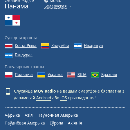
Онлайн Радыё
Мова:
Панама
Беларуская
Font
Family
Reset
Суседнія краіны
Done
Коста Рыка
Калумбія
Нікарагуа
Close
Modal
Гандурас
Dialog
End
Папулярныя краіны
of
dialog
Польшча
Украіна
ЗША
Бразілія
window.
Слухайце
MQV Radio
на вашым смартфоне бясплатна з
дапамогай
Android
або
iOS
прыкладання!
Афрыка
Азія
Паўночная Амерыка
Паўднёвая Амерыка
Еўропа
Акіянія