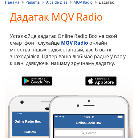
is
Панама
Panamá
Alcalde Díaz
MQV Radio
Дадатак
loading.
Дадатак MQV Radio
Play
Video
Play
Skip
Усталюйце дадатак Online Radio Box на свой
Backward
смартфон і слухайце
MQV Radio
онлайн і
Skip
мноства іншых радыёстанцый, дзе б вы ні
Forward
знаходзіліся! Цяпер ваша любімае радыё ў вас у
Mute
кішэні дзякуючы нашаму зручнаму дадатку.
Current
Time
0:00
/
Duration
-:-
Loaded
:
0.00%
Stream
Type
LIVE
Seek to
live,
currently
ПАНАМА
ВЫБРАНАЕ
behind
live
LIVE