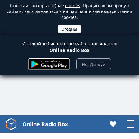
Гэты сайт выкарыстоўвае
cookies
. Працягваючы працу з
сайтам, вы згаджаецеся з нашай палітыкай выкарыстання
cookies.
Усталюйце бясплатнае мабільнае дадатак
Online Radio Box
Не, Дзякуй
Online Radio Box
Video
Player