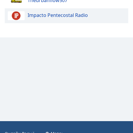
Theurbanflow507
Color
Impacto Pentecostal Radio
Opacity
Caption
Area
Background
Color
Opacity
Font
Size
Text
Edge
Style