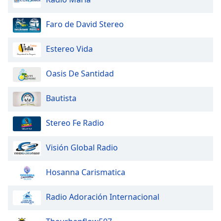
Beginning
of
dialog
Faro de David Stereo
window.
Escape
Estereo Vida
will
cancel
Oasis De Santidad
and
close
Bautista
the
window.
Stereo Fe Radio
Text
Color
Visión Global Radio
Opacity
Hosanna Carismatica
Radio Adoración Internacional
Text
Background