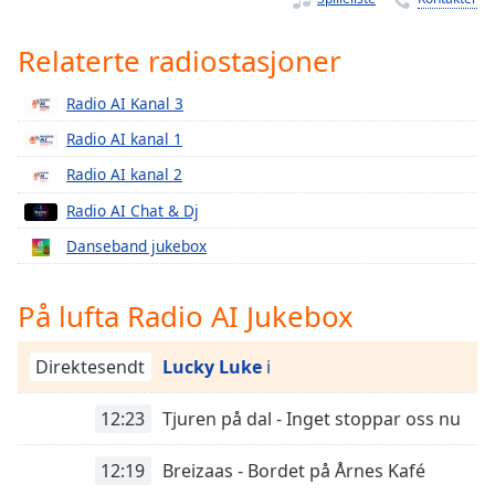
Remaining
Time
-
-:-
Relaterte radiostasjoner
1x
Radio AI Kanal 3
Playback
Radio AI kanal 1
Rate
Radio AI kanal 2
Chapters
Radio AI Chat & Dj
Chapters
Danseband jukebox
Descriptions
På lufta Radio AI Jukebox
descriptions
off
,
selected
Direktesendt
Lucky Luke
i
Subtitles
12:23
Tjuren på dal - Inget stoppar oss nu
subtitles
settings
,
12:19
Breizaas - Bordet på Årnes Kafé