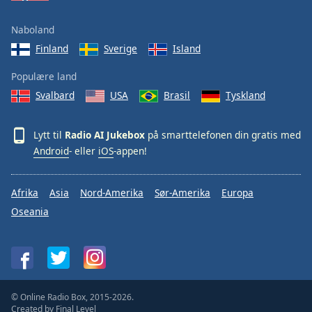
Naboland
Finland
Sverige
Island
Populære land
Svalbard
USA
Brasil
Tyskland
Lytt til
Radio AI Jukebox
på smarttelefonen din gratis med
Android
- eller
iOS
-appen!
Afrika
Asia
Nord-Amerika
Sør-Amerika
Europa
Oseania
© Online Radio Box, 2015-2026.
Created by
Final Level