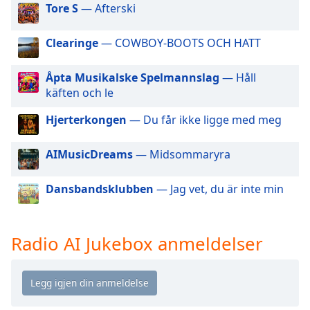
of
Tore S
— Afterski
dialog
window.
Clearinge
— COWBOY-BOOTS OCH HATT
Escape
will
Åpta Musikalske Spelmannslag
— Håll
cancel
käften och le
and
close
Hjerterkongen
— Du får ikke ligge med meg
the
window.
AIMusicDreams
— Midsommaryra
Text
Dansbandsklubben
— Jag vet, du är inte min
Color
Opacity
Radio AI Jukebox anmeldelser
Text
Background
Color