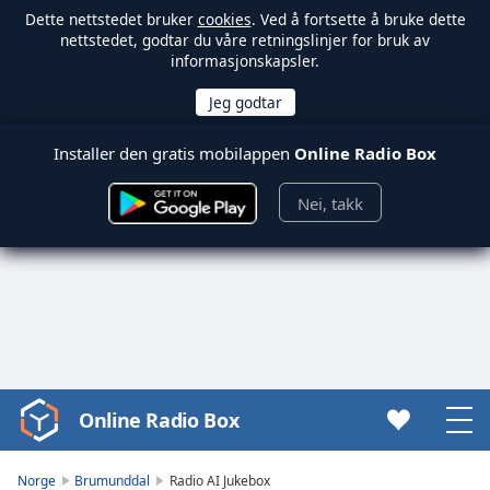
Dette nettstedet bruker
cookies
. Ved å fortsette å bruke dette
nettstedet, godtar du våre retningslinjer for bruk av
informasjonskapsler.
Installer den gratis mobilappen
Online Radio Box
Nei, takk
Online Radio Box
Video
Player
is
Norge
Brumunddal
Radio AI Jukebox