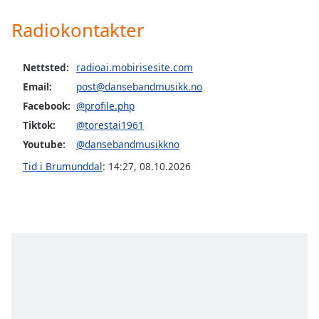
Radiokontakter
Opacity
Nettsted:
radioai.mobirisesite.com
Caption
Email:
post@dansebandmusikk.no
Area
Background
Facebook:
@profile.php
Color
Tiktok:
@torestai1961
Youtube:
@dansebandmusikkno
Opacity
Tid i Brumunddal
:
14:27
,
08.10.2026
Font
Size
Text
Edge
Style