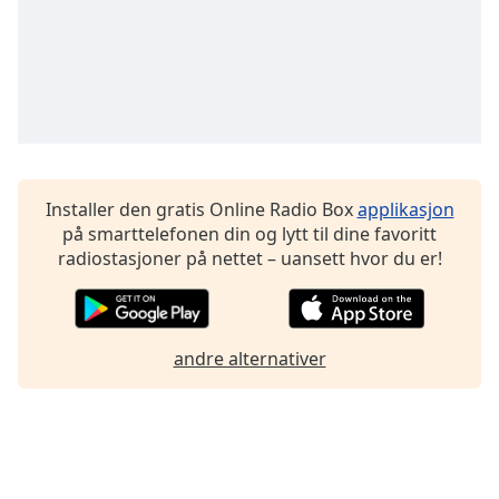
Font
Family
Reset
Done
Close
Modal
Dialog
Installer den gratis Online Radio Box
applikasjon
End
på smarttelefonen din og lytt til dine favoritt
of
radiostasjoner på nettet – uansett hvor du er!
dialog
window.
andre alternativer