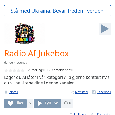
loading.
Play
Stå med Ukraina. Bevar freden i verden!
Video
Play
Skip
Backward
Skip
Forward
Mute
Current
Radio AI Jukebox
Time
0:00
/
dance
country
Duration
-:-
Vurdering:
0.0
Anmeldelser
:
0
Loaded
:
Lager du AI låter i vår kategori ? Ta gjerne kontakt hvis
0.00%
du vil ha låtene dine i denne kanalen
Stream
Type
LIVE
Norsk
Nettsted
Seek to
live,
Liker
5
Lytt live
0
currently
behind
live
LIVE
Spilleliste
Kontakter