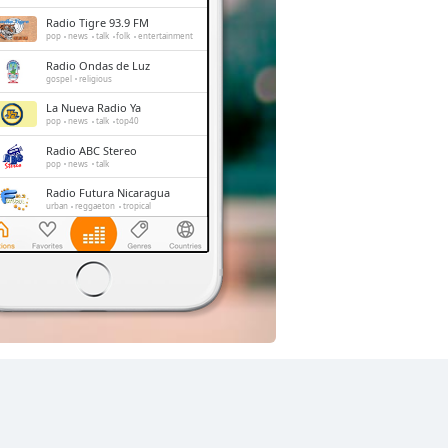
Radio Tigre 93.9 FM
pop
news
talk
folk
entertainment
Radio Ondas de Luz
gospel
religious
La Nueva Radio Ya
pop
news
talk
top40
Radio ABC Stereo
pop
news
talk
Radio Futura Nicaragua
urban
reggaeton
tropical
La Tuani
pop
news
talk
folk
top40
Radio Restauracion
christian
gospel