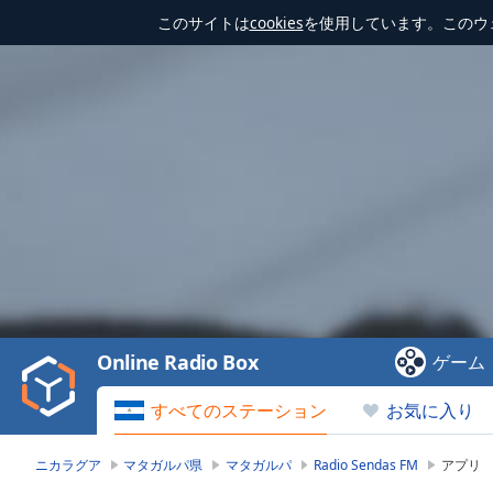
このサイトは
cookies
を使用しています。このウ
Video
Player
is
loading.
Play
Video
Online Radio Box
ゲーム
Play
Skip
すべてのステーション
お気に入り
Backward
Skip
Forward
ニカラグア
マタガルパ県
マタガルパ
Radio Sendas FM
アプリ
Mute