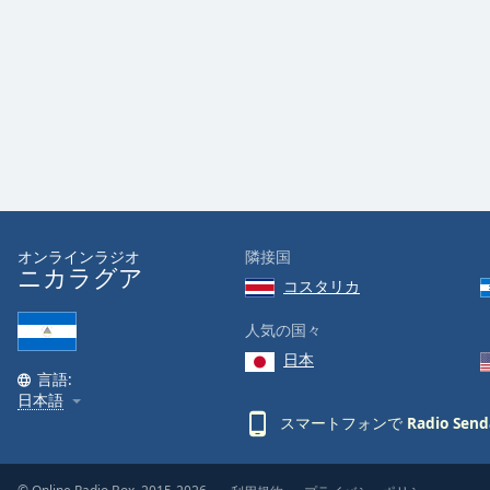
Audio
Track
Picture-
in-
Picture
Fullscreen
This
is
a
modal
window.
オンラインラジオ
隣接国
ニカラグア
コスタリカ
Beginning
of
人気の国々
dialog
日本
window.
言語:
Escape
日本語
will
スマートフォンで
Radio Send
cancel
and
close