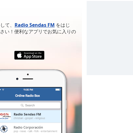
ルして、
Radio Sendas FM
をはじ
さい！便利なアプリでお気に入りの
Radio Sendas FM
christian
gospel
religious
Radio Corporación
pop
news
talk
folk
entertainment