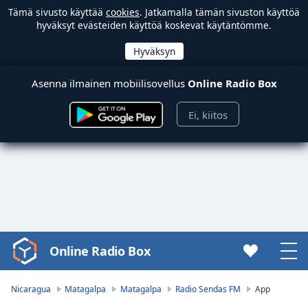
Tämä sivusto käyttää
cookies
. Jatkamalla tämän sivuston käyttöä
hyväksyt evästeiden käyttöä koskevat käytäntömme.
Asenna ilmainen mobiilisovellus
Online Radio Box
Ei, kiitos
Online Radio Box
Video
Player
is
Nicaragua
Matagalpa
Matagalpa
Radio Sendas FM
App
loading.