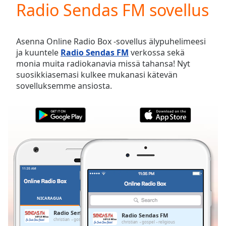
Radio Sendas FM sovellus
Play
Video
Play
Skip
Asenna Online Radio Box -sovellus älypuhelimeesi
Backward
ja kuuntele
Radio Sendas FM
verkossa sekä
Skip
monia muita radiokanavia missä tahansa! Nyt
Forward
suosikkiasemasi kulkee mukanasi kätevän
Mute
sovelluksemme ansiosta.
Current
Time
0:00
/
Duration
-:-
Loaded
:
0.00%
Stream
Type
LIVE
Seek to
live,
currently
NICARAGUA
SUOSIKIT
behind
live
LIVE
Radio Sendas FM
Radio Sendas FM
Remaining
christian
gospel
religious
christian
gospel
religious