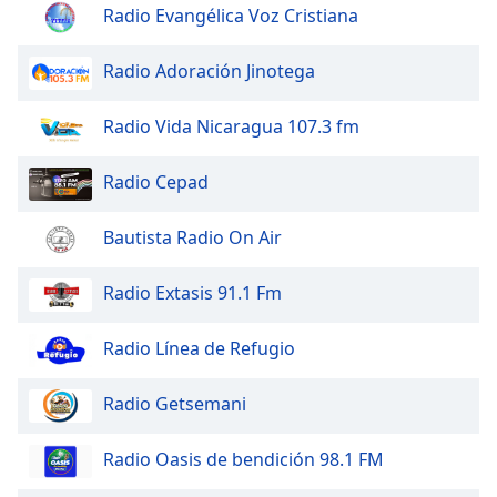
dialog
Radio Evangélica Voz Cristiana
window.
Escape
Radio Adoración Jinotega
will
cancel
Radio Vida Nicaragua 107.3 fm
and
close
Radio Cepad
the
window.
Bautista Radio On Air
Text
Color
Radio Extasis 91.1 Fm
Opacity
Radio Línea de Refugio
Radio Getsemani
Text
Background
Radio Oasis de bendición 98.1 FM
Color