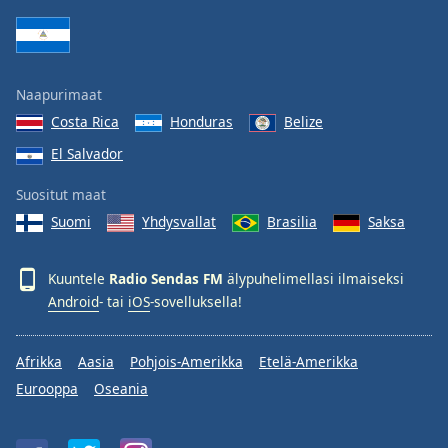
Family
Reset
Naapurimaat
Done
Costa Rica
Honduras
Belize
Close
Modal
El Salvador
Dialog
End
Suositut maat
of
dialog
Suomi
Yhdysvallat
Brasilia
Saksa
window.
Kuuntele
Radio Sendas FM
älypuhelimellasi ilmaiseksi
Android
- tai
iOS
-sovelluksella!
Afrikka
Aasia
Pohjois-Amerikka
Etelä-Amerikka
Eurooppa
Oseania