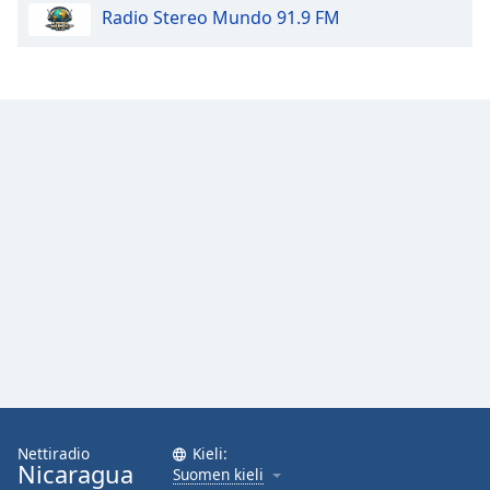
Radio Stereo Mundo 91.9 FM
Opacity
Caption
Area
Background
Color
Opacity
Font
Size
Text
Edge
Style
Nettiradio
Kieli:
Nicaragua
Suomen kieli
Font